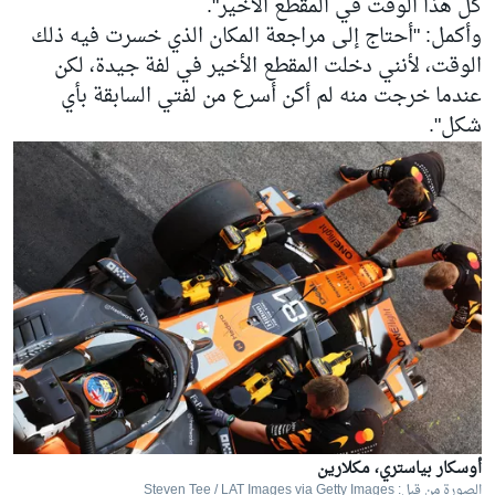
كل هذا الوقت في المقطع الأخير".
وأكمل: "أحتاج إلى مراجعة المكان الذي خسرت فيه ذلك
الوقت، لأنني دخلت المقطع الأخير في لفة جيدة، لكن
عندما خرجت منه لم أكن أسرع من لفتي السابقة بأي
شكل".
أوسكار بياستري، مكلارين
الصورة من قبل: Steven Tee / LAT Images via Getty Images