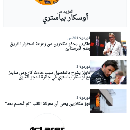
المزيد من
أوسكار بياستري
فورمولا 1
20 س
هاكينن يحذر مكلارين من زعزعة استقرار الفريق
بضم فيرستابن
فورمولا 1
فاولز يشرح بالتفصيل سبب حادث كارلوس ساينز
مع أوسكار بياستري في جائزة المجر الكبرى
فورمولا 1
فوز مكلارين يعني أن معركة اللقب "لم تُحسم بعد"