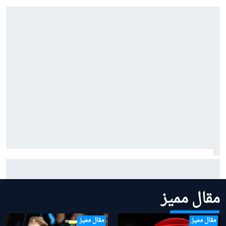
نيوي: البداية الكارثية حسّنت علاقتنا مع هوندا
مقال مميز
مقال مميز
مقال مميز