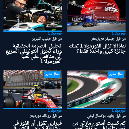
فورمولا 1
فورمولا 1
من قبل جينيفر فريزينغر
من قبل فيليب كليرين
لماذا لا تزال الفورمولا 1 تملك
تحليل: الصدمة الحقيقية
جائزة كبرى واحدة فقط؟
وراء تحول أنتونيللي السريع
إلى منافس على لقب
الفورمولا 1
مقال مميز
مقال مميز
فورمولا 1
فورمولا 1
من قبل جايك بوكسال ليغي
من قبل رونالد فوردينغ
كم كسبت أستون مارتن من
فيراري تقول أن الفوز في
تحديثاتها في جائزة المجر
برشلونة لا يعني الكثير في