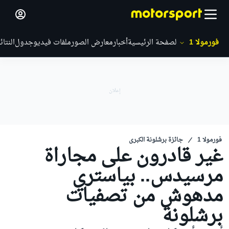
فورمولا 1
الصفحة الرئيسية
أخبار
معارض الصور
ملفات فيديو
جدول
النتائ
فورمولا 1
جائزة برشلونة الكبرى
غير قادرون على مجاراة
مرسيدس.. بياستري
مدهوش من تصفيات
برشلونة