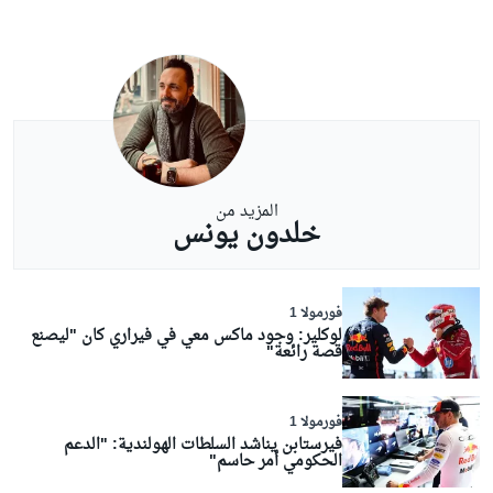
المزيد من
خلدون يونس
فورمولا 1
لوكلير: وجود ماكس معي في فيراري كان "ليصنع
قصة رائعة"
فورمولا 1
فيرستابن يناشد السلطات الهولندية: "الدعم
الحكومي أمر حاسم"