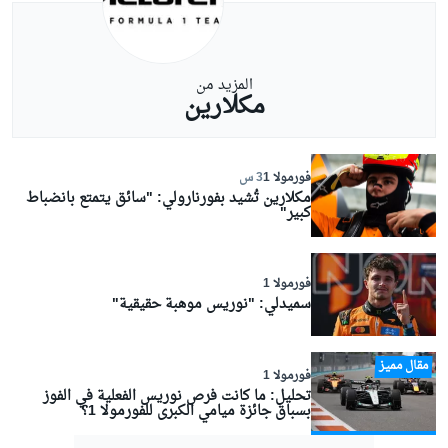
المزيد من
مكلارين
فورمولا 1
3 س
مكلارين تُشيد بفورنارولي: "سائق يتمتع بانضباط
كبير"
فورمولا 1
سميدلي: "نوريس موهبة حقيقية"
مقال مميز
فورمولا 1
تحليل: ما كانت فرص نوريس الفعلية في الفوز
بسباق جائزة ميامي الكبرى للفورمولا 1؟