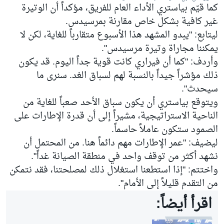
كما قيّم بياستري الأداء العام للفريق، مؤكداً أن الوتيرة
غير كافية بشكل خاص مقارنة بمرسيدس.
ليتابع: "يبدو المشهد هذا الأسبوع متقارباً للغاية، لكن لا
يمكننا مجاراة وتيرة مرسيدس".
وأردف: "كما أن فيراري كانت قوية جداً اليوم. قد يكون
ذلك مؤشراً جيداً بالنسبة لهم لسباق الغد. سنرى ما
سيحدث".
ويتوقع بياستري أن يكون سباق الأحد صعباً للغاية من
الناحية الاستراتيجية، مشيراً إلى أن قدرة الإطارات على
الصمود ستكون عاملاً حاسماً.
ليضيف: "عمر الإطارات مهم دائماً هنا. من المحتمل أن
نشهد أكثر من توقف واحد في منطقة الصيانة غداً".
واختتم: "إذا استطعنا استغلال ذلك لمصلحتنا، فقد نتمكن
من التقدم قليلاً إلى الأمام".
اقرأ أيضاً: