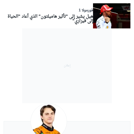
فورمولا 1
هيل يشير إلى "تأثير هاميلتون" الذي أعاد "الحياة
إلى فيراري"