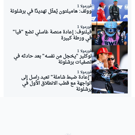
فورمولا 1
وولف: هاميلتون يُمثّل تهديدًا في برشلونة
فورمولا 1
فيلنوف: إعادة منصة غاسلي تضع "فيا"
في ورطة كبيرة
فورمولا 1
لوكلير "يخجل من نفسه" بعد حادثه في
تصفيات برشلونة
فورمولا 1
"إعادة ضبط شاملة" تعيد راسل إلى
الواجهة مع قطب الانطلاق الأول في
برشلونة