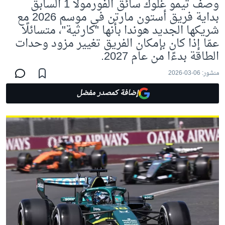
وصف تيمو غلوك سائق الفورمولا 1 السابق
بداية فريق أستون مارتن في موسم 2026 مع
شريكها الجديد هوندا بأنها "كارثية"، متسائلًا
عمّا إذا كان بإمكان الفريق تغيير مزود وحدات
الطاقة بدءًا من عام 2027.
منشور:
06-03-2026
إضافة كمصدر مفضل