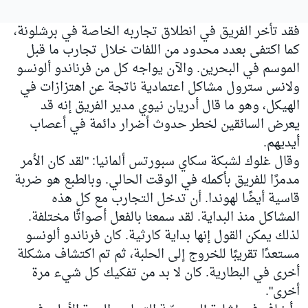
فقد تأخر الفريق في انطلاق تجاربه الخاصة في برشلونة،
كما اكتفى بعدد محدود من اللفات خلال تجارب ما قبل
الموسم في البحرين. والآن يواجه كل من فرناندو ألونسو
ولانس سترول مشاكل اعتمادية ناتجة عن اهتزازات في
الهيكل، وهو ما قال أدريان نيوي مدير الفريق إنه قد
يعرض السائقين لخطر حدوث أضرار دائمة في أعصاب
أيديهم.
وقال غلوك لشبكة سكاي سبورتس ألمانيا: "لقد كان الأمر
مدمرًا للفريق بأكمله في الوقت الحالي. وبالطبع هو ضربة
قاسية أيضًا لهوندا. أن تدخل التجارب مع كل هذه
المشاكل منذ البداية. لقد سمعنا بالفعل أصواتًا مختلفة.
لذلك يمكن القول إنها بداية كارثية. كان فرناندو ألونسو
مستعدًا تقريبًا للخروج إلى الحلبة، ثم تم اكتشاف مشكلة
أخرى في البطارية. كان لا بد من تفكيك كل شيء مرة
أخرى".