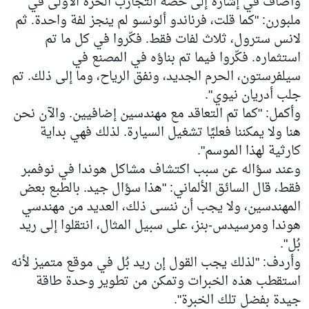
وأضاف في إشارة إلى حصّة التجارب الحرة الأولى في
ملبورن: "كما قلت، فرناندو ألونسو لم ينجز لفة واحدة. ثم
لانس سترول، ثلاث لفات فقط. فكّروا في كل ما تم
استثماره. فكّروا فيما تم بناؤه في المصنع في
سيلفرستون، الحرم الجديد، ونفق الرياح، وما إلى ذلك. تم
جلب أدريان نيوي".
وأكمل: "كما تم التعاقد مع مهندسين إضافيين. والآن نحن
هنا ولا يمكننا فعليًا تشغيل السيارة. لذلك فهي بداية
كارثية لهذا الموسم".
وعند سؤاله عن سبب اكتشاف مشاكل هوندا في نوفمبر
فقط، قال السائق الألماني: "هذا سؤال جيد. بالطبع بعض
المهندسين، ولا يجب أن ننسى ذلك، العديد من مهندسي
هوندا ومرسيدس-بنز، على سبيل المثال، انتقلوا إلى ريد
بُل".
وأردف: "لذلك يجب القول إن ريد بُل في موقع متميز لأنه
استقطب هذه الخبرات وتمكن من تطوير وحدة طاقة
جيدة بفضل تلك الخبرة".