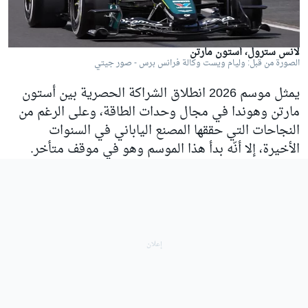
لانس سترول، أستون مارتن
الصورة من قبل: وليام ويست وكالة فرانس برس - صور جيتي
يمثل موسم 2026 انطلاق الشراكة الحصرية بين أستون
مارتن وهوندا في مجال وحدات الطاقة، وعلى الرغم من
النجاحات التي حققها المصنع الياباني في السنوات
الأخيرة، إلا أنّه بدأ هذا الموسم وهو في موقف متأخر.