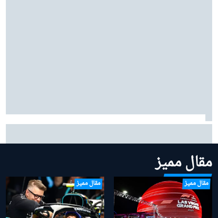
بينوتو يردّ على شائعات ساينز وبياسـتري: "نحن سعداء
بتشكيلتنا الحالية"
مقال مميز
مقال مميز
مقال مميز