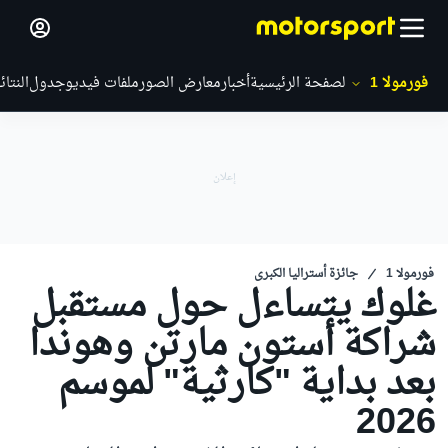
فورمولا 1
الصفحة الرئيسية
أخبار
معارض الصور
ملفات فيديو
جدول
النتائ
فورمولا 1
جائزة أستراليا الكبرى
غلوك يتساءل حول مستقبل
شراكة أستون مارتن وهوندا
بعد بداية "كارثية" لموسم
2026