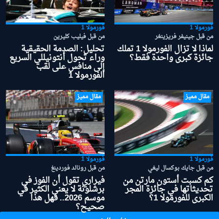
فورمولا 1
فورمولا 1
من قبل جينيفر فريزينغر
من قبل فيليب كليرين
لماذا لا تزال الفورمولا 1 تملك
تحليل: الصدمة الحقيقية
جائزة كبرى واحدة فقط؟
وراء تحول أنتونيللي السريع
إلى منافس على لقب
الفورمولا 1
مقال مميز
مقال مميز
فورمولا 1
فورمولا 1
من قبل جايك بوكسال ليغي
من قبل رونالد فوردينغ
كم كسبت أستون مارتن من
فيراري تقول أن الفوز في
تحديثاتها في جائزة المجر
برشلونة لا يعني الكثير في
الكبرى للفورمولا 1؟
موسم 2026.. فهل هذا
صحيح؟