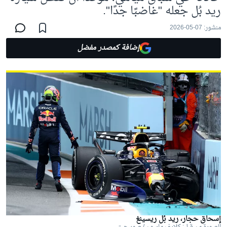
ريد بُل جعله "غاضبًا جدًا".
منشور:
07-05-2026
إضافة كمصدر مفضل
إسحاق حجار، ريد بُل ريسينغ