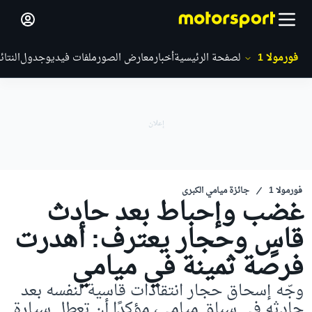
فورمولا 1
الصفحة الرئيسية
أخبار
معارض الصور
ملفات فيديو
جدول
النتائ
فورمولا 1
جائزة ميامي الكبرى
غضب وإحباط بعد حادث
قاسٍ وحجار يعترف: أهدرت
فرصة ثمينة في ميامي
وجّه إسحاق حجار انتقادات قاسية لنفسه بعد
حادثه في سباق ميامي، مؤكدًا أن تعطل سيارة