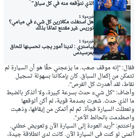
الذي نتوقعه منه في كل سباق"
فورمولا 1
هل استغلت مكلارين كل شيء في ميامي؟
نوريس غير مقتنع تمامًا بذلك
فورمولا 1
بياستري : لدينا أمور يجب تحسينها للحاق
بمرسيدس
فقال: "إنه موقف صعب. ما يزعجني حقًا هو أن السيارة لم
تتمكن من إكمال السباق. كان بإمكاننا بسهولة تسجيل
نقاط، لقد أهدرت كل الفرص".
وأضاف: "كل شيء حدث بسرعة كبيرة، ولا أتذكر بالضبط
ما الذي حدث. شعرت بصدمة قوية، لم أكن أتوقعها
وتعطلت السيارة فجأة. ثم لم أتمكن من إيقافها، وذهبت
واصطدمت بالحائط الآخر".
واختتم: "أريد العودة إلى السيارة الآن وتعويض خطئي.
أتمنى لو كنت في السيارة الآن. كانت لدي انطلاقة جيدة،