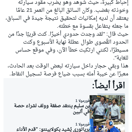
إحباط كبيرة، حيث شوهد وهو يضرب مقود سيارته
وخوذته بغضب. وكان السائق البالغ من العمر 21 عامًا
يعتقد أن لديه إمكانيات لتحقيق نتيجة جيدة في السباق،
ما جعله يتفاعل بقسوة مع خطئه.
حيث قال: "لقد وجدت حدودي أخيرًا. كنت قريبًا جدًا من
الحدود القُصوى طوال عطلة نهاية الأسبوع وكنت
مسيطرًا، لكنني ارتكبت خطأ الآن، وفي موقع حساس
للغاية".
هذا وبقي حجار داخل سيارته لبعض الوقت بعد الحادث،
معبرًا عن خيبة أمله بسبب ضياع فرصة تسجيل النقاط.
اقرأ أيضاً:
فورمولا 1
بن سليم ينتقد صفقة وولف لشراء حصة
في ألبين
فورمولا 1
برياتوري يُشيد بكولابينتو: "قدم الأداء