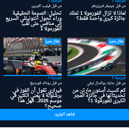
فورمولا 1
فورمولا 1
من قبل جينيفر فريزينغر
من قبل فيليب كليرين
لماذا لا تزال الفورمولا 1 تملك
تحليل: الصدمة الحقيقية
جائزة كبرى واحدة فقط؟
وراء تحول أنتونيللي السريع
إلى منافس على لقب
الفورمولا 1
مقال مميز
مقال مميز
فورمولا 1
فورمولا 1
من قبل جايك بوكسال ليغي
من قبل رونالد فوردينغ
كم كسبت أستون مارتن من
فيراري تقول أن الفوز في
تحديثاتها في جائزة المجر
برشلونة لا يعني الكثير في
الكبرى للفورمولا 1؟
موسم 2026.. فهل هذا
صحيح؟
شاهد المزيد