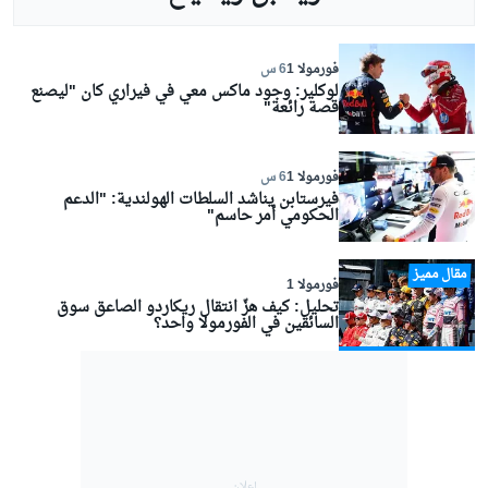
فورمولا 1
6 س
لوكلير: وجود ماكس معي في فيراري كان "ليصنع
قصة رائعة"
فورمولا 1
6 س
فيرستابن يناشد السلطات الهولندية: "الدعم
الحكومي أمر حاسم"
مقال مميز
فورمولا 1
تحليل: كيف هزّ انتقال ريكاردو الصاعق سوق
السائقين في الفورمولا واحد؟