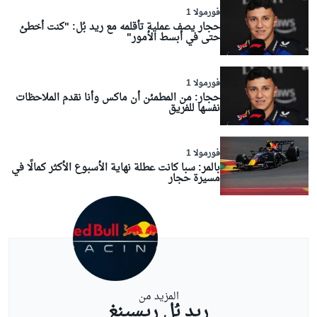
فورمولا 1
حجار يصف عملية تأقلمه مع ريد بُل: "كنت أخطئ
حتى في أبسط الأمور"
فورمولا 1
حجار: من المطمئن أن ماكس وأنا نقدم الملاحظات
نفسها للفريق
فورمولا 1
بالمر: سبا كانت عطلة نهاية الأسبوع الأكثر كمالًا في
مسيرة حجار
المزيد من
ريد بُل ريسينغ