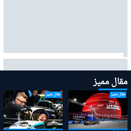
بينوتو يردّ على شائعات ساينز وبياسـتري: "نحن سعداء
بتشكيلتنا الحالية"
مقال مميز
مقال مميز
مقال مميز