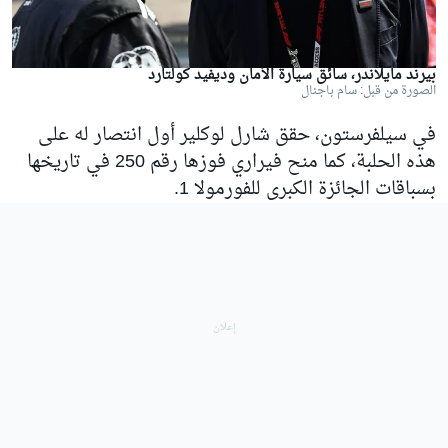
بيرند مايلاندر، سائق سيارة الأمان وديفيد كولتارد
الصورة من قبل: سام باجنال
في سيلفرستون، حقق شارل لوكلير أول انتصار له على
هذه الحلبة، كما منح فيراري فوزها رقم 250 في تاريخها
بسباقات الجائزة الكبرى للفورمولا 1.