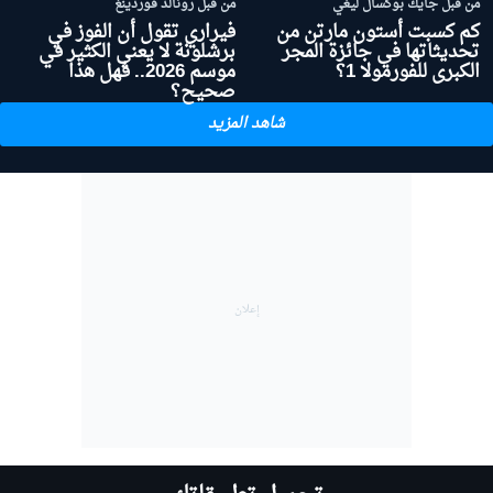
من قبل جايك بوكسال ليغي
من قبل رونالد فوردينغ
كم كسبت أستون مارتن من
فيراري تقول أن الفوز في
تحديثاتها في جائزة المجر
برشلونة لا يعني الكثير في
الكبرى للفورمولا 1؟
موسم 2026.. فهل هذا
صحيح؟
شاهد المزيد