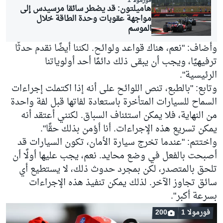
فورمولا 1
هاميلتون: قد يضطر سائقا مرسيدس إلى
مواجهة عقوبات وحدة الطاقة خلال
الموسم
وأضاف: "نعم، هناك قواعد ولوائح. لكننا أيضًا نقدم حدثًا
ترفيهيًا، ويجب أن يبقى ذلك دائمًا أحد أولوياتنا
الرئيسية".
وتابع: "بالطبع، تنص اللوائح على أنه إذا اكتملت إجراءات
السماح للسيارات المتأخرة باستعادة لفاتها قبل لفة واحدة
من النهاية، فلا يمكن استئناف السباق. لكنني أعتقد أنه
يمكن تسريع هذه الإجراءات. أنا أؤمن بذلك حقًا".
واختتم: "عندما تخرج سيارة الأمان، تكون السيارات قد
أصبحت بالفعل في وضع محايد. نعم، يجب عليها أولًا أن
تلحق بالمتصدر، لكن بمجرد حدوث ذلك، لا يستطيع أي
سائق تجاوز الآخر. لذلك يمكن تنفيذ هذه الإجراءات
بسرعة أكبر".
فورمولا 1
200