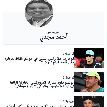
المزيد من
أحمد مجدي
فورمولا 1
كولتارد: حظ راسل السيئ في موسم 2026 يتجاوز
حتى قصة فيلم "روكي"
فورمولا 1
ألونسو يقود سيارته لامبورغيني الخارقة البالغة
قيمتها 5.9 مليون دولار في شوارع موناكو
فورمولا 1
حجار يصف عملية تأقلمه مع ريد بُل: "كنت أخطئ