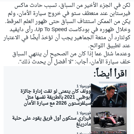
لكن في الجزء الأخير من السباق، تسبب حادث ماكس
فيرستابن عند منعطف ستو في خروج سيارة الأمان، ولم
يكن من الممكن استئناف السباق حتى ظهور العلم المرقط.
وخلال ظهوره في بودكاست Up To Speed، رأى دايفيد
كولتارد أن متعة الجماهير يجب أن تؤخذ أيضًا في الاعتبار
عند تطبيق اللوائح.
وعندما سُئل عما إذا كان من الصحيح أن ينتهي السباق
خلف سيارة الأمان، أجاب: "لا أفضل أن يحدث ذلك".
اقرأ أيضاً:
فورمولا 1
وولف كان يتمنى لو تمّت إدارة جائزة
أبوظبي 2021 بالطريقة نفسها مثل
سيلفرستون 2026 مع سيارة الأمان
فورمولا 1
فيراري ستكون أول فريق يقود على حلبة
مادرينغ