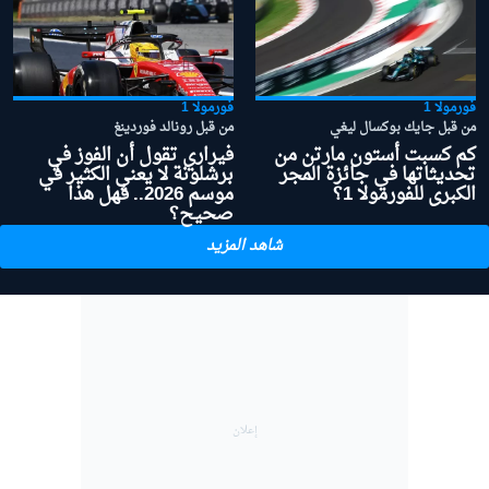
فورمولا 1
فورمولا 1
من قبل جايك بوكسال ليغي
من قبل رونالد فوردينغ
كم كسبت أستون مارتن من
فيراري تقول أن الفوز في
تحديثاتها في جائزة المجر
برشلونة لا يعني الكثير في
الكبرى للفورمولا 1؟
موسم 2026.. فهل هذا
صحيح؟
شاهد المزيد