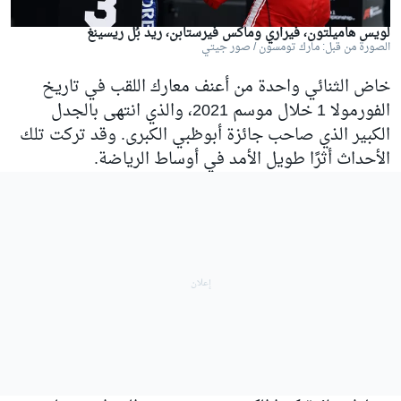
لويس هاميلتون، فيراري وماكس فيرستابن، ريد بُل ريسينغ
الصورة من قبل: مارك تومسون / صور جيتي
خاض الثنائي واحدة من أعنف معارك اللقب في تاريخ
الفورمولا 1 خلال موسم 2021، والذي انتهى بالجدل
الكبير الذي صاحب جائزة أبوظبي الكبرى. وقد تركت تلك
الأحداث أثرًا طويل الأمد في أوساط الرياضة.