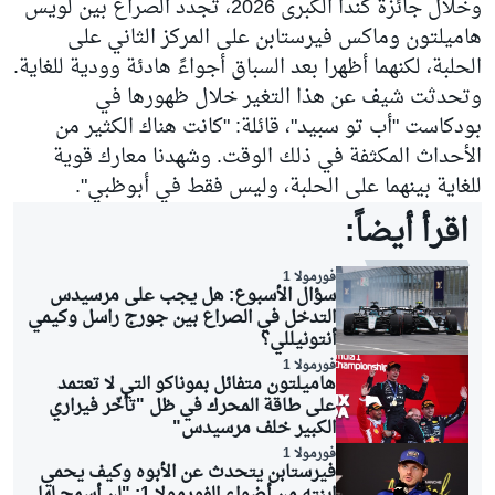
وخلال جائزة كندا الكبرى 2026، تجدد الصراع بين لويس
هاميلتون وماكس فيرستابن على المركز الثاني على
الحلبة، لكنهما أظهرا بعد السباق أجواءً هادئة وودية للغاية.
وتحدثت شيف عن هذا التغير خلال ظهورها في
بودكاست "أب تو سبيد"، قائلة: "كانت هناك الكثير من
الأحداث المكثفة في ذلك الوقت. وشهدنا معارك قوية
للغاية بينهما على الحلبة، وليس فقط في أبوظبي".
اقرأ أيضاً:
فورمولا 1
سؤال الأسبوع: هل يجب على مرسيدس
التدخل في الصراع بين جورج راسل وكيمي
أنتونيللي؟
فورمولا 1
هاميلتون متفائل بموناكو التي لا تعتمد
على طاقة المحرك في ظل "تأخّر فيراري
الكبير خلف مرسيدس"
فورمولا 1
فيرستابن يتحدث عن الأبوه وكيف يحمي