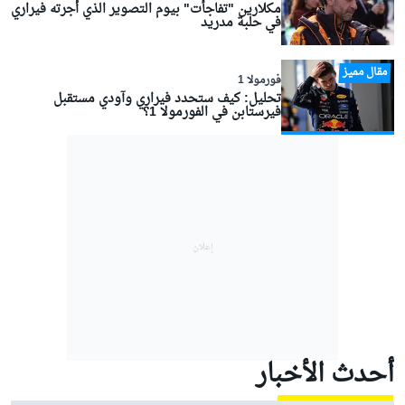
مكلارين "تفاجأت" بيوم التصوير الذي أجرته فيراري
في حلبة مدريد
مقال مميز
فورمولا 1
تحليل: كيف ستحدد فيراري وآودي مستقبل
فيرستابن في الفورمولا 1؟
أحدث الأخبار