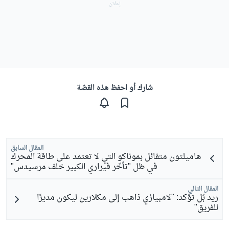
شارك أو احفظ هذه القصّة
المقال السابق
هاميلتون متفائل بموناكو التي لا تعتمد على طاقة المحرك
في ظل "تأخّر فيراري الكبير خلف مرسيدس"
المقال التالي
ريد بُل تؤكد: "لامبيازي ذاهب إلى مكلارين ليكون مديرًا
للفريق"