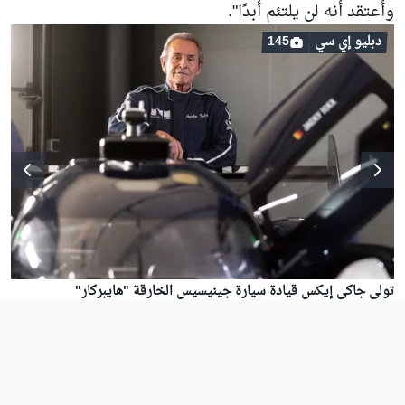
وأعتقد أنه لن يلتئم أبدًا".
دبليو إي سي
145
تولى جاكي إيكس قيادة سيارة جينيسيس الخارقة "هايبركار"