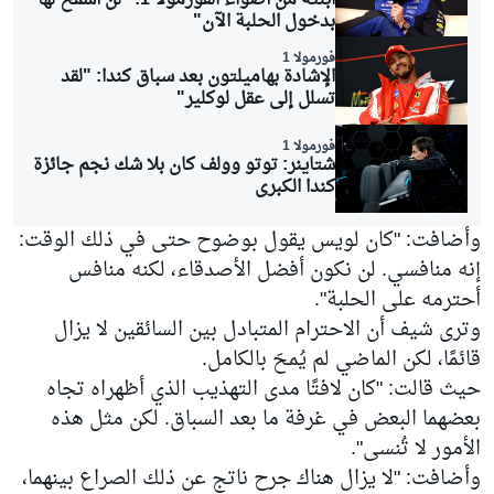
ابنته من أضواء الفورمولا 1: "لن أسمح لها
بدخول الحلبة الآن"
فورمولا 1
الإشادة بهاميلتون بعد سباق كندا: "لقد
تسلل إلى عقل لوكلير"
فورمولا 1
شتاينر: توتو وولف كان بلا شك نجم جائزة
كندا الكبرى
وأضافت: "كان لويس يقول بوضوح حتى في ذلك الوقت:
إنه منافسي. لن نكون أفضل الأصدقاء، لكنه منافس
أحترمه على الحلبة".
وترى شيف أن الاحترام المتبادل بين السائقين لا يزال
قائمًا، لكن الماضي لم يُمحَ بالكامل.
حيث قالت: "كان لافتًا مدى التهذيب الذي أظهراه تجاه
بعضهما البعض في غرفة ما بعد السباق. لكن مثل هذه
الأمور لا تُنسى".
وأضافت: "لا يزال هناك جرح ناتج عن ذلك الصراع بينهما،