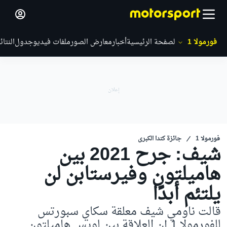
فورمولا 1
الصفحة الرئيسية
أخبار
معارض الصور
ملفات فيديو
جدول
النتائ
فورمولا 1
جائزة كندا الكبرى
شيف: جرح 2021 بين
هاميلتون وفيرستابن لن
يلتئم أبدًا
قالت ناومي شيف معلقة سكاي سبورتس
للفورمولا 1 إن العلاقة بين لويس هاميلتون