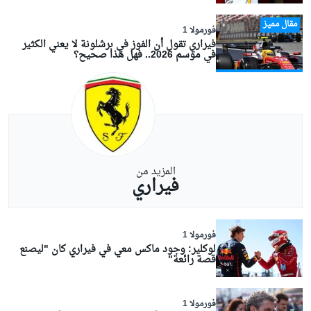
مقال مميز
فورمولا 1
فيراري تقول أن الفوز في برشلونة لا يعني الكثير
في موسم 2026.. فهل هذا صحيح؟
المزيد من
فيراري
فورمولا 1
لوكلير: وجود ماكس معي في فيراري كان "ليصنع
قصة رائعة"
فورمولا 1