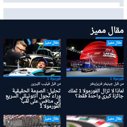
زافناور ينصح فيراري: "اتركوا شارل لوكلير وشأنه" في معركته
مع هاميلتون
مقال مميز
مقال مميز
مقال مميز
فورمولا 1
فورمولا 1
من قبل جينيفر فريزينغر
من قبل فيليب كليرين
لماذا لا تزال الفورمولا 1 تملك
تحليل: الصدمة الحقيقية
جائزة كبرى واحدة فقط؟
وراء تحول أنتونيللي السريع
إلى منافس على لقب
الفورمولا 1
مقال مميز
مقال مميز