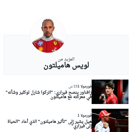
المزيد من
لويس هاميلتون
فورمولا 1
15 س
زافناور ينصح فيراري: "اتركوا شارل لوكلير وشأنه"
في معركته مع هاميلتون
فورمولا 1
هيل يشير إلى "تأثير هاميلتون" الذي أعاد "الحياة
إلى فيراري"