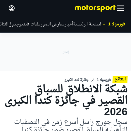
فورمولا 1
الصفحة الرئيسية
أخبار
معارض الصور
ملفات فيديو
جدول
النتائ
النتائج
فورمولا 1
جائزة كندا الكبرى
شبكة الانطلاق للسباق
القصير في جائزة كندا الكبرى
2026
سجل جورج راسل أسرع زمن في التصفيات
التأهيلية للسباق القصير ضمن جائزة كندا