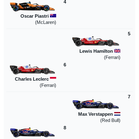
4
Oscar Piastri
(McLaren)
5
Lewis Hamilton
)
Ferrari
(
6
Charles Leclerc
(Ferrari)
7
Max Verstappen
(Red Bull)
8