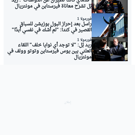
"قدماي كانتا تطيران عن الدواسات": ريد
بُل تشرح معاناة فيرستابن في مونتريال
فورمولا 1
راسل بعد إحراز البول بوزيشن للسباق
القصير في كندا: "لم أشك في نفسي أبدًا"
فورمولا 1
ريد بُل: "لا توجد أي نوايا خلف" اللقاء
العلني بين يوس فيرستابن وتوتو وولف في
مونتريال