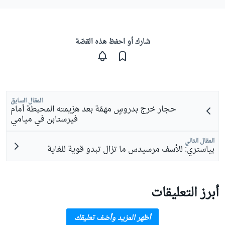
شارك أو احفظ هذه القصّة
المقال السابق
حجار خرج بدروسٍ مهمّة بعد هزيمته المحبطة أمام
فيرستابن في ميامي
المقال التالي
بياستري: للأسف مرسيدس ما تزال تبدو قوية للغاية
أبرز التعليقات
أظهر المزيد وأضف تعليقك