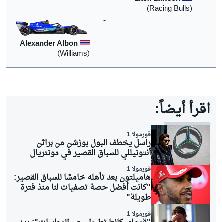
(Racing Bulls)
-
Alexander Albon
(Williams)
اقرأ أيضاً:
فورمولا 1
راسل يخطف البول بوزشن من براثن
أنتونيللي للسباق القصير في مونتريال
فورمولا 1
هاميلتون بعد تأهله خامسًا للسباق القصير:
"كانت أفضل حصة تصفيات لنا منذ فترة
طويلة"
فورمولا 1