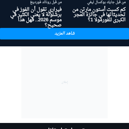
من قبل جايك بوكسال ليغي
من قبل رونالد فوردينغ
كم كسبت أستون مارتن من
فيراري تقول أن الفوز في
تحديثاتها في جائزة المجر
برشلونة لا يعني الكثير في
الكبرى للفورمولا 1؟
موسم 2026.. فهل هذا
صحيح؟
شاهد المزيد