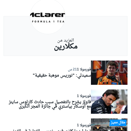
المزيد من
مكلارين
فورمولا 1
21 س
سميدلي: "نوريس موهبة حقيقية"
فورمولا 1
فاولز يشرح بالتفصيل سبب حادث كارلوس ساينز
مع أوسكار بياستري في جائزة المجر الكبرى
مقال مميز
فورمولا 1