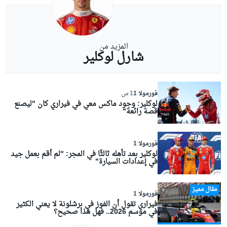
المزيد من
شارل لوكلير
فورمولا 1
1 س
لوكلير: وجود ماكس معي في فيراري كان "ليصنع
قصة رائعة"
فورمولا 1
لوكلير بعد تأهله ثالثًا في المجر: "لم أقم بعمل جيد
في إعدادات السيارة"
مقال مميز
فورمولا 1
فيراري تقول أن الفوز في برشلونة لا يعني الكثير
في موسم 2026.. فهل هذا صحيح؟