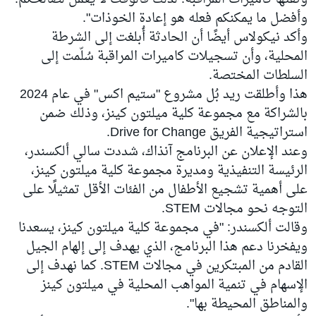
وأفضل ما يمكنكم فعله هو إعادة الخوذات".
وأكد نيكولاس أيضًا أن الحادثة أُبلغت إلى الشرطة
المحلية، وأن تسجيلات كاميرات المراقبة سُلّمت إلى
السلطات المختصة.
هذا وأطلقت ريد بُل مشروع "ستيم اكس" في عام 2024
بالشراكة مع مجموعة كلية ميلتون كينز، وذلك ضمن
استراتيجية الفريق Drive for Change.
وعند الإعلان عن البرنامج آنذاك، شددت سالي ألكسندر،
الرئيسة التنفيذية ومديرة مجموعة كلية ميلتون كينز،
على أهمية تشجيع الأطفال من الفئات الأقل تمثيلًا على
التوجه نحو مجالات STEM.
وقالت ألكسندر: "في مجموعة كلية ميلتون كينز، يسعدنا
ويفخرنا دعم هذا البرنامج، الذي يهدف إلى إلهام الجيل
القادم من المبتكرين في مجالات STEM. كما نهدف إلى
الإسهام في تنمية المواهب المحلية في ميلتون كينز
والمناطق المحيطة بها".