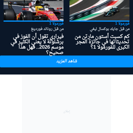
فورمولا 1
فورمولا 1
من قبل جايك بوكسال ليغي
من قبل رونالد فوردينغ
كم كسبت أستون مارتن من
فيراري تقول أن الفوز في
تحديثاتها في جائزة المجر
برشلونة لا يعني الكثير في
الكبرى للفورمولا 1؟
موسم 2026.. فهل هذا
صحيح؟
شاهد المزيد