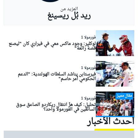
المزيد من
ريد بُل ريسينغ
فورمولا 1
لوكلير: وجود ماكس معي في فيراري كان "ليصنع
قصة رائعة"
فورمولا 1
فيرستابن يناشد السلطات الهولندية: "الدعم
الحكومي أمر حاسم"
مقال مميز
فورمولا 1
تحليل: كيف هزّ انتقال ريكاردو الصاعق سوق
السائقين في الفورمولا واحد؟
أحدث الأخبار