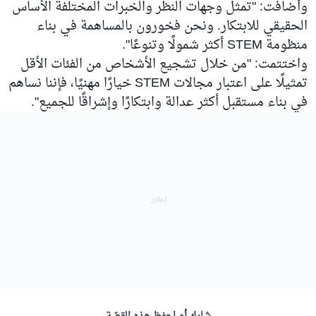
وأضافت: "تمثل وجهات النظر والخبرات المختلفة الأساس
الحقيقي للابتكار. ونحن فخورون بالمساهمة في بناء
منظومة STEM أكثر شمولًا وتنوعًا".
واختتمت: "من خلال تشجيع الأشخاص من الفئات الأقل
تمثيلًا على اعتبار مجالات STEM خيارًا مهنيًا، فإننا نساهم
في بناء مستقبل أكثر عدالة وابتكارًا وإشراقًا للجميع".