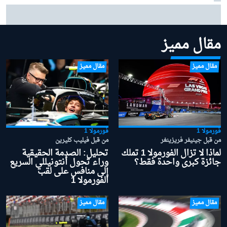
برياتوري محتار من عدم إمكانية تفوق ألبين على مكلارين
وفيراري
مقال مميز
مقال مميز
مقال مميز
فورمولا 1
فورمولا 1
من قبل جينيفر فريزينغر
من قبل فيليب كليرين
لماذا لا تزال الفورمولا 1 تملك
تحليل: الصدمة الحقيقية
جائزة كبرى واحدة فقط؟
وراء تحول أنتونيللي السريع
إلى منافس على لقب
الفورمولا 1
مقال مميز
مقال مميز