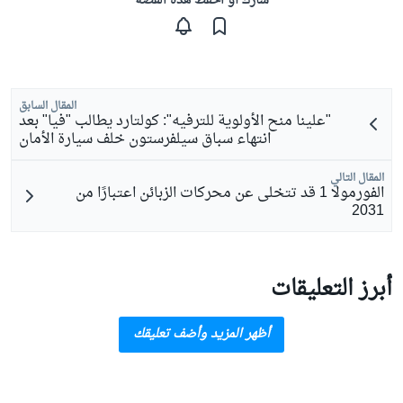
شارك أو احفظ هذه القصّة
المقال السابق
"علينا منح الأولوية للترفيه": كولتارد يطالب "فيا" بعد
انتهاء سباق سيلفرستون خلف سيارة الأمان
المقال التالي
الفورمولا 1 قد تتخلى عن محركات الزبائن اعتبارًا من
2031
أبرز التعليقات
أظهر المزيد وأضف تعليقك