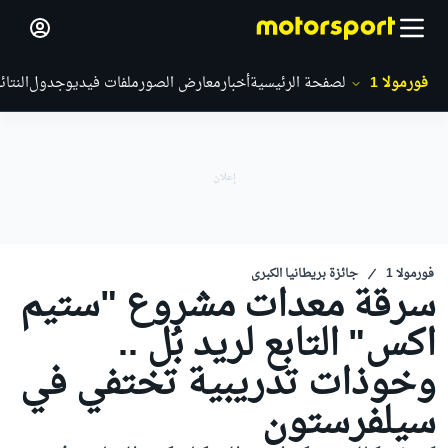
فورمولا 1
الصفحة الرئيسية
أخبار
معارض الصور
ملفات فيديو
جدول
النتائ
فورمولا 1
جائزة بريطانيا الكبرى
سرقة معدات مشروع "ستيم
اكس" التابع لريد بُل ..
وخوذات تدريبية تختفي في
سيلفرستون