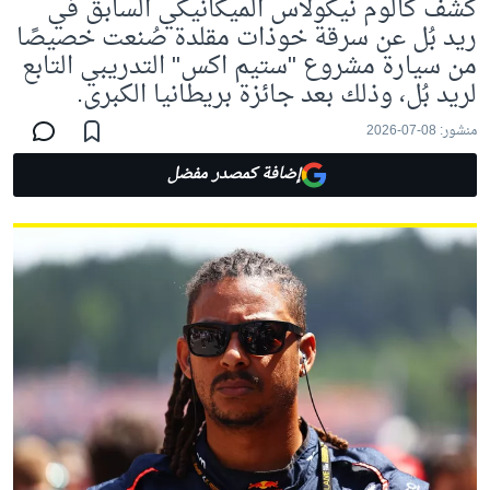
كشف كالوم نيكولاس الميكانيكي السابق في
ريد بُل عن سرقة خوذات مقلدة صُنعت خصيصًا
من سيارة مشروع "ستيم اكس" التدريبي التابع
لريد بُل، وذلك بعد جائزة بريطانيا الكبرى.
منشور:
08-07-2026
إضافة كمصدر مفضل