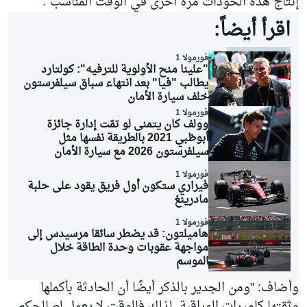
إنتاج هذه الخوذات مرة أخرى في الوقت المناسب".
اقرأ أيضاً:
فورمولا 1
"علينا منح الأولوية للترفيه": كولتارد
يطالب "فيا" بعد انتهاء سباق سيلفرستون
خلف سيارة الأمان
فورمولا 1
وولف كان يتمنى لو تمّت إدارة جائزة
أبوظبي 2021 بالطريقة نفسها مثل
سيلفرستون 2026 مع سيارة الأمان
فورمولا 1
فيراري ستكون أول فريق يقود على حلبة
مادرينغ
فورمولا 1
هاميلتون: قد يضطر سائقا مرسيدس إلى
مواجهة عقوبات وحدة الطاقة خلال
الموسم
وأضاف: "ومن الجدير بالذكر أيضًا أن الحادثة بأكملها
وثقتها كاميرات المراقبة. لذلك فالوقت لا يعمل لصالحكم.