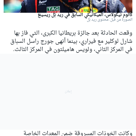
كالوم نيكولاس، الميكانيكي السابق في ريد بُل ريسينغ
الصورة من قبل: محتوى ريد بُل
وقعت الحادثة بعد جائزة بريطانيا الكبرى، التي فاز بها
شارل لوكلير مع فيراري، بينما أنهى جورج راسل السباق
في المركز الثاني، ولويس هاميلتون في المركز الثالث.
وكانت الخوذات المسروقة ضمن المعدات الخاصة