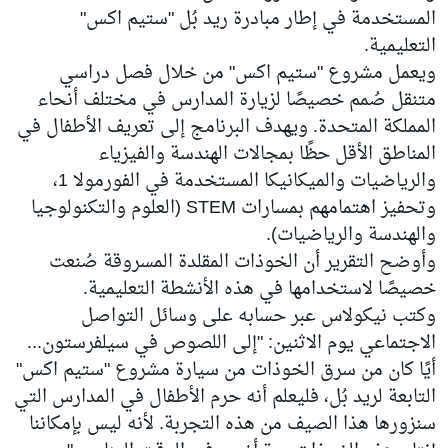
المستخدمة في إطار مبادرة ريد بُل "ستيم اكس"
التعليمية.
ويعمل مشروع "ستيم اكس" من خلال فصل دراسي
متنقل صُمم خصيصًا لزيارة المدارس في مختلف أنحاء
المملكة المتحدة. ويهدف البرنامج إلى تعريف الأطفال في
المناطق الأقل حظًا بمجالات الهندسة والفيزياء
والرياضيات والميكانيكا المستخدمة في الفورمولا 1،
وتحفيز اهتمامهم بمسارات STEM (العلوم والتكنولوجيا
والهندسة والرياضيات).
وأوضح التقرير أن الخوذات المقلدة المسروقة صُنعت
خصيصًا لاستخدامها في هذه الأنشطة التعليمية.
وكتب نيكولاس عبر حسابه على وسائل التواصل
الاجتماعي يوم الاثنين: "إلى اللصوص في سيلفرستون...
أيًا كان من سرق الخوذات من سيارة مشروع "ستيم اكس"
التابعة لريد بُل، فليعلم أنه حرم الأطفال في المدارس التي
سنزورها هذا الصيف من هذه التجربة. لأنه ليس بإمكاننا