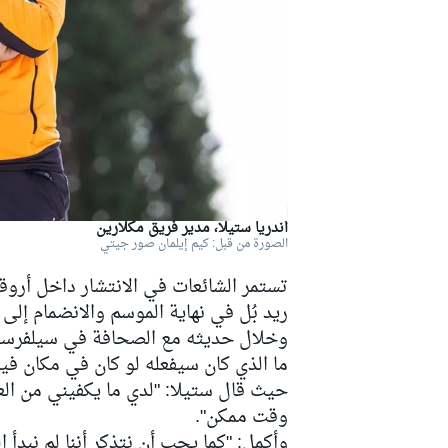
دبليو آر سي
أندريا ستيلا، مدير فريق مكلارين
الصورة من قبل: كيم إيلمان صور جيتي
ريد بُل في نهاية الموسم والانضمام إلى 
وخلال حديثه مع الصحافة في سيلفرستو
ما الذي كان سيفعله لو كان في مكان في
حيث قال ستيلا: "لدي ما يكفيني من ال
وقت ممكن".
وأكمل: "كما يجب أن نتذكر أننا لم نبد