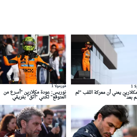
فورمولا 1
 1
نوريس: عودة مكلارين "أسرع من
كلارين يعني أن معركة اللقب "لم
المتوقع" لكنني "أثق" بفريقي
م بعد"