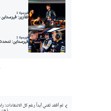
فورمولا 1
تقارير: فيرستابن ب
فورمولا 1
فيرستابن: نتحدث 
ش
رالي
لم أفقد ثقتي أبداً رغم كل الانتقادات: 
ذهنيته