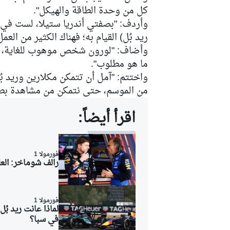
كل من وحدة الطاقة والهيكل".
وأردف: "بصفتي أندريا ستيلا، لست في 
ريد بُل) القيام به؛ فهناك الكثير من ال
وأضاف: "لورون شخص موهوب للغاية، وذك
سباقات التحمّل
ما هو مطلوب".
واختتم: "آمل أن تتمكن مكلارين وريد ب
من الموسم، حتى نتمكن من مشاهدة بطولة فورمولا 1 أك
اقرأ أيضاً:
فورمولا 1
رالف شوماخر: العل
فورمولا 1
لماذا عانت ريد بُ
في سبا؟