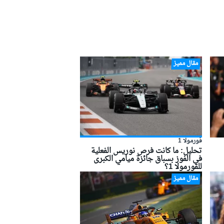
مقال مميز
فورمولا 1
تحليل: ما كانت فرص نوريس الفعلية
في الفوز بسباق جائزة ميامي الكبرى
للفورمولا 1؟
مقال مميز