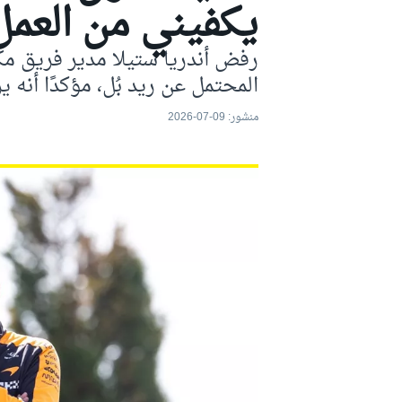
يكفيني من العمل
موتو جي بي
رفض أندريا ستيلا مدير فريق مك
المحتمل عن ريد بُل، مؤكدًا أنه
منشور:
09-07-2026
فورمولا إي