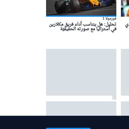
فورمولا 1
ذي
تحليل: هل يتناسب أداء فريق مكلارين
في أستراليا مع صورته الحقيقيّة
هل يجب على الفورمولا 1 حظر
خوارزميات وحدات الطاقة؟ ولماذا تقول
"فيا" إن الإجابة هي لا؟