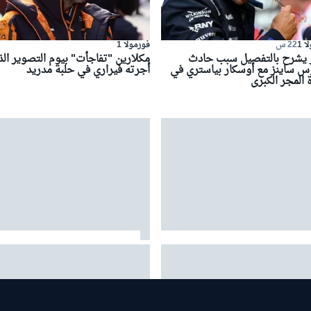
 1
22 س
فورمولا 1
ز يشرح بالتفصيل سبب حادث
مكلارين "تفاجأت" بيوم التصوير ال
وس ساينز مع أوسكار بياستري في
أجرته فيراري في حلبة مدريد
 المجر الكبرى
س: "من المبكر جدًا" منح
حجار يصف عملية تأقلمه مع ريد بُل:
لية لأنتونيللي في صراع لقب 2026
"كنت أخطئ حتى في أبسط الأمور"