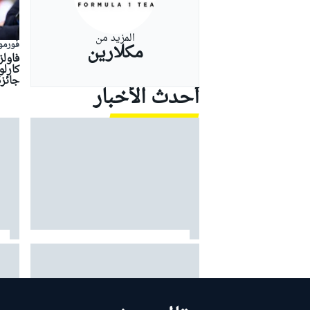
المزيد من
فورمولا
مكلارين
فاول
بطولات أخرى
كارل
جائزة
أحدث الأخبار
ألونسو يقود سيارته لامبورغيني الخارقة
مرسيد
البالغة قيمتها 5.9 مليون دولار في
الأفض
شوارع موناكو