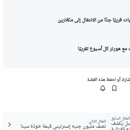
ات قريبًا جدًا من الانتقال إلى مكلارين
مع هورنر كل أسبوع تقريبًا
ارك أو احفظ هذه القصّة
المقال السابق
المقال التالي
راسل يكشف
نصف مليون جنيه إسترليني قيمة خوذة سينا
 القتالية