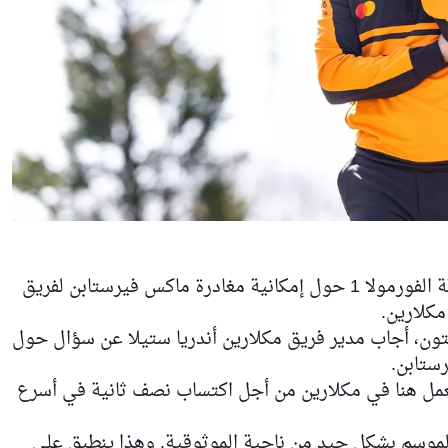
تستمر الشائعات في الانتشار داخل أروقة الفورمولا 1 حول إمكانية مغادرة ماكس فيرستابن لفريق
مكلارين.
ن، أجاب مدير فريق مكلارين أندريا ستيلا عن سؤال حول
رستابن.
عمل هنا في مكلارين من أجل اكتساب نصف ثانية في أسرع
أ الموسم بشكل جيد من ناحية الموثوقية. وهذا ينطبق على