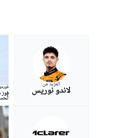
المزيد من
فورمولا
لاندو نوريس
فوز م
تُحس