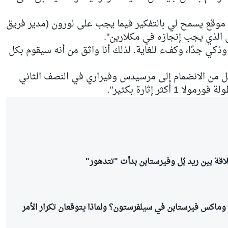
موقع يسمح لي بالتفكير فيما يجب على لورون (مدير فريق
عمل الذي يجب إنجازه في مكلارين".
ي جدًا، وكفء للغاية. لذلك أنا واثق من أنه سيقوم بكل
ُل من الانضمام إلى مرسيدس وفيراري في النصف الثاني
ثر إثارة بكثير".
اقة بين ريد بُل وفيرستابن بدأت "تتدهور"
ل وماكس فيرستابن في سيلفرستون؟ ولماذا يتوقعان تكرار الأمر