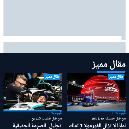
مرسيدس: "من المبكر جدًا" منح الأفضلية لأنتونيللي في
صراع لقب 2026
مقال مميز
مقال مميز
مقال مميز
فورمولا 1
فورمولا 1
من قبل جينيفر فريزينغر
من قبل فيليب كليرين
لماذا لا تزال الفورمولا 1 تملك
تحليل: الصدمة الحقيقية