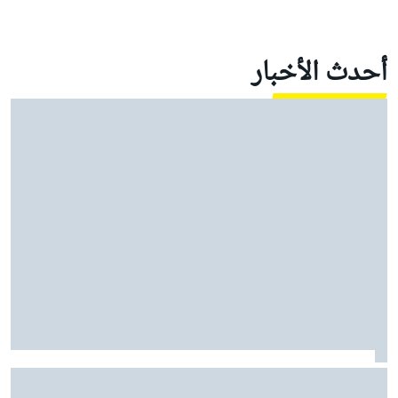
أحدث الأخبار
كولتارد: حظ راسل السيئ في موسم 2026 يتجاوز حتى قصة
فيلم "روكي"