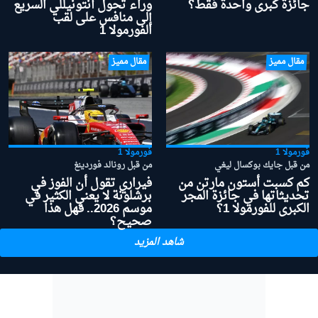
جائزة كبرى واحدة فقط؟
وراء تحول أنتونيللي السريع
إلى منافس على لقب
الفورمولا 1
مقال مميز
مقال مميز
فورمولا 1
فورمولا 1
من قبل جايك بوكسال ليغي
من قبل رونالد فوردينغ
كم كسبت أستون مارتن من
فيراري تقول أن الفوز في
تحديثاتها في جائزة المجر
برشلونة لا يعني الكثير في
الكبرى للفورمولا 1؟
موسم 2026.. فهل هذا
صحيح؟
شاهد المزيد