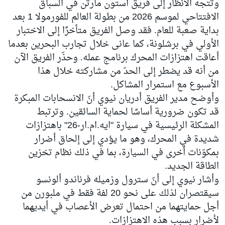
وتتجه الأنظار إلى فريق أستون مارتن في السباق
الافتتاحي لموسم 2026 من بطولة العالم للفورمولا 1 بعد
بداية صعبة للعام. فقد وصل الفريق متأخرًا إلى الاختبار
الأولي في برشلونة، كما عانى خلال تجارب البحرين بعدما
أعاقت اهتزازات المحرك برنامج عمله. وحذّر الفريق الآن
من أنه قد يضطر إلى الحدّ من مشاركته خلال هذا
الأسبوع مع استمرار المشاكل.
وأوضح مدير الفريق أدريان نيوي أنّ الانسحابات المبكرة
قد تكون ضرورية أساسًا لحماية السائقين. وترتبط
المشكلة الرئيسية في سيارة "ايه.ام.ار-26" باهتزازات
شديدة في المحرك، وهو ما يؤدي إلى إلحاق أضرار
بمكوّنات أخرى في السيارة، بما في ذلك نظام تخزين
الطاقة الجديد.
وأشار نيوي إلى أنّ سترول وزميله فرناندو ألونسو
سيقتصران لذلك على نحو 20 لفة فقط في ملبورن من
أجل حمايتهما من احتمال تعرض الأعصاب في أيديهما
لأضرار بسبب هذه الاهتزازات.