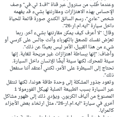
وعندما طُلب من سترول عبر قناة "اف1 تي.في" وصف
الإحساس بهذه الاهتزازات ومقارنتها بشيء قد يفهمه
شخص "عادي"، رسم السائق الكندي صورة قاتمة للحياة
داخل سيارة "ايه.ام.ار-26".
وقال: "لا أعرف كيف يمكن مقارنتها بشيء آخر. ربما
تعرّض نفسك للصعق بالكهرباء وأنت جالس على كرسي أو
شيء من هذا القبيل، الأمر ليس بعيدًا عن ذلك".
وأضاف: "إنها ببساطة اهتزازات غير مريحة للغاية. إنها
سيئة للمحرك، لكنها سيئة أيضًا للإنسان داخل السيارة.
نحتاج إلى السيطرة على الأمر، لكنني أعتقد أننا سنفعل
ذلك".
وتعود جذور المشكلة إلى وحدة طاقة هوندا، لكنها تنتقل
عبر السيارة بسبب الطبيعة الصلبة لهيكل الفورمولا 1
المصنوع من ألياف الكربون. ويؤدي ذلك إلى ظهور مشاكل
أخرى في سيارة "ايه.ام.ار-26"، مثل ارتخاء بعض الأجزاء
كالمرايا.