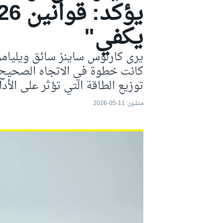
موتو جي بي
يكفي"
يرى كارلوس ساينز سائق ويليامز،
كانت خطوة في الاتجاه الصحيح،
توزيع الطاقة التي تؤثر على الأدا
منشور:
11-05-2026
فورمولا إي