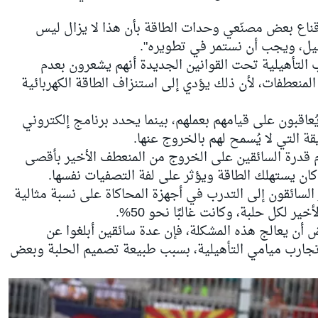
قناع بعض مصنّعي وحدات الطاقة بأن هذا لا يزال ليس
يل، ويجب أن نستمر في تطويره".
 التأهيلية تحت القوانين الجديدة أنهم يشعرون بعدم
نعطفات، لأن ذلك يؤدي إلى استنزاف الطاقة الكهربائية
ُعاقبون على قيامهم بعملهم، بينما يحدد برنامج إلكتروني
قة التي لا يُسمح لهم بالخروج عنها.
 قدرة السائقين على الخروج من المنعطف الأخير بأقصى
كان يستهلك الطاقة ويؤثر على لفة التصفيات نفسها.
ائقون إلى التدرب في أجهزة المحاكاة على نسبة مثالية
 لكل حلبة، وكانت غالبًا نحو 50%.
 أن يعالج هذه المشكلة، فإن عدة سائقين أبلغوا عن
تجارب ميامي التأهيلية، بسبب طبيعة تصميم الحلبة وبعض