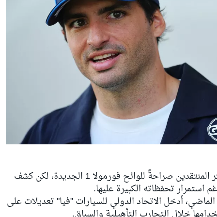
كارلوس ساينز من أكثر المنتقدين صراحةً للوائح فورمولا 1 الجديدة، لكن كشف
غم استمرار تحفظاته الكبيرة عليها.
الماضي، أدخل الاتحاد الدولي للسيارات "فيا" تعديلات على
دامها خلال التجارب التأهيلية والسباق.