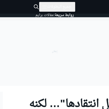
جميع البطولات
روابط سريعة:
مقالات برايم
ل انتقادها"… لكنه