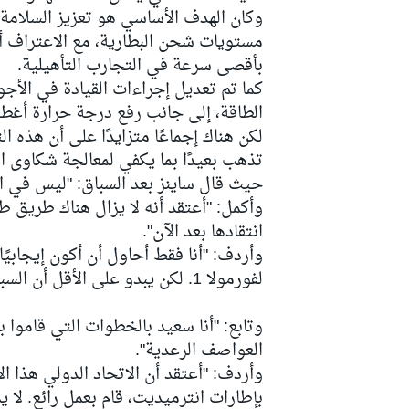
وكان الهدف الأساسي هو تعزيز السلامة
مستويات شحن البطارية، مع الاعتراف أيض
بأقصى سرعة في التجارب التأهيلية.
كما تم تعديل إجراءات القيادة في الأجو
سباقات التحمّل
الطاقة، إلى جانب رفع درجة حرارة أغطية إطارات "ان
لكن هناك إجماعًا متزايدًا على أن هذه 
تذهب بعيدًا بما يكفي لمعالجة شكاوى ا
حيث قال ساينز بعد السباق: "ليس في ال
وأكمل: "أعتقد أنه لا يزال هناك طريق ط
انتقادها بعد الآن".
وأردف: "أنا فقط أحاول أن أكون إيجابيًا
لفورمولا 1. لكن يبدو على الأقل أن السباقات أصبحت أفضل قليلًا".
وتابع: "أنا سعيد بالخطوات التي قاموا 
العواصف الرعدية".
وأردف: "أعتقد أن الاتحاد الدولي هذا 
بإطارات انترميديت، قام بعمل رائع. لا ي