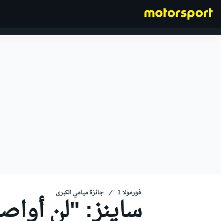
فورمولا 1
فورمولا 1
جائزة ميامي الكبرى
ساينز: "لن أواص