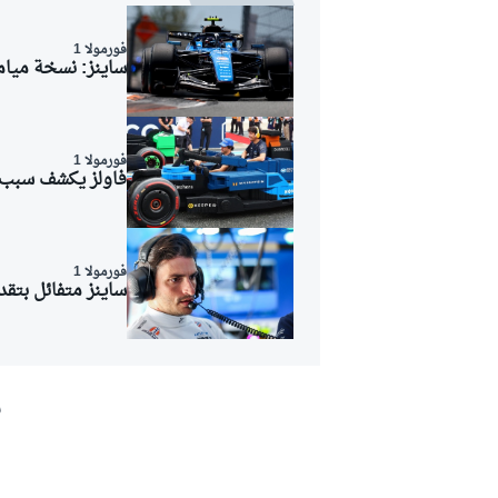
فورمولا 1
ساينز: نسخة ميامي
بطولات أخرى
فورمولا 1
فاولز يكشف سبب تم
فورمولا 1
ساينز متفائل بتقدم
ش