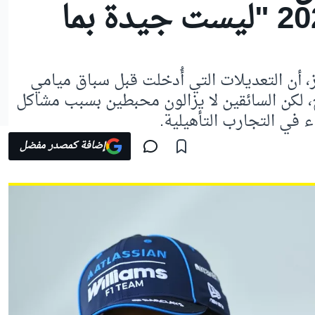
يؤكد: قوانين 2026 "ليست جيدة بما
 أن التعديلات التي أُدخلت قبل سباق ميامي
 لكن السائقين لا يزالون محبطين بسبب مشاكل
ء في التجارب التأهيلية.
إضافة كمصدر مفضل