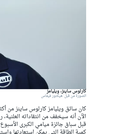
دبليو آر سي
كارلوس ساينز، ويليامز
الصورة من قبل: هيكتور فيفاس
كان سائق
ويليامز
الآن أنه سيخفف من انتقاداته العلنية، ر
قبل سباق جائزة ميامي الكبرى الأسبوع 
كمية الطاقة التي يمكن استعادتها واستخ