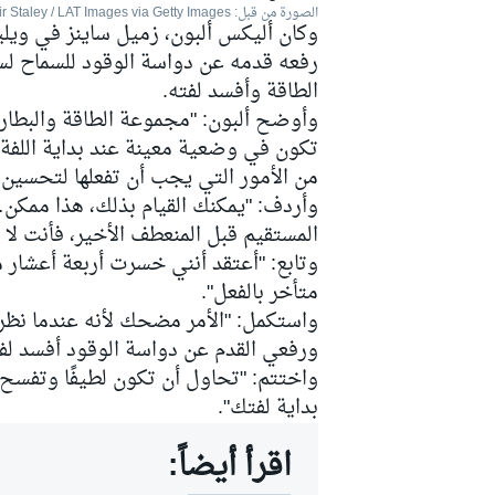
الصورة من قبل: Alastair Staley / LAT Images via Getty Images
وكان أليكس ألبون، زميل ساينز في ويلي
رفعه قدمه عن دواسة الوقود للسماح لساي
الطاقة وأفسد لفته.
وأوضح ألبون: "مجموعة الطاقة والبطار
تكون في وضعية معينة عند بداية اللفة،
من الأمور التي يجب أن تفعلها لتحسين 
وأردف: "يمكنك القيام بذلك، هذا ممكن…
المستقيم قبل المنعطف الأخير، فأنت لا تق
وتابع: "أعتقد أنني خسرت أربعة أعشار من
متأخر بالفعل".
واستكمل: "الأمر مضحك لأنه عندما نظرن
ورفعي القدم عن دواسة الوقود أفسد لفت
واختتم: "تحاول أن تكون لطيفًا وتفسح ا
بداية لفتك".
اقرأ أيضاً: