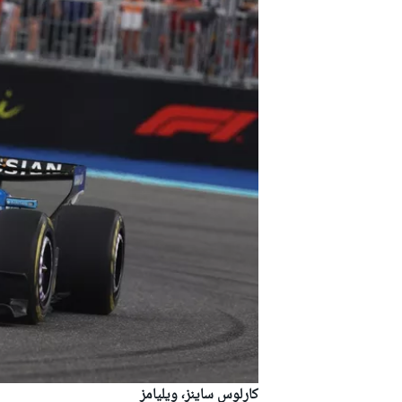
كارلوس ساينز، ويليامز