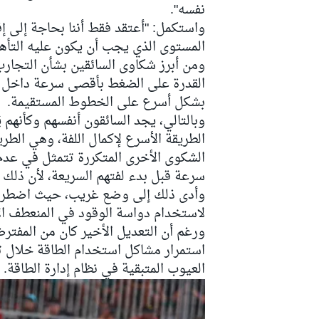
نفسه".
واستكمل: "أعتقد فقط أننا بحاجة إلى إ
المستوى الذي يجب أن يكون عليه التأه
ومن أبرز شكاوى السائقين بشأن التجارب
القدرة على الضغط بأقصى سرعة داخل الم
بشكل أسرع على الخطوط المستقيمة.
وبالتالي، يجد السائقون أنفسهم وكأنهم ي
الطريقة الأسرع لإكمال اللفة، وهي الطري
الشكوى الأخرى المتكررة تتمثل في عدم
سرعة قبل بدء لفتهم السريعة، لأن ذلك 
وأدى ذلك إلى وضع غريب، حيث اضطر الس
لاستخدام دواسة الوقود في المنعطف الأخير
ورغم أن التعديل الأخير كان من المفترض
استمرار مشاكل استخدام الطاقة خلال 
رالي
العيوب المتبقية في نظام إدارة الطاقة.