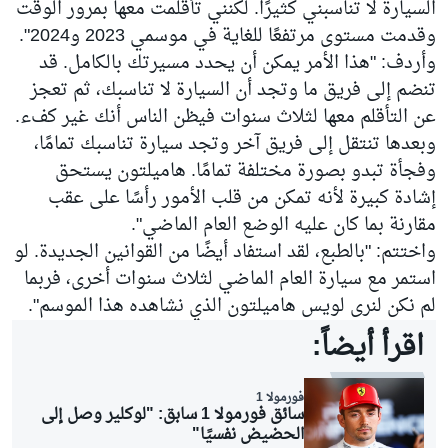
السيارة لا تناسبني كثيرًا. لكنني تأقلمت معها بمرور الوقت
وقدمت مستوى مرتفعًا للغاية في موسمي 2023 و2024".
وأردف: "هذا الأمر يمكن أن يحدد مسيرتك بالكامل. قد
تنضم إلى فريق ما وتجد أن السيارة لا تناسبك، ثم تعجز
عن التأقلم معها لثلاث سنوات فيظن الناس أنك غير كفء.
وبعدها تنتقل إلى فريق آخر وتجد سيارة تناسبك تمامًا،
وفجأة تبدو بصورة مختلفة تمامًا. هاميلتون يستحق
إشادة كبيرة لأنه تمكن من قلب الأمور رأسًا على عقب
مقارنة بما كان عليه الوضع العام الماضي".
واختتم: "بالطبع، لقد استفاد أيضًا من القوانين الجديدة. لو
استمر مع سيارة العام الماضي لثلاث سنوات أخرى، فربما
لم نكن لنرى لويس هاميلتون الذي نشاهده هذا الموسم".
اقرأ أيضاً:
فورمولا 1
سائق فورمولا 1 سابق: "لوكلير وصل إلى
الحضيض نفسيًا"