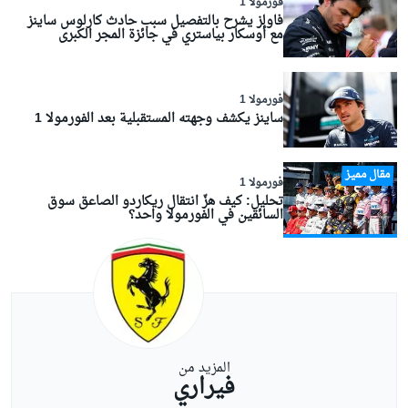
فورمولا 1
فاولز يشرح بالتفصيل سبب حادث كارلوس ساينز
مع أوسكار بياستري في جائزة المجر الكبرى
فورمولا 1
ساينز يكشف وجهته المستقبلية بعد الفورمولا 1
مقال مميز
فورمولا 1
تحليل: كيف هزّ انتقال ريكاردو الصاعق سوق
السائقين في الفورمولا واحد؟
المزيد من
فيراري