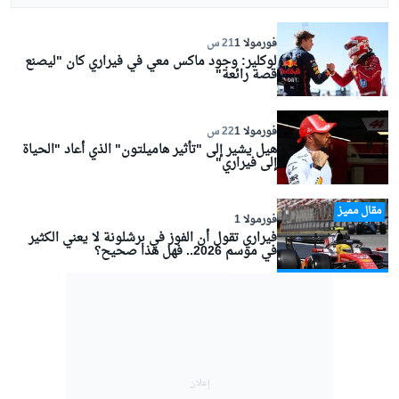
فورمولا 1
21 س
لوكلير: وجود ماكس معي في فيراري كان "ليصنع
قصة رائعة"
فورمولا 1
22 س
هيل يشير إلى "تأثير هاميلتون" الذي أعاد "الحياة
إلى فيراري"
مقال مميز
فورمولا 1
فيراري تقول أن الفوز في برشلونة لا يعني الكثير
في موسم 2026.. فهل هذا صحيح؟