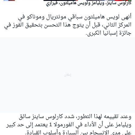
كارلوس ساينز، ويليامز ولويس هاميلتون، فيراري
أنهى لويس هاميلتون سباقي مونتريال وموناكو في
المركز الثاني، قبل أن يتوج هذا التحسن بتحقيق الفوز في
جائزة إسبانيا الكبرى.
وعند تقييمه لهذا التطور، شدد كارلوس ساينز سائق
ويليامز على أن الأداء في الفورمولا 1 يعتمد إلى حد كبير
على مدى الانسجام بين السيارة وأسلوب القيادة.