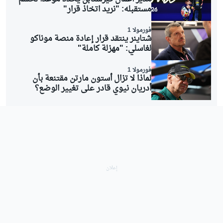
مستقبله: "نريد اتخاذ قرار"
فورمولا 1
شتاينر ينتقد قرار إعادة منصة موناكو
لغاسلي: "مهزلة كاملة"
فورمولا 1
لماذا لا تزال أستون مارتن مقتنعة بأن
أدريان نيوي قادر على تغيير الوضع؟