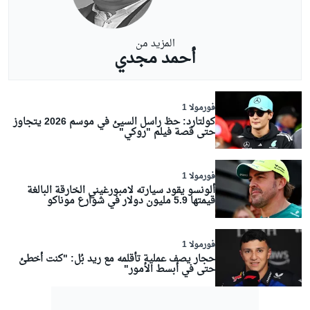
المزيد من
أحمد مجدي
فورمولا 1
كولتارد: حظ راسل السيئ في موسم 2026 يتجاوز
حتى قصة فيلم "روكي"
فورمولا 1
ألونسو يقود سيارته لامبورغيني الخارقة البالغة
قيمتها 5.9 مليون دولار في شوارع موناكو
فورمولا 1
حجار يصف عملية تأقلمه مع ريد بُل: "كنت أخطئ
حتى في أبسط الأمور"