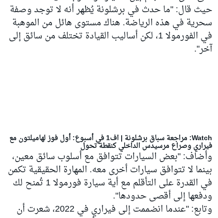
حيث قال: "ما حدث في برشلونة يُظهر أنه لا توجد وصفة
سحرية في هذه الرياضة. هناك مستوى هائل من الموهبة
في الفورمولا 1، لكن أساليب القيادة تختلف من سائق إلى
آخر".
Watch: مراجعة سباق برشلونة | اف1 في أسبوع: أول فوز لهاميلتون مع
فيراري وصراع مرسيدس الداخلي كنقطة تحول
وأضاف: "بعض السيارات تتوافق مع أسلوب سائق معين،
بينما لا تتوافق سيارات أخرى معه. المهارة الحقيقية تكمن
في القدرة على التأقلم مع أية سيارة فورمولا 1 تُمنح لك
ودفعها إلى أقصى حدودها".
وتابع: "عندما انضممت إلى فيراري في 2022، شعرت أن