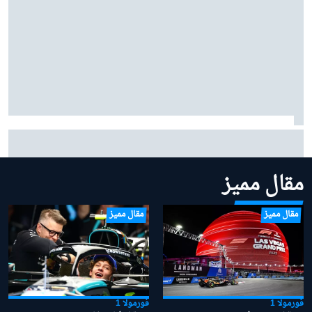
بينوتو يردّ على شائعات ساينز وبياسـتري: "نحن سعداء
بتشكيلتنا الحالية"
مقال مميز
مقال مميز
مقال مميز
فورمولا 1
فورمولا 1