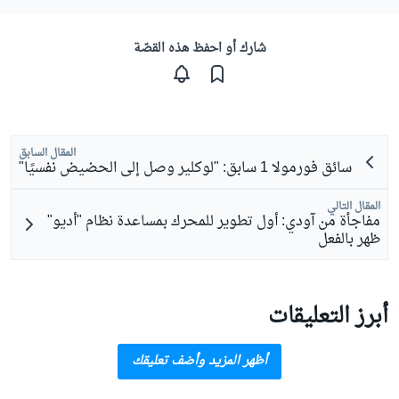
شارك أو احفظ هذه القصّة
المقال السابق
سائق فورمولا 1 سابق: "لوكلير وصل إلى الحضيض نفسيًا"
المقال التالي
مفاجأة من آودي: أول تطوير للمحرك بمساعدة نظام "أديو"
ظهر بالفعل
أبرز التعليقات
أظهر المزيد وأضف تعليقك