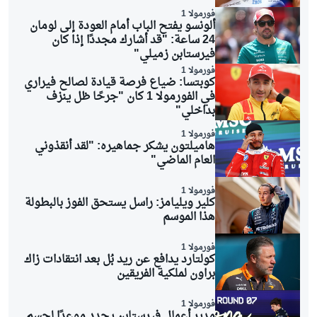
فورمولا 1
ألونسو يفتح الباب أمام العودة إلى لومان
24 ساعة: "قد أشارك مجددًا إذا كان
فيرستابن زميلي"
فورمولا 1
كوبتسا: ضياع فرصة قيادة لصالح فيراري
في الفورمولا 1 كان "جرحًا ظل ينزف
بداخلي"
فورمولا 1
هاميلتون يشكر جماهيره: "لقد أنقذوني
العام الماضي"
فورمولا 1
كلير ويليامز: راسل يستحق الفوز بالبطولة
هذا الموسم
فورمولا 1
كولتارد يدافع عن ريد بُل بعد انتقادات زاك
براون لملكية الفريقين
فورمولا 1
مدير أعمال فيرستابن يحدد موعدًا لحسم