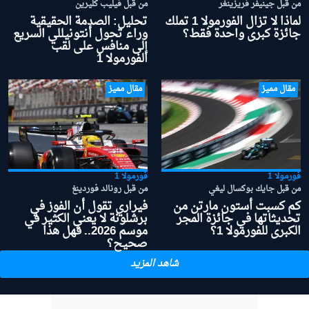
من قبل جينيفر فريزينغر
من قبل فيليب كليرين
لماذا لا تزال الفورمولا 1 تملك
تحليل: الصدمة الحقيقية
جائزة كبرى واحدة فقط؟
وراء تحول أنتونيللي السريع
إلى منافس على لقب
الفورمولا 1
مقال مميز
مقال مميز
فورمولا 1
فورمولا 1
من قبل جايك بوكسال ليغي
من قبل رونالد فوردينغ
كم كسبت أستون مارتن من
فيراري تقول أن الفوز في
تحديثاتها في جائزة المجر
برشلونة لا يعني الكثير في
الكبرى للفورمولا 1؟
موسم 2026.. فهل هذا
صحيح؟
شاهد المزيد