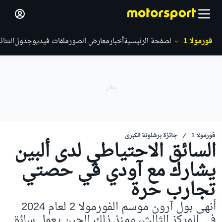
فورمولا 1
الصفحة الرئيسية
أخبار
معارض الصور
ملفات فيديو
جدول
النتائ
فورمولا 1
جائزة برشلونة الكبرى
السائق الاحتياطي لدى ألبين
يشارك مع آودي في حصتي
تجارب حرة
أنهى بول آرون موسم الفورمولا 2 لعام 2024
في المركز الثالث، ومنذ ذلك الحين يعمل سائق