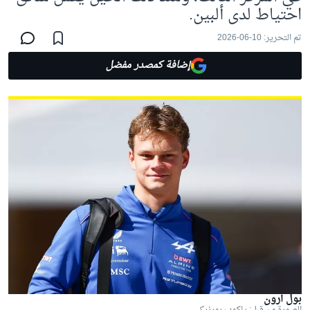
احتياط لدى ألبين.
تم التحرير:
10-06-2026
إضافة كمصدر مفضل
بول آرون