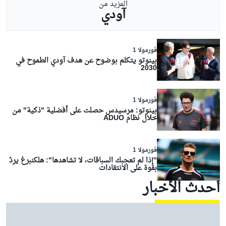
المزيد من
آودي
فورمولا 1
بينوتو يتكلم بوضوح عن هدف آودي الطموح في
2030
فورمولا 1
بينوتو: مرسيدس حصلت على أفضلية "ذكية" من
خلال نظام ADUO
فورمولا 1
"إذا لم تعجبك السباقات، لا تشاهدها": هلكنبرغ يردّ
بقوة على الانتقادات
أحدث الأخبار