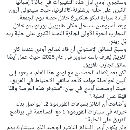
وستُجري آودي أول هذه التغييرات في جائزة إسبانيا
الكبرى على حلبة برشلونة-كاتالونيا، حيث سيتولى آرون
قيادة سيارة
نيكو هلكنبرغ
خلال حصة يوم الجمعة.
وبعد أسبوعين، سيحل مكان غابرييل بورتوليتو خلال
التجارب الحرة الأولى لجائزة النمسا الكبرى على حلبة ريد
بُل رينغ.
وسبق للسائق الإستوني أن قاد لصالح آودي عندما كان
الفريق يُعرف باسم ساوبر في عام 2025، حيث عمل أيضًا
سائق تجارب للفريق.
لكن بعد إكماله الحصتين مع آودي هذا العام، سيعود إلى
ألبين لمواصلة مهامه كأحد سائقي الاحتياط في الفريق.
حيث أوضحت آودي في بيان: "ستوفر هذه الفرصة وقتًا
قيّمًا على الحلبة."
وأضافت أن الفائز بسباقات الفورمولا 2: "يواصل بناء
خبرته في سيارات الفورمولا 1 مع المساهمة في برنامج
الفريق على الحلبة."
ولن يكون آرون السائق الناشئ الوحيد الذي سيشارك يوم