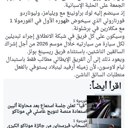
الجمعة على الحلبة الإسبانية.
إذ سينضم إليه لوك براونينغ مع
ويليامز
، وليوناردو
فورنارولي الذي سيخوض ظهوره الأول في الفورمولا 1
مع
مكلارين
في برشلونة.
وسيكون على كل فريق في شبكة الانطلاق إجراء تبديلين
لكل سيارة من سيارتيه خلال موسم 2026 من أجل إشراك
السائقين الناشئين، باستثناء فريق
ريسينغ بولز
.
ويعود ذلك إلى أن الفريق الإيطالي مطالب فقط باستبدال
ليام لاوسون
، لأن زميله أرفيد لينبلاد يستوفي بالفعل
متطلبات السائق الناشئ.
اقرأ أيضاً:
فورمولا 1
"فيا" تعلن جلسة استماع بعد محاولة ألبين
استعادة منصة تتويج غاسلي في موناكو
فورمولا 1
انسحاب فيرستابن من جائزة موناكو الكبرى