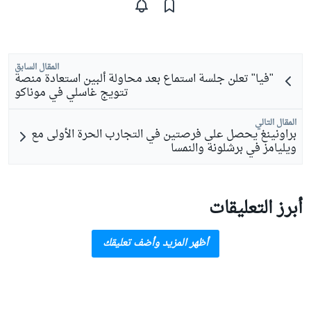
المقال السابق
"فيا" تعلن جلسة استماع بعد محاولة ألبين استعادة منصة
تتويج غاسلي في موناكو
المقال التالي
براونينغ يحصل على فرصتين في التجارب الحرة الأولى مع
ويليامز في برشلونة والنمسا
أبرز التعليقات
أظهر المزيد وأضف تعليقك