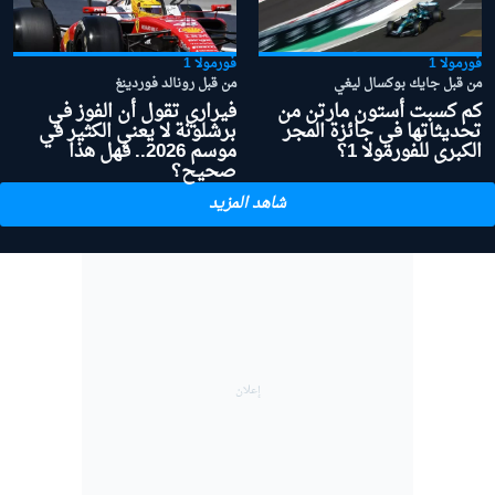
فورمولا 1
فورمولا 1
من قبل جايك بوكسال ليغي
من قبل رونالد فوردينغ
كم كسبت أستون مارتن من
فيراري تقول أن الفوز في
تحديثاتها في جائزة المجر
برشلونة لا يعني الكثير في
الكبرى للفورمولا 1؟
موسم 2026.. فهل هذا
صحيح؟
شاهد المزيد