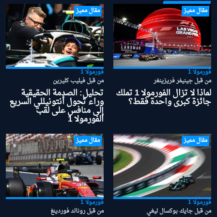
مقال مميز
مقال مميز
فورمولا 1
فورمولا 1
من قبل جينيفر فريزينغر
من قبل فيليب كليرين
لماذا لا تزال الفورمولا 1 تملك
تحليل: الصدمة الحقيقية
جائزة كبرى واحدة فقط؟
وراء تحول أنتونيللي السريع
إلى منافس على لقب
الفورمولا 1
مقال مميز
مقال مميز
فورمولا 1
فورمولا 1
من قبل جايك بوكسال ليغي
من قبل رونالد فوردينغ