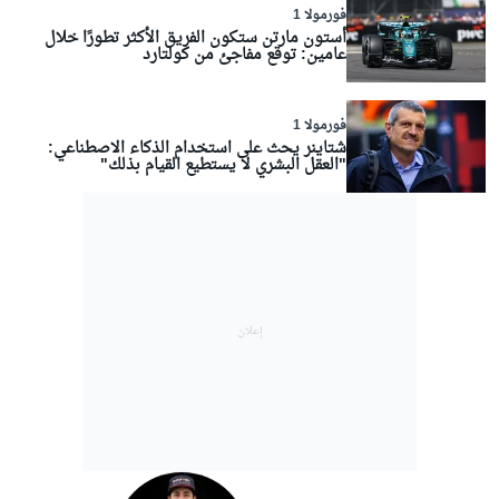
فورمولا 1
أستون مارتن ستكون الفريق الأكثر تطورًا خلال
عامين: توقع مفاجئ من كولتارد
فورمولا 1
شتاينر يحث على استخدام الذكاء الاصطناعي:
"العقل البشري لا يستطيع القيام بذلك"