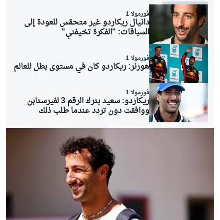
فورمولا 1
دانيال ريكاردو غير متحمّس للعودة إلى
السباقات: "الفكرة تخيفني"
فورمولا 1
هورنر: ريكاردو كان في مستوى بطل للعالم
فورمولا 1
ريكاردو: سعيد بترك الرقم 3 لفيرستابن
ووافقت دون تردد عندما طلب ذلك