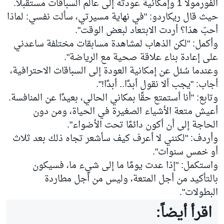
الفورمولا 1 وإمكانية عودته إلى عالم السباقات مستقبلًا.
حيث قال ريكاردو: "في نهاية مسيرتي، سألت نفسي: لماذا
أحبّ هذا؟ أردت الابتعاد لبعض الوقت".
وأكمل: "لكن الذهاب لمشاهدة مسابقات مختلفة ساعدني
على إعادة بناء علاقة صحية مع الرياضة".
وعندما سُئل عن إمكانية العودة إلى السباقات الاحترافية،
أجاب: "يجب ألا نقول أبدًا.. أبدًا!".
وتابع: "أنا أستمتع حقًا بمكاني الحالي، بعيدًا عن المنافسة.
أعيش متعة الأشياء الصغيرة في الحياة، ومن دون
الحاجة إلى أن أكون دائمًا تحت الأضواء".
وأردف: "لكنني لا أعرف كيف سأشعر تجاه ذلك بعد ثلاث
أو خمس سنوات".
واستكمل: "إذا عدت يومًا ما إلى شيء ما، فسيكون
بالتأكيد من أجل المتعة، وليس من أجل مطاردة
البطولات".
اقرأ أيضاً: