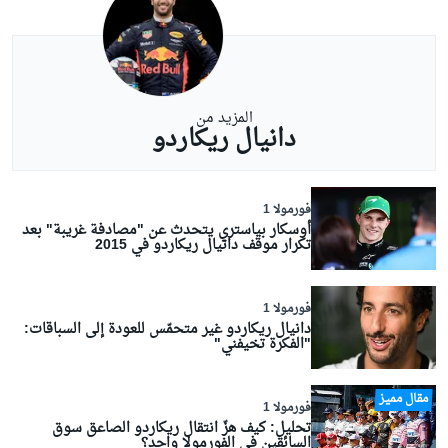
المزيد من
دانيال ريكاردو
فورمولا 1
أوسكار بياستري يتحدث عن "مصادفة غريبة" بعد
تكرار موقف دانيال ريكاردو في 2015
فورمولا 1
دانيال ريكاردو غير متحمّس للعودة إلى السباقات:
"الفكرة تخيفني"
مقال مميز
فورمولا 1
تحليل: كيف هزّ انتقال ريكاردو الصاعق سوق
السائقين في الفورمولا واحد؟