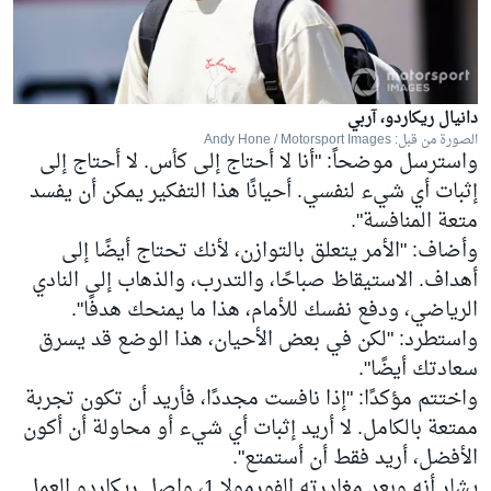
دانيال ريكاردو، آربي
الصورة من قبل: Andy Hone / Motorsport Images
واسترسل موضحاً: "أنا لا أحتاج إلى كأس. لا أحتاج إلى
إثبات أي شيء لنفسي. أحيانًا هذا التفكير يمكن أن يفسد
متعة المنافسة".
وأضاف: "الأمر يتعلق بالتوازن، لأنك تحتاج أيضًا إلى
أهداف. الاستيقاظ صباحًا، والتدرب، والذهاب إلى النادي
الرياضي، ودفع نفسك للأمام، هذا ما يمنحك هدفًا".
واستطرد: "لكن في بعض الأحيان، هذا الوضع قد يسرق
سعادتك أيضًا".
واختتم مؤكدًا: "إذا نافست مجددًا، فأريد أن تكون تجربة
ممتعة بالكامل. لا أريد إثبات أي شيء أو محاولة أن أكون
الأفضل، أريد فقط أن أستمتع".
يشار أنه وبعد مغادرته الفورمولا 1، واصل ريكاردو العمل