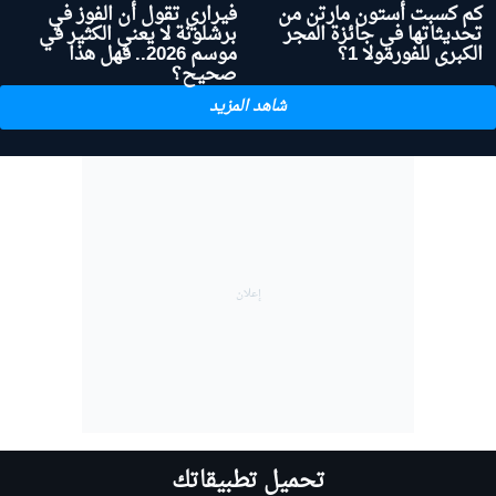
كم كسبت أستون مارتن من
فيراري تقول أن الفوز في
تحديثاتها في جائزة المجر
برشلونة لا يعني الكثير في
الكبرى للفورمولا 1؟
موسم 2026.. فهل هذا
صحيح؟
شاهد المزيد
تحميل تطبيقاتك