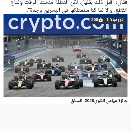
فقال: "قبل ذلك بقليل. لكن العطلة منحتنا الوقت لإنتاج
القطع. وإلا لما كنا سنمتلكها في البحرين وجدة".
فورمولا 1
200
جائزة ميامي الكبرى2026- السباق