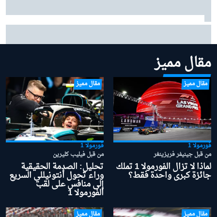
مرسيدس: "من المبكر جدًا" منح الأفضلية لأنتونيللي في
صراع لقب 2026
مقال مميز
مقال مميز
مقال مميز
فورمولا 1
فورمولا 1
من قبل جينيفر فريزينغر
من قبل فيليب كليرين
لماذا لا تزال الفورمولا 1 تملك
تحليل: الصدمة الحقيقية
جائزة كبرى واحدة فقط؟
وراء تحول أنتونيللي السريع
إلى منافس على لقب
الفورمولا 1
مقال مميز
مقال مميز