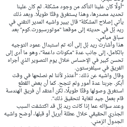
"أولًا كان علينا التأكد من وجود مشكلة. ثم كان علينا
تحديد مصدرها، وهذا يستغرق وقتًا طويلًا. وبعد ذلك
يأتي إصلاح المشكلة" قال بيير واشيه المدير التقني في
ريد بُل في حديثه إلى موقعنا "موتورسبورت.كوم" بعد
سباق ميامي.
هذا وأشارت ريد بُل إلى أنه تم استبدال عمود التوجيه
بالكامل، إلى جانب عدة "مكونات داعمة"، وهو ما أدى إلى
تحسن كبير في الإحساس خلال يوم التصوير الذي أجراه
الفريق في سيلفرستون.
وقال واشيه عن ذلك: "أعتذر لأننا لم نصلحها في وقت
أبكر. جربنا عدة أمور ولم تنجح. كما أن بعض القطع
استغرق وصولها وقتًا طويلًا، لكن أعتقد أن فريق الهندسة
قام بعمل جيد للغاية لتحقيق ذلك".
وعند سؤاله عما إذا كانت ريد بُل قد اكتشفت السبب
الجذري الحقيقي خلال عطلة أبريل أو قبلها، أوضح واشيه
الجدول الزمني.