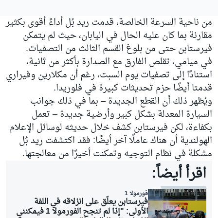
من ناحية السرعة الخالصة، قدمت ريد بُل أداءً أقوى بكثير
مقارنة بما كان عليه الحال في اليابان، حيث لم يتمكن
فيرستابن حتى من بلوغ القسم الثالث من التصفيات.
في ميامي، تقلص الفارق مع الصدارة بأكثر من ثانية،
استنادًا إلى تصفيات يوم السبت، رغم أن مكلارين وفيراري
قدمتا أيضًا حزم تحديثات كبيرة في فلوريدا.
ويُظهر ذلك أن القطع الجديدة – بما في ذلك جوانب
السيارة المعدلة بشكل كبير وأرضية جديدة – تعمل
بكفاءة، لكن فيرستابن كشف خلال حديثه لوسائل الإعلام
الهولندية أن هناك عاملًا آخر أيضًا: فقد اكتشفت ريد بُل
مشكلة في نظام التوجيه وتمكنت أخيرًا من معالجتها.
اقرأ أيضاً:
فورمولا 1
فيرستابن يعلّق على انزلاقه في اللفة
الأولى: "إذا لم تنجح الفورمولا 1 فيمكنني