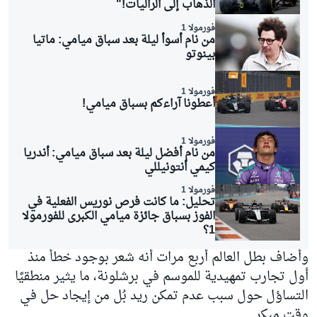
الذهاب إلى الراليات!"
فورمولا 1
من نام أسوأ ليلة بعد سباق ميامي: ماتيا
بينوتو
فورمولا 1
أعطونا آراءكم بسباق ميامي!
فورمولا 1
من نام أفضل ليلة بعد سباق ميامي: أندريا
كيمي أنتونيللي
فورمولا 1
تحليل: ما كانت فرص نوريس الفعلية في
الفوز بسباق جائزة ميامي الكبرى للفورمولا
1؟
وأضاف بطل العالم أربع مرات أنه شعر بوجود خطأ منذ
أول تجارب تمهيدية للموسم في برشلونة، ما يثير منطقيًا
التساؤل حول سبب عدم تمكن ريد بُل من إيجاد حل في
وقت مبكر.