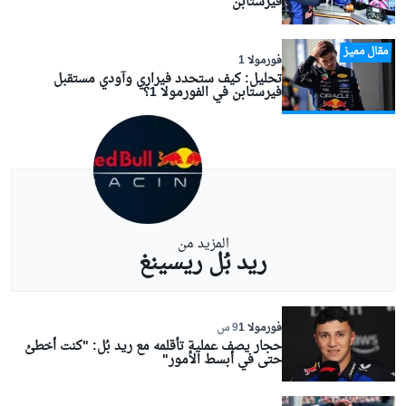
فيرستابن
مقال مميز
فورمولا 1
تحليل: كيف ستحدد فيراري وآودي مستقبل
فيرستابن في الفورمولا 1؟
المزيد من
ريد بُل ريسينغ
فورمولا 1
9 س
حجار يصف عملية تأقلمه مع ريد بُل: "كنت أخطئ
حتى في أبسط الأمور"