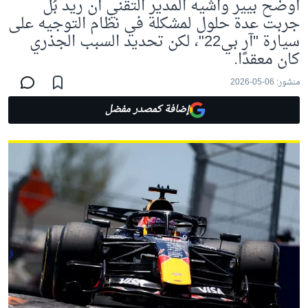
أوضح بيير واشيه المدير التقني أن ريد بُل
جربت عدة حلول لمشكلة في نظام التوجيه على
سيارة "آر بي22"، لكن تحديد السبب الجذري
كان معقدًا.
منشور:
06-05-2026
إضافة كمصدر مفضل