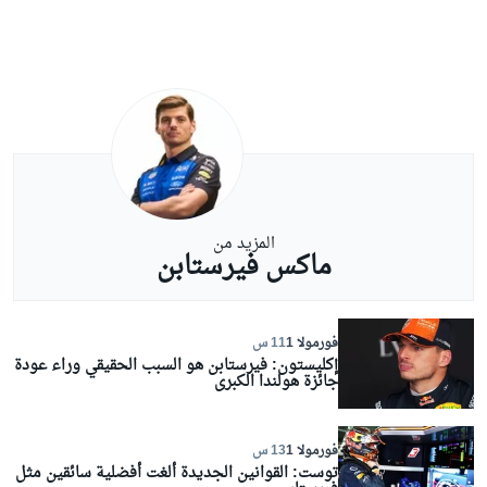
المزيد من
ماكس فيرستابن
فورمولا 1
11 س
إكليستون: فيرستابن هو السبب الحقيقي وراء عودة
جائزة هولندا الكبرى
فورمولا 1
13 س
توست: القوانين الجديدة ألغت أفضلية سائقين مثل