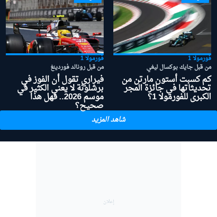
فورمولا 1
فورمولا 1
من قبل جايك بوكسال ليغي
من قبل رونالد فوردينغ
كم كسبت أستون مارتن من
فيراري تقول أن الفوز في
تحديثاتها في جائزة المجر
برشلونة لا يعني الكثير في
الكبرى للفورمولا 1؟
موسم 2026.. فهل هذا
صحيح؟
شاهد المزيد