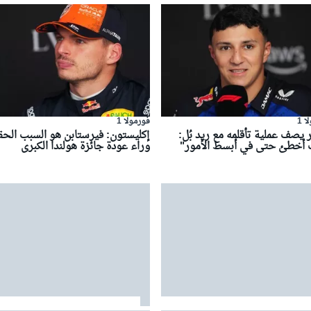
 1
فورمولا 1
يصف عملية تأقلمه مع ريد بُل:
إكليستون: فيرستابن هو السبب الح
 أخطئ حتى في أبسط الأمور"
وراء عودة جائزة هولندا الكبرى