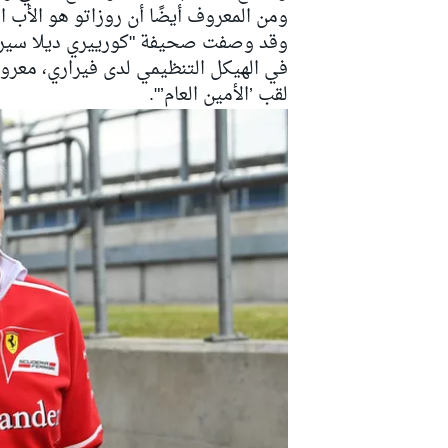
ومن المعروف أيضًا أن روزاتو هو الأب ا
وقد وصفت صحيفة "كورييري ديلا سيرا" 
في الهيكل التنظيمي لدى فيراري، معرو
لقب ’الأمين العام’".
سباقات التحمّل