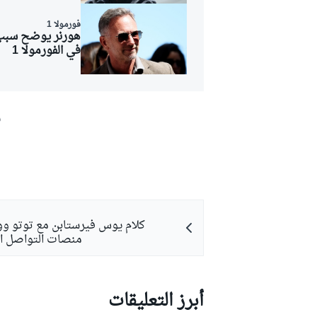
فورمولا 1
هورنر يوضح سبب ظ
في الفورمولا 1
ش
كلام يوس فيرستابن مع توتو وو
منصات التواصل ا
أبرز التعليقات