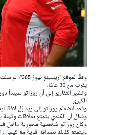
دبليو آر سي
وفقًا لموقع "ريسينغ نيوز 365"، توصلت ريد بُل إلى اتفاق مع جينو روزاتو، الذي عمل مع
يقرب من 30 عامًا.
وتشير التقارير إلى أن روزاتو سيبدأ دو
الكبرى.
ويُعد انضمام روزاتو إلى ريد بُل لافتًا أي
ويُقال أن الكندي يتمتع بعلاقات وثيق
وكان روزاتو شخصية محورية داخل فير
ويتمتع كذلك بصداقة قوية مع
كيمي را