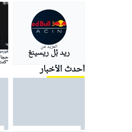
بطولات أخرى
المزيد من
ريد بُل ريسينغ
فورمولا
حجار 
"كنت
أحدث الأخبار