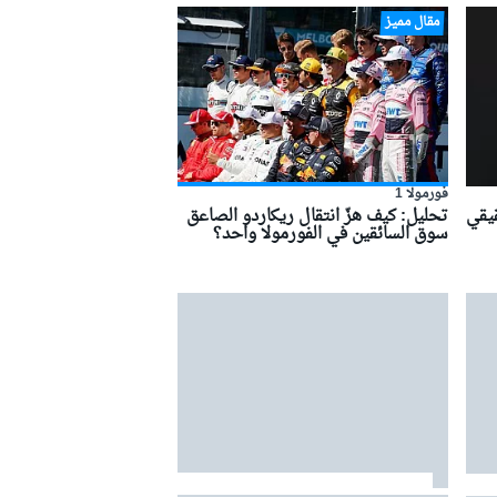
مقال مميز
فورمولا 1
قيقي
تحليل: كيف هزّ انتقال ريكاردو الصاعق
سوق السائقين في الفورمولا واحد؟