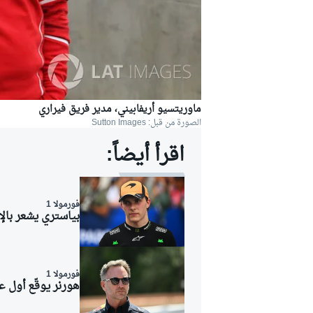
ماوريتسيو أريفابيني، مدير فريق فيراري
الصورة من قبل: Sutton Images
اقرأ أيضاً:
فورمولا 1
بياستري يشعر بالإ
رالي
فورمولا 1
هورنر يوقّع أول ع