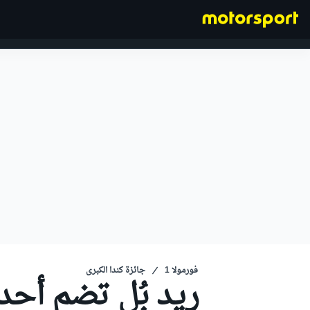
فورمولا 1
فورمولا 1
جائزة كندا الكبرى
ريد بُل تضم أح