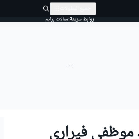
جميع البطولات
روابط سريعة:
مقالات برايم
د موظفي فيراري