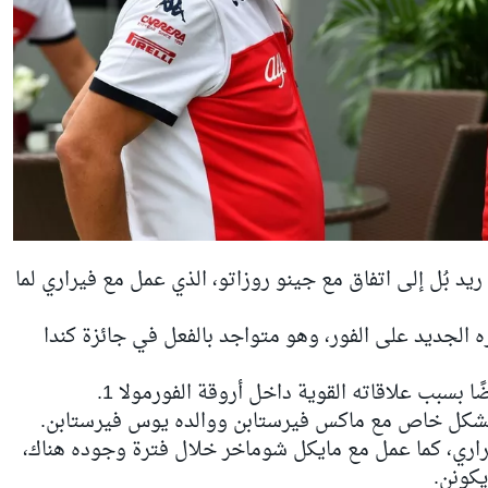
فيراري
لما
ره الجديد على الفور، وهو متواجد بالفعل في جائزة كندا
ضًا بسبب علاقاته القوية داخل أروقة الفورمولا 1.
ة بشكل خاص مع
ماكس فيرستابن
ووالده
يوس فيرستابن
.
اري، كما عمل مع
مايكل شوماخر
خلال فترة وجوده هناك،
يكونن
.