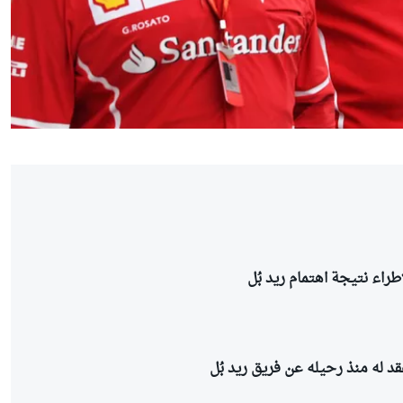
طراء نتيجة اهتمام ريد بُل
قد له منذ رحيله عن فريق ريد بُل