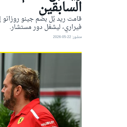
السابقين
موتو جي بي
قامت ريد بُل بضم جينو روزاتو 
فيراري، ليشغل دور مستشار.
منشور:
22-05-2026
فورمولا إي