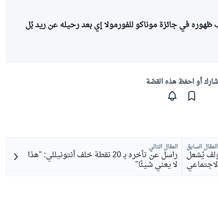
هوره في جائزة موناكو للفورمولا إي بعد رحيله عن ريد بُل
ارك أو احفظ هذه القصّة
المقال السابق
المقال التالي
لف يُشعل
راسل عن تأخره بـ 20 نقطة خلف أنتونيللي: "هذا
لاجتماعي
لا يعني شيئًا"