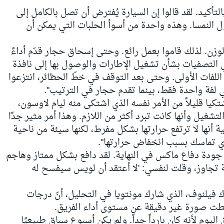
لتأكيد. لقد قالوا إن السيارة يُفترض أن تصل بالكامل إلى
 النمسا. وهذه واحدة من أسوأ الحلبات التي يمكن أن
لوزن. لذلك قاموا بعمل رائع. وحتى إسحاق حجار قدّم أداءً
 التصفيات بشأن تشغيل الإطارات والوصول بها إلى نافذة
 اللفات الأولى. وحتى بعد التوقف في خطّ الحظائر، انتزعوا
ي لفة واحدة فقط، بينما تقدم حجار في الترتيب".
اشتكيا قليلاً من الأمر نفسه الذي اشتكى منه ليام لاوسون،
تشغيل وأنها كانت تبرد أكثر من اللازم. وهذا أمر مثير جدًا
ة أنها لا ترتفع حرارتها بشكل مفرط، لكنها سيئة من ناحية
أي تماسك بسبب انخفاض حرارتها".
 جودة دفاع ماكس في النهاية. لقد دافع بشكل ممتاز وهاجم
ة تجاوز، وقلت لنفسي: 'لا أعتقد أن لويس سيفسح له
نبه، رأى بطل العالم لعام 1997 جاك فيلنوف، الذي شارك مونتويا في التحليل، أنّ درجات
عطت صورة غير دقيقة عن مستوى أداء الفريق.
ليوم لأنه كان بارداً جداً. ولم يكن أسبوع سباق طبيعيًا