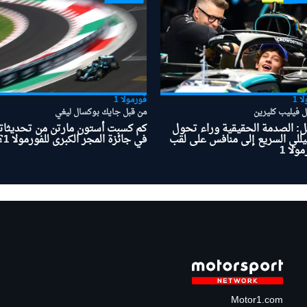
ا 1
فورمولا 1
ل فيليب كليرين
من قبل جايك بوكسال ليغي
ل: الصدمة الحقيقية وراء تحول
كم كسبت أستون مارتن من تحديثاته
يللي السريع إلى منافس على لقب
في جائزة المجر الكبرى للفورمولا 1؟
ولا 1
Motor1.com