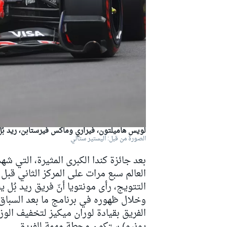
دبليو آر سي
لويس هاميلتون، فيراري وماكس فيرستابن، ريد بُل
الصورة من قبل: أليستير ستالي
بعد جائزة كندا الكبرى المثيرة، التي
العالم سبع مرات على المركز الثاني قبل
التتويج، رأى مونتويا أنّ فريق ريد بُل 
يونيو) ستكون محطة مهمة للفريق.