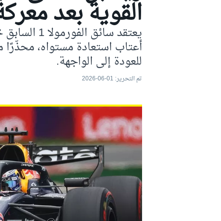
القوية بعد معركة
موتو جي بي
يعتقد سائق ال
أعتاب استعادة مستواه، محذّرًا م
للعودة إلى الواجهة.
تم التحرير:
01-06-2026
فورمولا إي