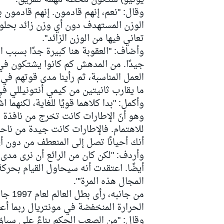
وقال: "نعم، إنهم قادمون. إنهم قادمون با
الوزن المستهدف دون أي وزن زائد بحلول
تعاني فيها من الوزن الزائد".
وأضاف: "العقوبة هنا كبيرة جدًا بسبب ا
سباقات التحمّل
جيدًا. من المدهش كم كانوا يشتكون في
العمل المناسبة، ثم رأينا مدى قوتهم في
ما يقارب ثانيتين من كيمي أنتونيللي ف
وأكمل: "بدا كلاهما قويًا للغاية، لكنهما 
وهو أنّ الإطارات كانت تخرج من نافذة ال
للاهتمام. فالإطارات كانت جيدة من ناحي
أنك أحيانًا تصل إلى المنعطف من دون 
وأردف: "لكن كان من الرائع أن نرى مدى
أيضًا. اعتقدت أنه سيحاول القيام بحرك
المجال هذه المرة'".
من جا
الحرارة المنخفضة في مونتريال ربما أ
وقال: "من الصعب الحكم بناءً على سباق ا