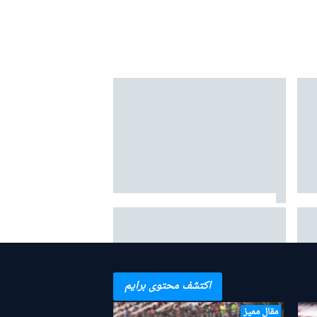
ارقة
مرسيدس: "من المبكر جدًا" منح
الأفضلية لأنتونيللي في صراع لقب 2026
اكتشف محتوى برايم
مقال مميز