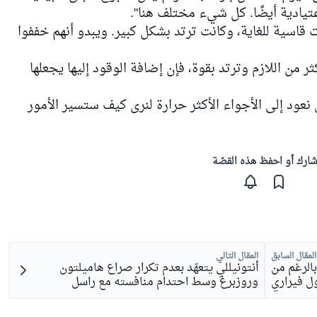
عتيادية أيضًا. كل شيء مختلف هنا".
ت قاسية للغاية، وكانت ترتد بشكل كبير. ويبدو أنهم خففوا
 من اللازم وترتد بقوة، فإن إضافة الوقود إليها يجعلها
 نعود إلى الأجواء الأكثر حرارة لنرى كيف ستسير الأمور
ارك أو احفظ هذه القصّة
المقال السابق
المقال التالي
بالرغم من
أنتونيللي يتعهّد بعدم تكرار صراع هاميلتون
ل فيراري
وروزبرغ وسط احتدام منافسته مع راسل