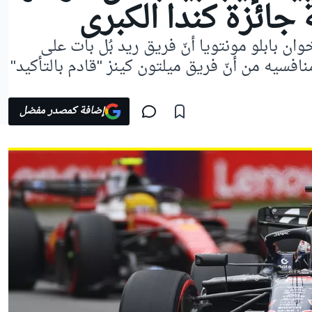
 جائزة كندا الكبرى
فورمولا 1 السابق خوان بابلو مونتويا أنّ فريق ريد بُل بات على
نافسيه من أنّ فريق ميلتون كينز "قادم بالتأكيد"
إضافة كمصدر مفضل