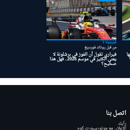
فورمولا 1
من قبل رونالد فوردينغ
ا
فيراري تقول أن الفوز في برشلونة لا
يعني الكثير في موسم 2026.. فهل هذا
صحيح؟
اتصل بنا
رأيك
الإعلان مع موتورسبورت.كوم