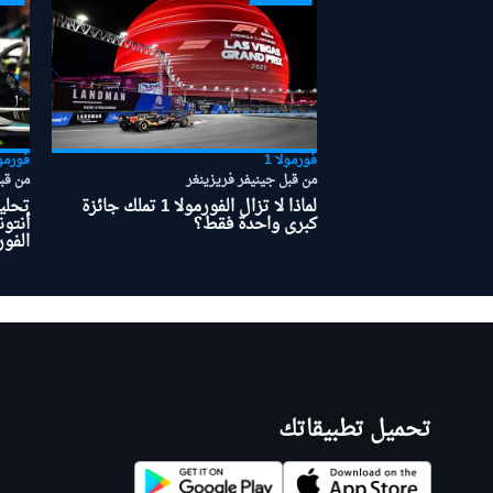
بطولات أخرى
فورمولا 1
فورمول
من قبل جينيفر فريزينغر
من قب
لماذا لا تزال الفورمولا 1 تملك جائزة
تحلي
كبرى واحدة فقط؟
أنتون
الفورم
تحميل تطبيقاتك