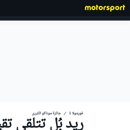
فورمولا 1
فورمولا 1
جائزة موناكو الكبرى
ريد بُل تتلقى تقي