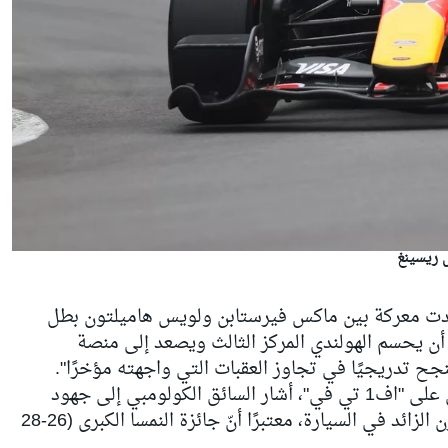
 ريسينغ
 شهدت معركة بين ماكس فيرستابن ولويس هاميلتون بطل
 أن يحسم الهولندي المركز الثالث ويصعد إلى منصة
ينجح تدريجيًا في تجاوز العقبات التي واجهته مؤخرًا".
وخلال ظهوره في برنامج ما بعد السباق على "اف1 تي في"، أشار السائق الكولومبي إلى جهود
الفريق بقيادة لوران ميكيز لتخفيف الوزن الزائد في السيارة، معتبرًا أنّ جائزة النمسا الكبرى (26-28