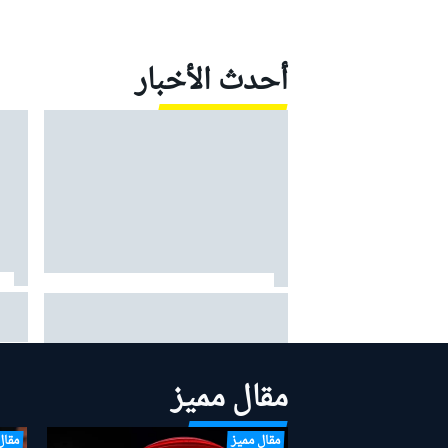
أحدث الأخبار
ماركي
كولتارد: حظ راسل السيئ في موسم
لكنّه
2026 يتجاوز حتى قصة فيلم "روكي"
مقال مميز
مقال مميز
مقال