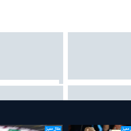
ز: "الفوز بلقب آخر لن يغيّر حياتي..
ألونسو يقود سيارته لامبورغيني الخ
 كذلك للآخرين"
البالغة قيمتها 5.9 مليون دولار في
شوارع موناكو
 مميز
مقال مميز