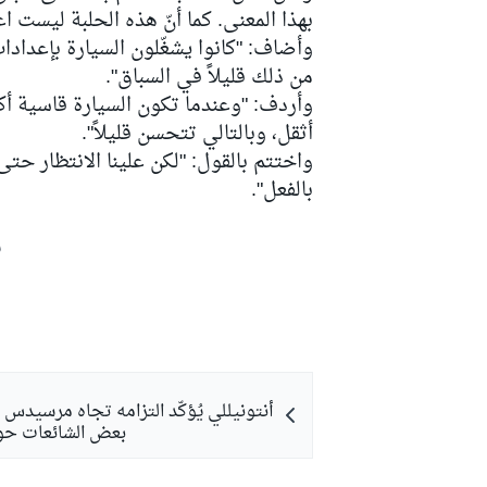
بهذا المعنى. كما أنّ هذه الحلبة ليست ا
وأضاف: "كانوا يشغّلون السيارة بإعدادا
من ذلك قليلاً في السباق".
وأردف: "وعندما تكون السيارة قاسية أكثر
أثقل، وبالتالي تتحسن قليلاً".
واختتم بالقول: "لكن علينا الانتظار حتى
بالفعل".
ش
رالي
أنتونيللي يُؤكّد التزامه تجاه مرسيدس 
بعض الشائعات حو