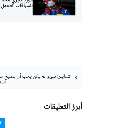
فورد تجري محادثا
للسباقات التحمل
ش
شتاينر: نيوي لم يكن يجب أن يصبح مدي
أست
أبرز التعليقات
أ