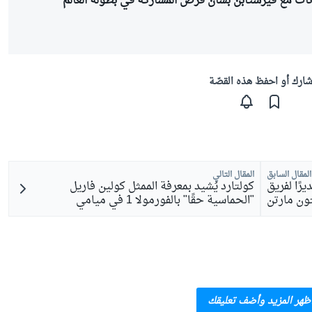
ت مع فيرستابن بشأن فرص المشاركة في بطولة العالم
ارك أو احفظ هذه القصّة
المقال السابق
المقال التالي
رًا لفريق
كولتارد يُشيد بمعرفة الممثل كولين فاريل
ون مارتن
"الحماسية حقًا" بالفورمولا 1 في ميامي
ظهر المزيد وأضف تعليقك