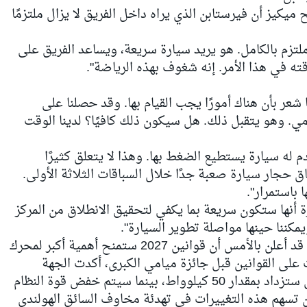
كيز أن فيرستابن الذي يراه داخل الفريق لا يزال ملتزمًا
تزم بالكامل. هو يريد سيارة سريعة، ويساعد الفريق على
ه في هذا الأمر. إنه شغوف بهذه الرياضة".
عر بأن هناك أمورًا يجب القيام بها. وقد حصلنا على
مي. وهو يتقبل ذلك. هل سيكون ذلك كافيًا؟ لدينا الوقت
م له سيارة يستطيع الضغط بها. وهذا لا يتعلق كثيرًا
حاق حجار سيارة صعبة جدًا خلال السباقات الثلاثة الأولى.
 باستمرار".
ة أنها ستكون سريعة بما يكفي لتحقيق الانطلاق من المركز
يمكننا حينها مواصلة تطوير السيارة".
هذا وكان الاتحاد الدولي للسيارات "فيا" قد أعلن بالأمس أن قوانين 2027 ستمنح أهمية أكبر لمحرك
 على القوانين قبل جائزة ميامي الكبرى، أكدت الجهة
المنظمة أن قوة محرك الاحتراق الداخلي ستزداد بمقدار 50 كيلوواط، بينما سيتم خفض قوة النظام
أن تسهم هذه التغييرات في تهدئة مخاوف السائق الهولندي