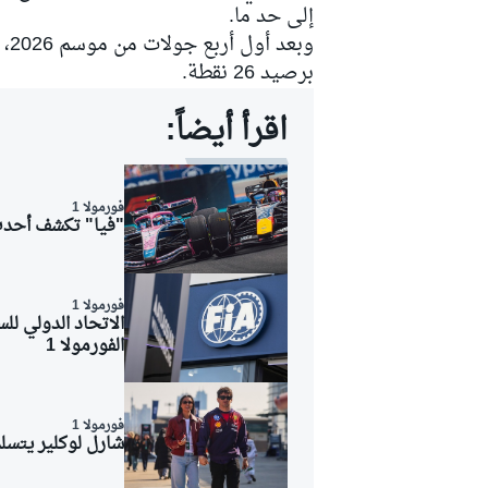
إلى حد ما.
وب
برصيد 26 نقطة.
اقرأ أيضاً:
فورمولا 1
"فيا" تكشف أحدث التع
فورمولا 1
الاتحاد الدولي لل
الفورمولا 1
رالي
فورمولا 1
شارل لوكلير يتسلم يخته