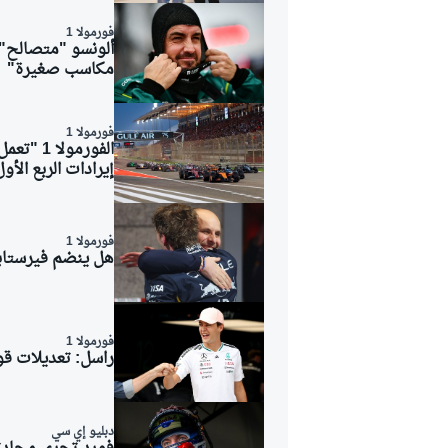
فورمولا 1
ألونسو "متصالح" 
مكاسب صغيرة"
فورمولا 1
الفورمو
إيرادات الربع الأول
فورمولا 1
هل ينضم فيرستابن
فورمولا 1
راسل: تعديلات ق
دبليو إي سي