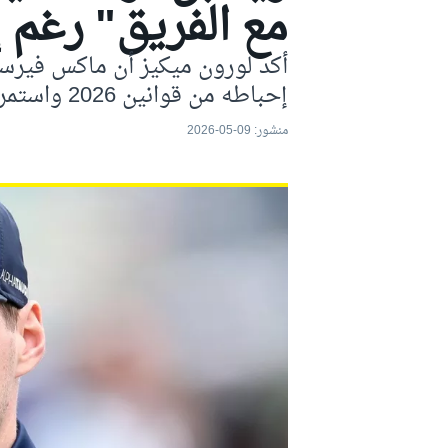
مع الفريق" رغم إح
موتو جي بي
أكد لورون ميكيز أن ماكس فيرستاب
إحباطه من قوانين 2026 واستمرار التكهنات بشأن مستقبله.
منشور:
09-05-2026
فورمولا إي