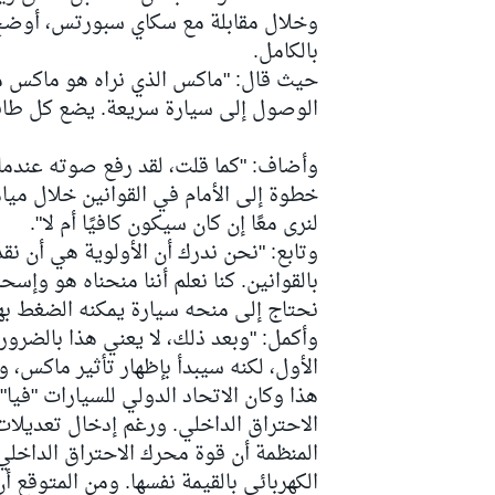
وخلال مقابلة مع سكاي سبورتس، أوضح مي
بالكامل.
حيث قال: "ماكس الذي نراه هو ماكس مل
الوصول إلى سيارة سريعة. يضع كل طاقت
سباقات التحمّل
وأضاف: "كما قلت، لقد رفع صوته عندما ش
خطوة إلى الأمام في القوانين خلال ميا
لنرى معًا إن كان سيكون كافيًا أم لا".
وتابع: "نحن ندرك أن الأولوية هي أن نقد
بالقوانين. كنا نعلم أننا منحناه هو وإس
نحتاج إلى منحه سيارة يمكنه الضغط بها
وأكمل: "وبعد ذلك، لا يعني هذا بالضرور
الأول، لكنه سيبدأ بإظهار تأثير ماكس، و
الاحتراق الداخلي. ورغم إدخال تعديلات
الكهربائي بالقيمة نفسها. ومن المتوقع 