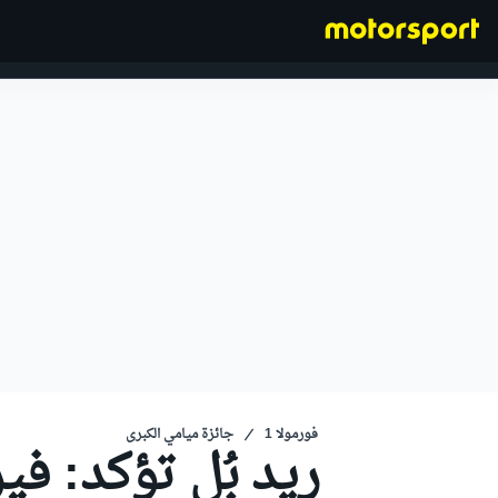
فورمولا 1
فورمولا 1
جائزة ميامي الكبرى
ريد بُل تؤكد: في