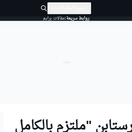
جميع البطولات
روابط سريعة:
مقالات برايم
رستابن "ملتزم بالكامل