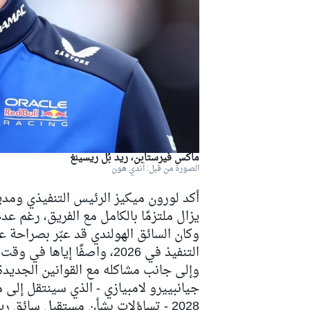
دبليو آر سي
ماكس فيرستابن، ريد بُل ريسينغ
الصورة من قبل: أندي هون
أكد لورون ميكيز الرئيس التنفيذي ومدير
يزال ملتزمًا بالكامل مع الفريق، رغم ع
وكان السائق الهولندي قد عبّر بصراحة 
التنفيذ في 2026، واصفًا إياها في وقت سابق من الموسم بأنها "فورمولا إي على منشطات".
وإلى جانب مشاكله مع القوانين الجديدة
جيانبييرو لامبيازي - الذي سينتقل إلى
2028 - تساؤلات بشأن مستقبل سائق ريد بُل.