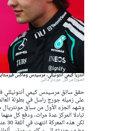
دبليو آر سي
أندريا كيمي أنتونيللي، مرسيدس وماكس فيرستابن،
الصورة من قبل: جوردان ماكين
حقق سائق مرسيدس كيمي أنتونيللي فوزه 
على زميله جورج راسل في بطولة العالم إلى 43 
وشهد الجزء الأول من سباق مونتريـال
تبادلا المركز عدة مرات، ودفع كل منهما
لكن هذه المعركة انتهت في اللفة 30 عندما انسحب راسل بسبب عطل في وحدة الطاقة.
وضمن حديثه إلى سكاي سبورتس ألمانيا، 