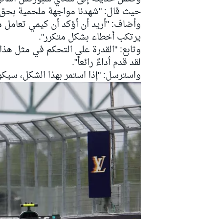
حيث قال: "شهدنا مواجهة ملحمية بحق"
وأضاف: "أريد أن أؤكد أن كيمي تعامل 
يرتكب أخطاء بشكل متكرر".
وتابع: "القدرة على التحكم في مثل هذا 
سباقات التحمّل
لقد قدم أداءً رائعاً".
واسترسل: "إذا استمر بهذا الشكل، سيكو