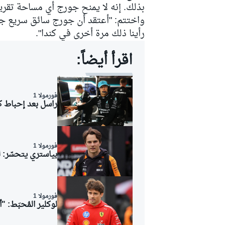
بذلك. إنه لا يمنح جورج أي مساحة تقريب
واختتم: "أعتقد أن جورج سائق سريع جداً
رأينا ذلك مرة أخرى في كندا".
اقرأ أيضاً:
فورمولا 1
راسل بعد إحباط كن
فورمولا 1
بياستري يتحسّر: ل
فورمولا 1
لوكلير المُحبَط: 