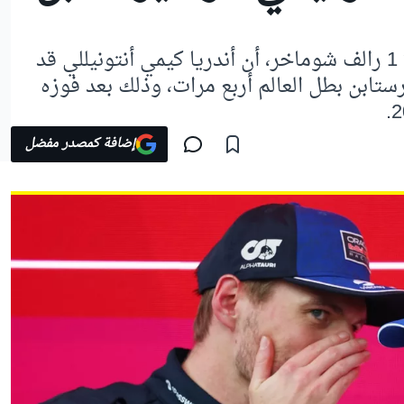
يرى السائق السابق في الفورمولا 1 رالف شوماخر، أن أندريا كيمي أنتونيللي قد
يرستابن بطل العالم أربع مرات، وذلك بعد فوزه
إضافة كمصدر مفضل