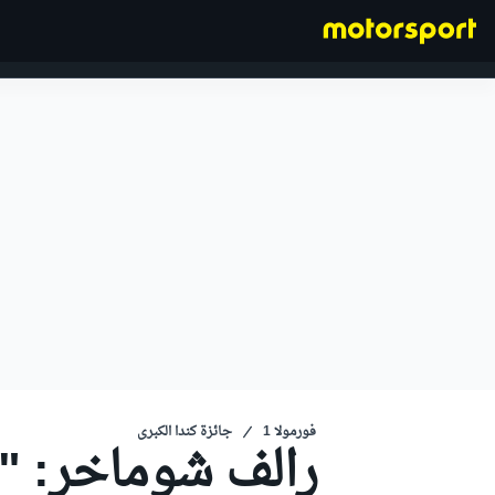
فورمولا 1
فورمولا 1
جائزة كندا الكبرى
رالف شوماخر: "أ