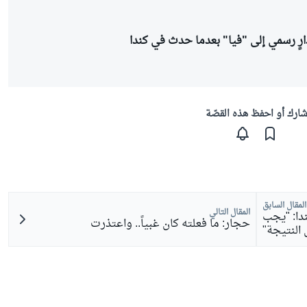
ارٍ رسمي إلى "فيا" بعدما حدث في كندا
ارك أو احفظ هذه القصّة
المقال السابق
المقال التالي
ندا: "يجب
حجار: ما فعلته كان غبياً.. واعتذرت
النتيجة"