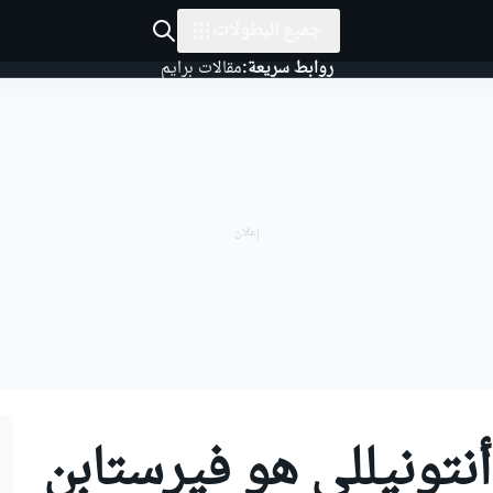
جميع البطولات
روابط سريعة:
مقالات برايم
نتونيللي هو فيرستابن