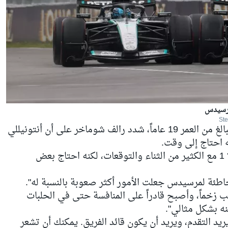
مرسيدس
وضمن تقييمه لتطور السائق الإيطالي البالغ من العمر 19 عاماً، شدد رالف شوماخر على أن أنتونيللي
حيث قال: "جاء أنتونيللي إلى الفورمولا 1 مع الكثير من الثناء والتوقعات، لكنه احتاج بعض
خاطئة لمرسيدس جعلت الأمور أكثر صعوبة بالنسبة له".
ب زخماً، وأصبح قادراً على المنافسة حتى في الحلبات
ه بشكل مثالي".
 يريد التقدم، ويريد أن يكون قائد الفريق. يمكنك أن تشعر