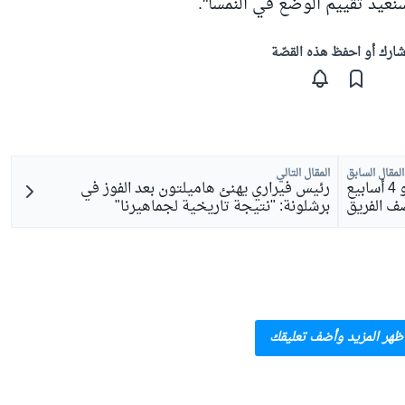
سنعيد تقييم الوضع في النمسا".
ارك أو احفظ هذه القصّة
المقال السابق
المقال التالي
فاسور بعد الفوز في برشلونة: قبل 3 أو 4 أسابيع
رئيس فيراري يهنئ هاميلتون بعد الفوز في
صف الفريق
برشلونة: "نتيجة تاريخية لجماهيرنا"
ظهر المزيد وأضف تعليقك