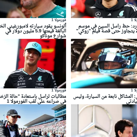
 1
فورمولا 1
ارد: حظ راسل السيئ في موسم
ألونسو يقود سيارته لامبورغيني الخ
كي"
البالغة قيمتها 5.9 مليون دولار في
شوارع موناكو
 1
فورمولا 1
 المشاكل نابعة من السيارة، وليس
مطالبات لراسل باستعادة "حالة الزخ
يادتي
في صراعه على لقب الفورمولا 1