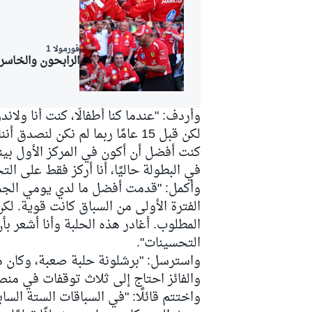
فورمولا 1
الرابحون والخاسرون من 
وأردف: "عندما كنا أطفالًا، كنت أنا ولا
لكن قبل 15 عامًا ربما لم نكن ل
كنت أفضل أن أكون في المركز الأول بيننا
في البطولة حاليًا، أنا أركز فقط على ال
وأكمل: "قدمت أفضل ما لدي يومي الجمعة
الفترة الأولى من السباق كانت قوية. لك
المطلوب. أغادر هذه الحلبة وأنا أشعر بأ
التحسينات".
واسترسل: "برشلونة حلبة صعبة، وكان هذا
رالي
والفائز احتاج إلى ثلاث توقفات في منصة
واختتم قائلًا: "في السباقات الستة الس