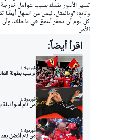
تسير الأمور ضدك بسبب عوامل خارجة ع
وتابع: "وبالمثل، ليس من السهل أيضًا ت
كل يوم أن تحفر أعمق في داخلك، وأن ت
الأمر".
سباقات التحمّل
اقرأ أيضاً:
فورمولا 1
ترتيب بطولة العالم للفورمولا 1 بعد ج
فورمولا 1
من نام أسوأ ليلة 
فورمولا 1
من نام أفضل بعد 