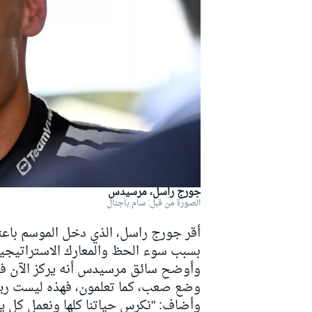
دبليو آر سي
جورج راسل، مرسيدس
الصورة من قبل: سام باجنال
أقر جورج راسل، الذي دخل الموسم باعتبا
بسبب سوء الحظ والمعارك الاستراتيجية،
وأوضح سائق مرسيدس أنه يركز الآن فقط ع
وضع صعب، كما تعلمون، فهذه ليست ريا
وأضاف: "نكرس حياتنا كلها ونعمل كل ي