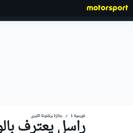
فورمولا 1
فورمولا 1
جائزة برشلونة الكبرى
راسل يعترف بالو