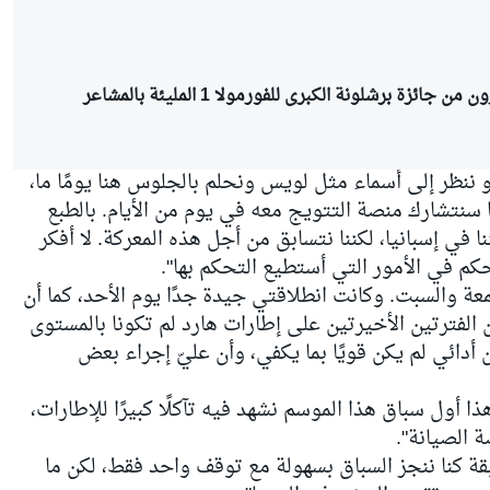
جائزة برشلونة الكبرى للفورمولا 1 المليئة بالمشاعر
ندو ننظر إلى أسماء مثل لويس ونحلم بالجلوس هنا يومًا ما،
نصدق أننا سنتشارك منصة التتويج معه في يوم من الأيام. بالطبع
 في إسبانيا، لكننا نتسابق من أجل هذه المعركة. لا أفكر
تحكم في الأمور التي أستطيع التحكم بها".
 والسبت. وكانت انطلاقتي جيدة جدًا يوم الأحد، كما أن
ن الفترتين الأخيرتين على إطارات هارد لم تكونا بالمستوى
ن أدائي لم يكن قويًا بما يكفي، وأن عليّ إجراء بعض
 أول سباق هذا الموسم نشهد فيه تآكلًا كبيرًا للإطارات،
 الصيانة".
ابقة كنا ننجز السباق بسهولة مع توقف واحد فقط، لكن ما