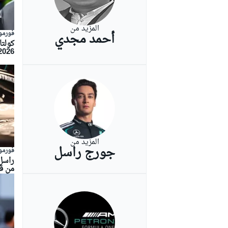
المزيد من
فورمولا
أحمد مجدي
كولت
بطولات أخرى
2026 يتجاوز حتى قصة فيلم "رو
المزيد من
جورج راسل
فورمولا
راسل:
من ق