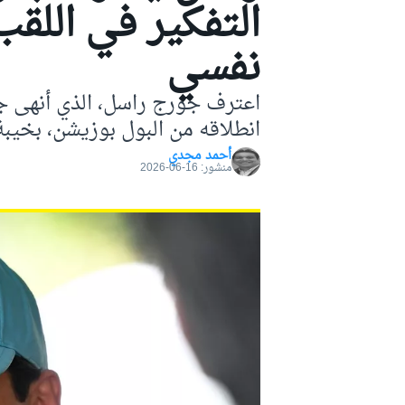
التفكير في اللقب 
موتو جي بي
نفسي
اعترف جورج راسل، الذي أنهى جائ
انطلاقه من البول بوزيشن، بخيبة
أحمد مجدي
منشور:
16-06-2026
فورمولا إي