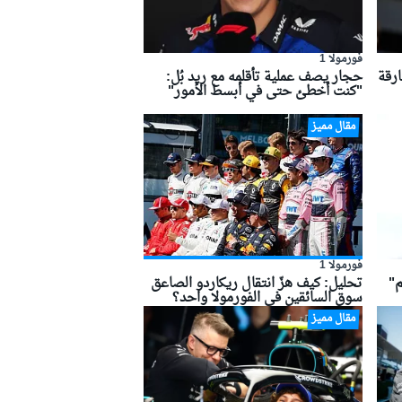
فورمولا 1
ارقة
حجار يصف عملية تأقلمه مع ريد بُل:
"كنت أخطئ حتى في أبسط الأمور"
مقال مميز
فورمولا 1
م"
تحليل: كيف هزّ انتقال ريكاردو الصاعق
سوق السائقين في الفورمولا واحد؟
مقال مميز