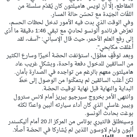
المقاطع، إلّا أنّ لويس هاميلتون كان يُقدّم سلسلة من
اللفّات الجيّدة مع تحسّن حالة المسار.
وفي الوقت الذي بدت فيه الأمور تدخل لحظات الحسم،
تعرّض فرناندو ألونسو لحادثٍ مع تبقي 1:46 دقيقة ما أدّى
إلى رفع العلم الأحمر، حيث قال الإسباني: "آسف، لقد
أغلقت مكابحي".
وبعد توقّفٍ مطوّل، استؤنفت الحصّة أخيرًا وسارع الكثير
من السائقين للدخول دفعة واحدة، وبشكلٍ غريب عاد
هاميلتون معهم بالرغم من تواجده في الصدارة بأمان.
لكنّ أغلب السائقين لم يتمكّنوا من الوصول إلى خطّ
البداية والنهاية قبل نهاية توقيت الحصّة.
وانتهى الأمر بخروج سيرجيو بيريز أمام لانس سترول
وبيير غاسلي الذي كان أداء سيارته ألبين واعدًا لكنّه
بوغت بحادث ألونسو.
وسينطلق فالتيري بوتاس من المركز الـ 20 أمام أليكسندر
ألبون وليام لاوسون اللذين لم يُشاركا في الحصّة أصلًا.