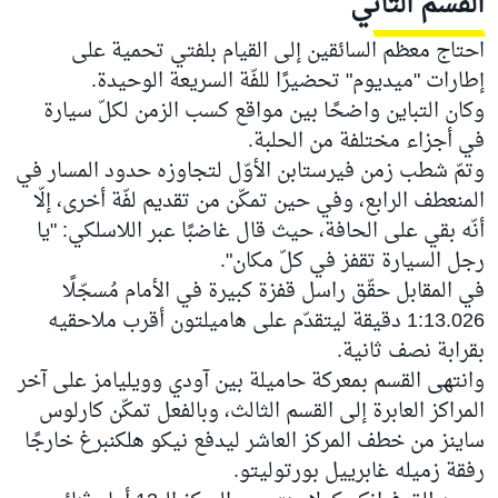
القسم الثاني
احتاج معظم السائقين إلى القيام بلفتي تحمية على
إطارات "ميديوم" تحضيرًا للفّة السريعة الوحيدة.
وكان التباين واضحًا بين مواقع كسب الزمن لكلّ سيارة
في أجزاء مختلفة من الحلبة.
وتمّ شطب زمن فيرستابن الأوّل لتجاوزه حدود المسار في
المنعطف الرابع، وفي حين تمكّن من تقديم لفّة أخرى، إلّا
أنّه بقي على الحافة، حيث قال غاضبًا عبر اللاسلكي: "يا
رجل السيارة تقفز في كلّ مكان".
في المقابل حقّق راسل قفزة كبيرة في الأمام مُسجّلًا
1:13.026 دقيقة ليتقدّم على هاميلتون أقرب ملاحقيه
بقرابة نصف ثانية.
وانتهى القسم بمعركة حاميلة بين آودي وويليامز على آخر
المراكز العابرة إلى القسم الثالث، وبالفعل تمكّن كارلوس
ساينز من خطف المركز العاشر ليدفع نيكو هلكنبرغ خارجًا
رفقة زميله غابرييل بورتوليتو.