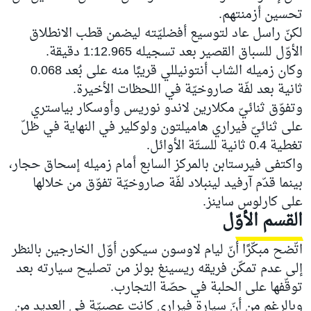
تحسين أزمنتهم.
لكنّ راسل عاد لتوسيع أفضليّته ليضمن قطب الانطلاق
الأوّل للسباق القصير بعد تسجيله 1:12.965 دقيقة.
وكان زميله الشاب أنتونيللي قريبًا منه على بُعد 0.068
ثانية بعد لفّة صاروخيّة في اللحظات الأخيرة.
وتفوّق ثنائيّ مكلارين لاندو نوريس وأوسكار بياستري
على ثنائيّ فيراري هاميلتون ولوكلير في النهاية في ظلّ
تغطية 0.4 ثانية للستّة الأوائل.
واكتفى فيرستابن بالمركز السابع أمام زميله إسحاق حجار،
بينما قدّم آرفيد لينبلاد لفّة صاروخيّة تفوّق من خلالها
على كارلوس ساينز.
القسم الأوّل
اتّضح مبكّرًا أنّ ليام لاوسون سيكون أوّل الخارجين بالنظر
إلى عدم تمكّن فريقه ريسينغ بولز من تصليح سيارته بعد
توقّفها على الحلبة في حصّة التجارب.
وبالرغم من أنّ سيارة فيراري كانت عصبيّة في العديد من