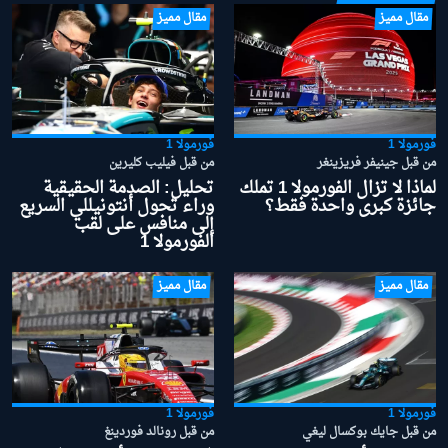
مقال مميز
مقال مميز
فورمولا 1
فورمولا 1
من قبل جينيفر فريزينغر
من قبل فيليب كليرين
لماذا لا تزال الفورمولا 1 تملك
تحليل: الصدمة الحقيقية
جائزة كبرى واحدة فقط؟
وراء تحول أنتونيللي السريع
إلى منافس على لقب
الفورمولا 1
مقال مميز
مقال مميز
فورمولا 1
فورمولا 1
من قبل جايك بوكسال ليغي
من قبل رونالد فوردينغ