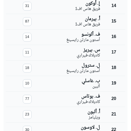
إ. أوكون
14
31
فريق هاس اف1
أ. بيرمان
15
87
فريق هاس اف1
ف. ألونسو
16
14
أستون مارتن رايسينغ
س. بيريز
17
11
كاديلاك-فيراري
ل. سترول
18
18
أستون مارتن رايسينغ
ب. غاسلي
19
10
ألبين
ف. بوتاس
20
77
كاديلاك-فيراري
أ. ألبون
21
23
ويليامز
ل. لاوسون
22
30