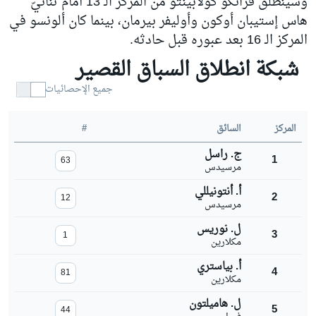
وسينطلق فرانكو كولابينتو من المركز الـ 13 أمام ثنائيّ
هاس إستيبان أوكون وأوليفر بيرمان، بينما كان ألونسو في
المركز الـ 16 بعد عبوره قبل حادثه.
شبكة انطلاق السباق القصير
جميع الإحصائيات
المركز
السائق
#
ج. راسل
1
63
مرسيدس
أ. أنتونيللي
2
12
مرسيدس
ل. نوريس
3
1
مكلارين
أ. بياستري
4
81
مكلارين
ل. هاميلتون
5
44