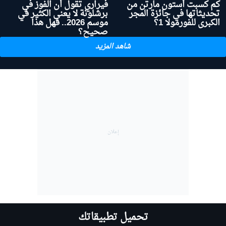
كم كسبت أستون مارتن من
فيراري تقول أن الفوز في
تحديثاتها في جائزة المجر
برشلونة لا يعني الكثير في
الكبرى للفورمولا 1؟
موسم 2026.. فهل هذا
صحيح؟
شاهد المزيد
تحميل تطبيقاتك