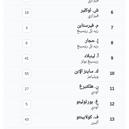
فيراري
ش. لوكلير
6
16
فيراري
م. فيرستابن
7
3
ريد بُل ريسينغ
إ. حجار
8
6
ريد بُل ريسينغ
آ. لينبلاد
9
41
ريسينغ بولز
ك. ساينز الإبن
10
55
ويليامز
ن. هلكنبرغ
11
27
آودي
غ. بورتوليتو
12
5
آودي
ف. كولابينتو
13
43
ألبين