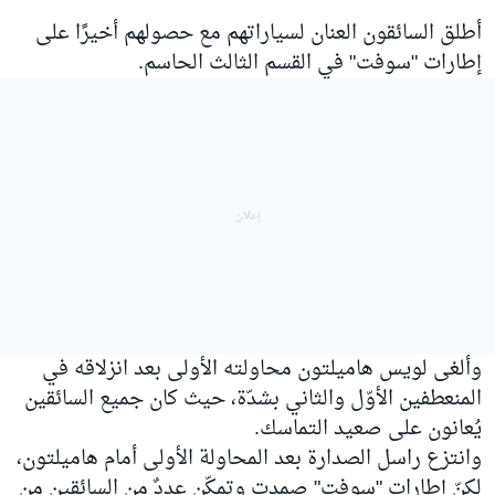
أطلق السائقون العنان لسياراتهم مع حصولهم أخيرًا على
إطارات "سوفت" في القسم الثالث الحاسم.
وألغى لويس هاميلتون محاولته الأولى بعد انزلاقه في
المنعطفين الأوّل والثاني بشدّة، حيث كان جميع السائقين
يُعانون على صعيد التماسك.
وانتزع راسل الصدارة بعد المحاولة الأولى أمام هاميلتون،
لكنّ إطارات "سوفت" صمدت وتمكّن عددٌ من السائقين من