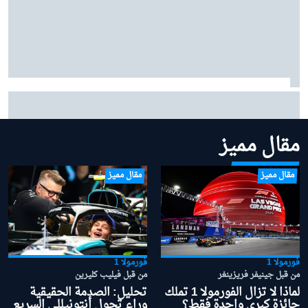
بينوتو يردّ على شائعات ساينز وبياسـتري: "نحن سعداء
بتشكيلتنا الحالية"
مقال مميز
مقال مميز
مقال مميز
فورمولا 1
فورمولا 1
من قبل جينيفر فريزينغر
من قبل فيليب كليرين
لماذا لا تزال الفورمولا 1 تملك
تحليل: الصدمة الحقيقية
جائزة كبرى واحدة فقط؟
وراء تحول أنتونيللي السريع