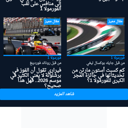
إلى منافس على لقب
الفورمولا 1
مقال مميز
مقال مميز
فورمولا 1
فورمولا 1
من قبل جايك بوكسال ليغي
من قبل رونالد فوردينغ
كم كسبت أستون مارتن من
فيراري تقول أن الفوز في
تحديثاتها في جائزة المجر
برشلونة لا يعني الكثير في
الكبرى للفورمولا 1؟
موسم 2026.. فهل هذا
صحيح؟
شاهد المزيد