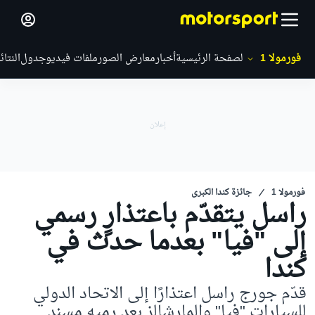
فورمولا 1
الصفحة الرئيسية
أخبار
معارض الصور
ملفات فيديو
جدول
النتائ
فورمولا 1
جائزة كندا الكبرى
راسل يتقدّم باعتذارٍ رسمي
إلى "فيا" بعدما حدث في
كندا
قدّم جورج راسل اعتذارًا إلى الاتحاد الدولي
للسيارات "فيا" والمارشالز بعد رميه مسند