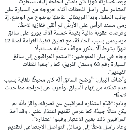
وبعد خسارته فوزًا كان بأمسّ الحاجة إليه، سيطرت
المشاعر على راسل للحظات أثناء خروجه من السيارة على
جانب الحلبة. وبدا البريطاني غاضبًا بوضوح من الوضع، إذ
رمى مسند الرأس على الأرض ثم ألقى قفازيه لاحقًا.
وفرضت عقوبة مالية بقيمة خمسة آلاف يورو على سائق
مرسيدس بسبب الحادثة، مع تعليق تنفيذ الغرامة لمدة 12
شهرًا بشرط ألّا يتكرر موقفٌ مشابه مستقبلًا.
وجاء في بيان المفوضين: "استمع المراقبون إلى سائق
السيارة رقم 63 وممثل الفريق، كما راجعوا لقطات
الفيديو".
وأضاف البيان: "أوضح السائق أنّه كان محبطًا للغاية بسبب
عدم تمكنه من إنهاء السباق، وأعرب عن إحراجه مما حدث
لاحقًا".
وتابع: "قدّم اعتذاره للمراقبين عن تصرفه، وأقرّ بأنّه لم
يكن مثالًا جيدًا، كما عرض تقديم اعتذار علني. وقد أخذ
المراقبون ذلك بعين الاعتبار وقبلوا اعتذاره".
وعاد راسل لاحقًا إلى وسائل التواصل الاجتماعي لتقديم