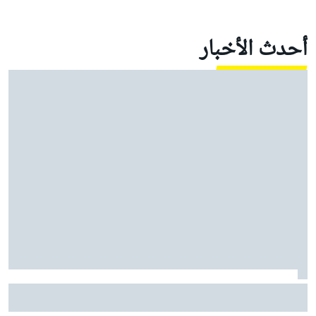
أحدث الأخبار
موتو جي بي: مارتين يقود أبريليا إلى ثلاثية في السباق
القصير مع معاناة ماركيز