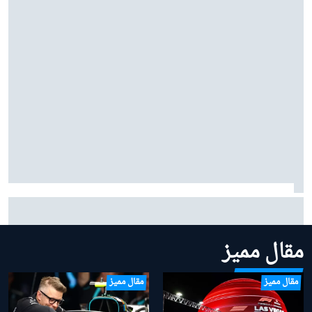
توست: القوانين الجديدة ألغت أفضلية سائقين مثل فيرستابن
مقال مميز
مقال مميز
مقال مميز