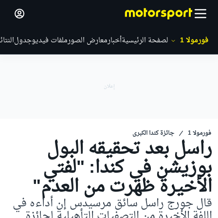
فورمولا 1
الصفحة الرئيسية
أخبار
معارض الصور
ملفات فيديو
جدول
النتائ
فورمولا 1
جائزة كندا الكبرى
راسل بعد تحقيقه البول
بوزيشن في كندا: "لفتي
الأخيرة ظهرت من العدم"
قال جورج راسل سائق مرسيدس إن أداءه في
اللفة الأخيرة من التصفيات التأهيلية لجائزة