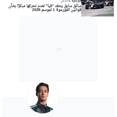
فورمولا 1
23 س
سائق سابق ينتقد "فيا" لعدم تحركها مبكرًا بشأن
قوانين الفورمولا 1 لموسم 2026