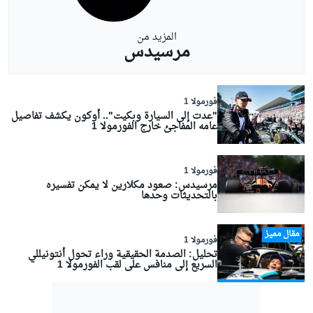
المزيد من
مرسيدس
فورمولا 1
"عدت إلى السيارة وبكيت".. أوكون يكشف تفاصيل
عامه المفاجئ خارج الفورمولا 1
فورمولا 1
مرسيدس: صعود مكلارين لا يمكن تفسيره
بالتحديثات وحدها
مقال مميز
فورمولا 1
تحليل: الصدمة الحقيقية وراء تحول أنتونيللي
السريع إلى منافس على لقب الفورمولا 1