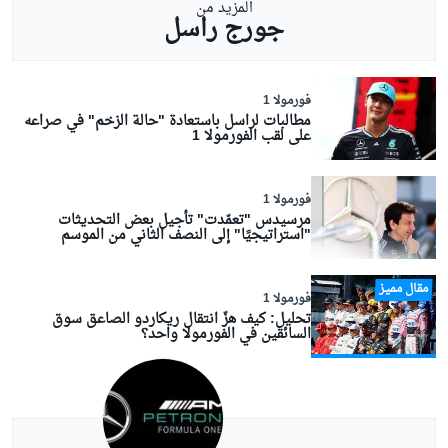
المزيد من
جورج راسل
فورمولا 1
مطالبات لراسل باستعادة "حالة الزخم" في صراعه
على لقب الفورمولا 1
فورمولا 1
مرسيدس "تعمّدت" تأجيل بعض التحديثات
"استراتيجيًا" إلى النصف الثاني من الموسم
مقال مميز
فورمولا 1
تحليل: كيف هزّ انتقال ريكاردو الصاعق سوق
السائقين في الفورمولا واحد؟