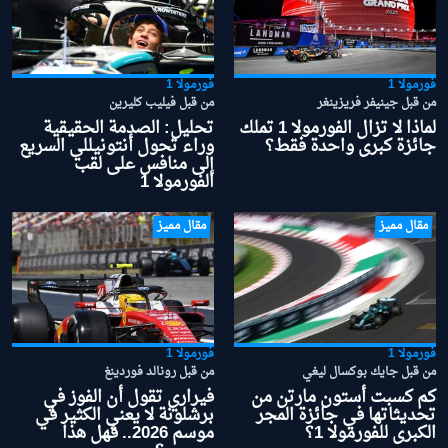
فورمولا 1
فورمولا 1
من قبل جينيفر فريزينغر
من قبل فيليب كليرين
لماذا لا تزال الفورمولا 1 تملك
تحليل: الصدمة الحقيقية
جائزة كبرى واحدة فقط؟
وراء تحول أنتونيللي السريع
إلى منافس على لقب
الفورمولا 1
مقال مميز
مقال مميز
فورمولا 1
فورمولا 1
من قبل جايك بوكسال ليغي
من قبل رونالد فوردينغ
كم كسبت أستون مارتن من
فيراري تقول أن الفوز في
تحديثاتها في جائزة المجر
برشلونة لا يعني الكثير في
الكبرى للفورمولا 1؟
موسم 2026.. فهل هذا