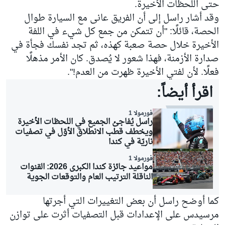
حتى اللحظات الأخيرة.
وقد أشار راسل إلى أن الفريق عانى مع السيارة طوال
الحصة، قائلًا: "أن تتمكن من جمع كل شيء في اللفة
الأخيرة خلال حصة صعبة كهذه، ثم تجد نفسك فجأة في
صدارة الأزمنة، فهذا شعور لا يُصدق. كان الأمر مذهلًا
فعلًا. لأن لفتي الأخيرة ظهرت من العدم!".
اقرأ أيضاً:
فورمولا 1
راسل يُفاجئ الجميع في اللحظات الأخيرة
ويخطف قطب الانطلاق الأوّل في تصفيات
ناريّة في كندا
فورمولا 1
مواعيد جائزة كندا الكبرى 2026: القنوات
الناقلة الترتيب العام والتوقعات الجوية
كما أوضح راسل أن بعض التغييرات التي أجرتها
مرسيدس على الإعدادات قبل التصفيات أثرت على توازن