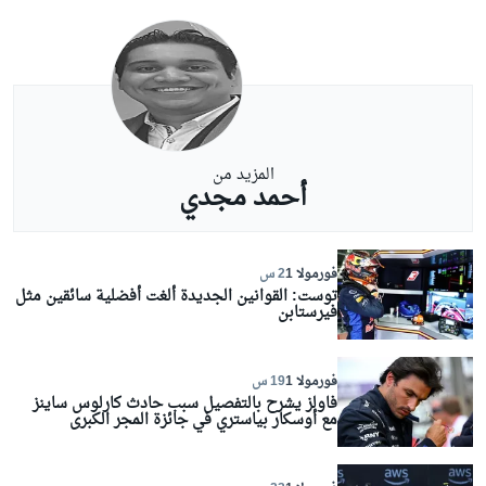
المزيد من
أحمد مجدي
فورمولا 1
2 س
توست: القوانين الجديدة ألغت أفضلية سائقين مثل
فيرستابن
فورمولا 1
19 س
فاولز يشرح بالتفصيل سبب حادث كارلوس ساينز
مع أوسكار بياستري في جائزة المجر الكبرى