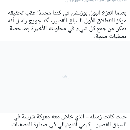
الصورة من قبل: مارك تومسون / صور جيتي
بعدما انتزع البول بوزيشن في كندا مجددًا عقب تحقيقه
مركز الانطلاق الأول للسباق القصير، أكد جورج راسل أنه
تمكن من جمع كل شيء في محاولته الأخيرة بعد حصة
تصفيات صعبة.
حيث كانت زميله – الذي خاض معه معركة شرسة في
السباق القصير – كيمي أنتونيللي في صدارة التصفيات