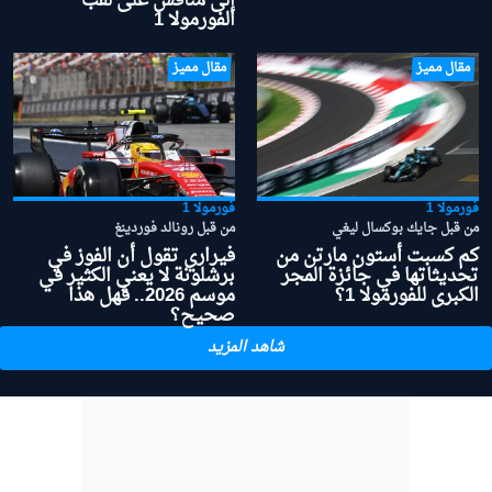
إلى منافس على لقب
الفورمولا 1
مقال مميز
مقال مميز
فورمولا 1
فورمولا 1
من قبل جايك بوكسال ليغي
من قبل رونالد فوردينغ
كم كسبت أستون مارتن من
فيراري تقول أن الفوز في
تحديثاتها في جائزة المجر
برشلونة لا يعني الكثير في
الكبرى للفورمولا 1؟
موسم 2026.. فهل هذا
صحيح؟
شاهد المزيد