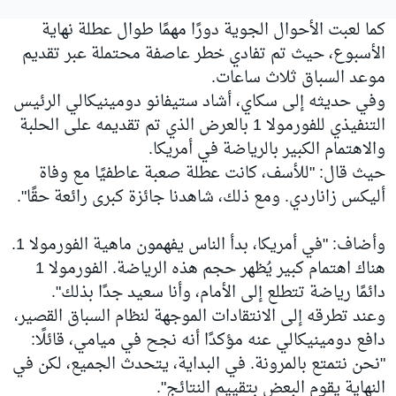
كما لعبت الأحوال الجوية دورًا مهمًا طوال عطلة نهاية
الأسبوع، حيث تم تفادي خطر عاصفة محتملة عبر تقديم
موعد السباق ثلاث ساعات.
وفي حديثه إلى سكاي، أشاد ستيفانو دومينيكالي الرئيس
التنفيذي للفورمولا 1 بالعرض الذي تم تقديمه على الحلبة
والاهتمام الكبير بالرياضة في أمريكا.
حيث قال: "للأسف، كانت عطلة صعبة عاطفيًا مع وفاة
أليكس زاناردي. ومع ذلك، شاهدنا جائزة كبرى رائعة حقًا".
وأضاف: "في أمريكا، بدأ الناس يفهمون ماهية الفورمولا 1.
هناك اهتمام كبير يُظهر حجم هذه الرياضة. الفورمولا 1
دائمًا رياضة تتطلع إلى الأمام، وأنا سعيد جدًا بذلك".
وعند تطرقه إلى الانتقادات الموجهة لنظام السباق القصير،
دافع دومينيكالي عنه مؤكدًا أنه نجح في ميامي، قائلًا:
"نحن نتمتع بالمرونة. في البداية، يتحدث الجميع، لكن في
النهاية يقوم البعض بتقييم النتائج".