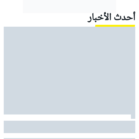
أحدث الأخبار
موتو جي بي: مارتين يقود أبريليا إلى ثلاثية في السباق
القصير مع معاناة ماركيز