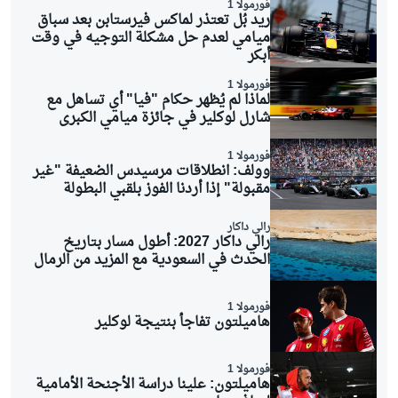
فورمولا 1
ريد بُل تعتذر لماكس فيرستابن بعد سباق
ميامي لعدم حل مشكلة التوجيه في وقت
أبكر
فورمولا 1
لماذا لم يُظهر حكام "فيا" أي تساهل مع
شارل لوكلير في جائزة ميامي الكبرى
فورمولا 1
وولف: انطلاقات مرسيدس الضعيفة "غير
مقبولة" إذا أردنا الفوز بلقبي البطولة
رالي داكار
رالي داكار 2027: أطول مسار بتاريخ
الحدث في السعودية مع المزيد من الرمال
فورمولا 1
هاميلتون تفاجأ بنتيجة لوكلير
فورمولا 1
هاميلتون: علينا دراسة الأجنحة الأمامية