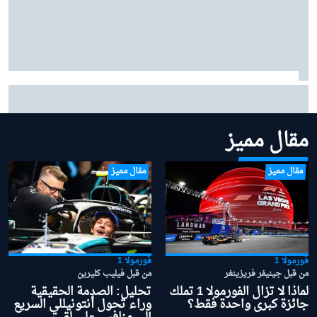
بينوتو يردّ على شائعات ساينز وبياسـتري: "نحن سعداء
بتشكيلتنا الحالية"
مقال مميز
مقال مميز
مقال مميز
فورمولا 1
فورمولا 1
من قبل جينيفر فريزينغر
من قبل فيليب كليرين
لماذا لا تزال الفورمولا 1 تملك
تحليل: الصدمة الحقيقية
جائزة كبرى واحدة فقط؟
وراء تحول أنتونيللي السريع