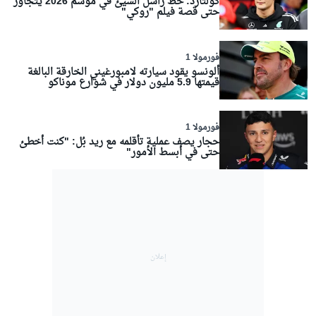
كولتارد: حظ راسل السيئ في موسم 2026 يتجاوز
حتى قصة فيلم "روكي"
فورمولا 1
ألونسو يقود سيارته لامبورغيني الخارقة البالغة
قيمتها 5.9 مليون دولار في شوارع موناكو
فورمولا 1
حجار يصف عملية تأقلمه مع ريد بُل: "كنت أخطئ
حتى في أبسط الأمور"