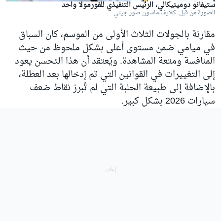
ستيفانو دومينيكالي، الرئيس التنفيذي للفورمولا واحد
الصورة من قبل: كلايف ماسون صور جيتي
مقارنة بالجولات الثلاث الأولى من الموسم، كان السباق
في ميامي ضمن مستوى أعلى بشكل ملحوظ من حيث
المنافسة ومتعة المشاهدة. ويُعتقد أن هذا التحسن يعود
إلى التغييرات في القوانين التي تم إدخالها بعد العطلة،
بالإضافة إلى طبيعة الحلبة التي لم تُبرز نقاط ضعف
سيارات 2026 بشكل كبير.