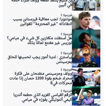
بن سليم ينتقد صفقة وولف لشراء حصة
في ألبين
فورمولا 1
مونتويا: تجب معاقبة فيرستابن بسبب
انتقاداته "غير المحترمة" للقوانين
فورمولا 1
هل استغلت مكلارين كل شيء في ميامي؟
نوريس غير مقتنع تمامًا بذلك
فورمولا 1
بياستري : لدينا أمور يجب تحسينها للحاق
بمرسيدس
فورمولا 1
وولف ومرسيدس منفتحان على فكرة
محرك ضخم بقوة 1200 حصان إذا عادت
محركات في8
فورمولا 1
الرقم القياسي الفريد الذي حطمه أندريا
كيمي أنتونيللي بفوزه في ميامي