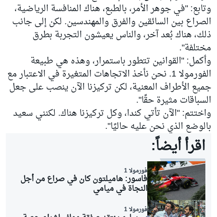
وتابع: "في جوهر الأمر، بالطبع، هناك المنافسة الرياضية،
الصراع بين السائقين والفرق والمهندسين. لكن إلى جانب
ذلك، هناك بُعد آخر، والناس يعيشون التجربة بطرق
مختلفة".
وأكمل: "القوانين تتطور باستمرار، وهذه هي طبيعة
الفورمولا 1. نحن نأخذ الاتجاهات المتغيرة في الاعتبار مع
جميع الأطراف المعنية، لكن تركيزنا الآن ينصب على جعل
السباقات مثيرة حقًا".
واختتم: "الآن تأتي كندا، وكل تركيزنا هناك. لكنني سعيد
بالوضع الذي نحن عليه حاليًا".
اقرأ أيضاً:
فورمولا 1
فاسور: هاميلتون كان في صراع من أجل
النجاة في ميامي
فورمولا 1