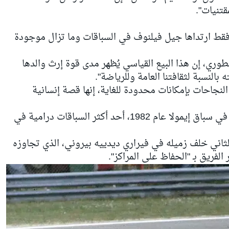
ط ارتداها جيل فيلنوف في السباقات وما تزال موجودة
طوري، إن هذا البيع القياسي يُظهر مدى قوة إرث والدها
لنسبة لثقافتنا العامة وللرياضة".
نجاحات بإمكانات محدودة للغاية، إنها قصة إنسانية
وقد استُخدمت الخوذة المعروضة للبيع في سباق إيمولا عام 1982، أحد أكثر السباقات درامية في
لثاني خلف زميله في
فيراري
ديدييه بيروني، الذي تجاوزه
الفريق بـ "الحفاظ على المراكز".