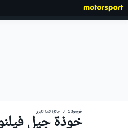
فورمولا 1
فورمولا 1
جائزة كندا الكبرى
خوذة جيل فيلنو