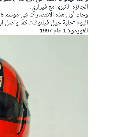
الجائزة الكبرى مع فيراري.
اليوم "حلبة جيل فيلنوف". كما واصل اب
للفورمولا 1 عام 1997.