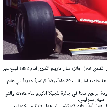
تم عرض الخوذة التي استخدمها السائق الكندي خلال جائزة سان مارينو الكبرى لعام 1982 للبيع عبر
وحققت الخوذة، التي بقيت ضمن مجموعة خاصة لما يقارب 30 عاماً، رقماً قياسياً جديداً في عالم
وكان الرقم القياسي السابق يعود إلى خوذة آيرتون سينا في جائزة بلجيكا الكبرى لعام 1992، والتي
ـ "هول أوف فايم كولكشن"، إن هذا الطراز من خوذات