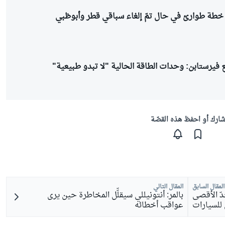
خطة طوارئ في حال تمّ إلغاء سباقي قطر وأبوظبي
 فيرستابن: وحدات الطاقة الحالية "لا تبدو طبيعية"
ارك أو احفظ هذه القصّة
المقال السابق
المقال التالي
دّ الأقصى
بالمر: أنتونيللي سيقلّّل المخاطرة حين يرى
 للسيارات
عواقب أخطائه