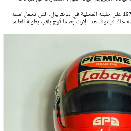
وجاء أول هذه الانتصارات في موسم 1978 على حلبته المحلية في مونتريـال، التي تحمل اسمه
نه
جاك فيلنوف
هذا الإرث بعدما تُوج بلقب بطولة العالم