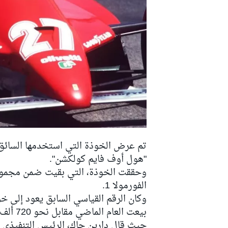
دبليو آر سي
"هول أوف فايم كولكشن".
الفورمولا 1.
بيعت العام الماضي مقابل نحو 720 ألف جنيه إسترليني.
حيث قال دارين جاك، الرئيس التنفيذي ل