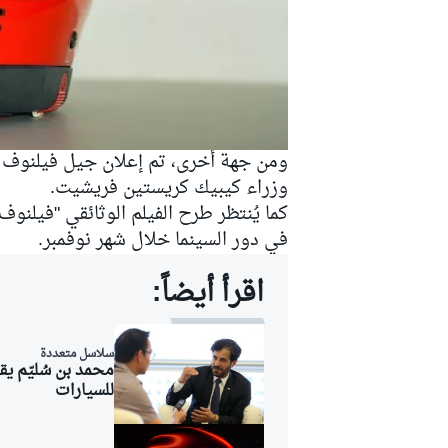
ومن جهة أخرى، تم إعلان جيل فيلنوف 
وزراء كيبيك كريستين فريشيت.
كما يُنتظر طرح الفيلم الوثائقي "فيلن
في دور السينما خلال شهر نوفمبر.
اقرأ أيضاً:
سلاسل متعددة
محمد بن سُليّم يق
للسيارات