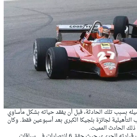
ميله بسبب تلك الحادثة، قبل أن يفقد حياته بشكل مأساوي
التجارب التأهيلية لجائزة بلجيكا الكبرى بعد أسبوعين فقط. وكان
ذلك الحادث المميت.
وخلّد فيلنوف اسمه في الرياضة بأسلوب قيادته الجريء، حيث حقق 6 انتصارات في سباقات