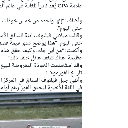
علامة GPA يُعد نادراً للغاية في عالم المقتنيات".
وأضاف: "إنها واحدة من خمس خوذات فق
حتى اليوم".
سباقات التحمّل
وقالت ميلاني فيلنوف، ابنة السائق الأس
حتى اليوم: "هذا يوضح مدى قيمة قصته با
وأكملت: "من أين جاء، وكيف حقق هذه ال
عظيمة. هناك شغف هائل خلف ذلك".
تاريخ الفورمولا 1.
وأنهى جيل فيلنوف السباق في المركز ا
في اللفة الأخيرة ليحقق الفوز رغم أوامر 