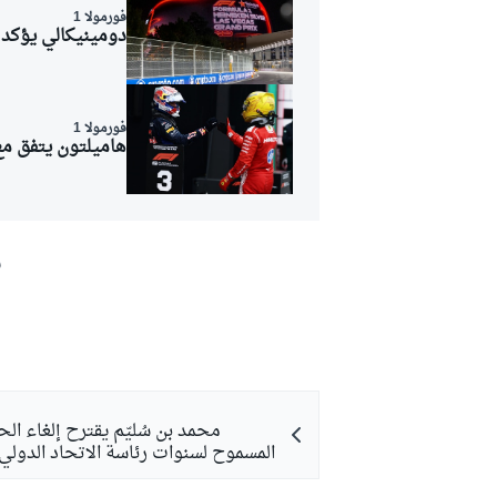
فورمولا 1
دومينيكالي يؤكد 
بطولات أخرى
فورمولا 1
هاميلتون يتفق مع
ش
محمد بن سُليّم يقترح إلغاء الح
المسموح لسنوات رئاسة الاتحاد الدولي