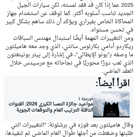
2025 عما إذا كان قد فقد لمسته، لكن سيارات الجيل
الجديد تناسب أسلوبه أكثر. كما توقف عن استخدام جهاز
المحاكاة الخاص بفيراري ويؤكد أن ذلك ساهم بشكل كبير
في تحسن مستواه.
ومن التغييرات المهمة أيضًا استبدال مهندس السباقات
ريكاردو أدامي بكارلوس سانتي، الذي وجد معه هاميلتون
ما وصفه بـ"بونو الإيطالي"، في إشارة إلى بيتر بونينغتون
الذي لعب دورًا محوريًا في نجاحاته مع مرسيدس خلال
العقد الماضي.
اقرأ أيضاً:
فورمولا 1
مواعيد جائزة النمسا الكبرى 2026: القنوات
الناقلة الترتيب العام والتوقعات الجوية
وقال هاميلتون بعد فوزه في برشلونة: "التغييرات التي
طلبتها وضغطت من أجلها طوال العام الماضي تم تنفيذها،