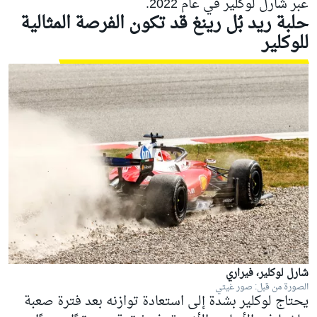
عبر
شارل لوكلير
في عام 2022.
حلبة ريد بُل رينغ قد تكون الفرصة المثالية
للوكلير
شارل لوكلير، فيراري
الصورة من قبل: صور غيتي
يحتاج لوكلير بشدة إلى استعادة توازنه بعد فترة صعبة