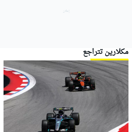
مكلارين
تتراجع