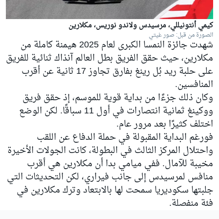
كيمي أنتونيللي، مرسيدس ولاندو نوريس، مكلارين
الصورة من قبل: صور غيتي
شهدت جائزة النمسا الكبرى لعام 2025 هيمنة كاملة من
مكلارين، حيث حقق الفريق بطل العالم آنذاك ثنائية للفريق
على حلبة ريد بُل رينغ بفارق تجاوز 17 ثانية عن أقرب
المنافسين.
وكان ذلك جزءًا من بداية قوية للموسم، إذ حقق فريق
ووكينغ ثمانية انتصارات في أول 11 سباقًا. لكن الوضع
اختلف كثيرًا بعد مرور عام.
فورغم البداية المقبولة في حملة الدفاع عن اللقب
واحتلال المركز الثالث في البطولة، كانت الجولات الأخيرة
مخيبة للآمال. ففي ميامي بدا أن مكلارين هي أقرب
منافس لمرسيدس إلى جانب فيراري، لكن التحديثات التي
جلبتها سكوديريا سمحت لها بالابتعاد وترك مكلارين في
فئة منفصلة.