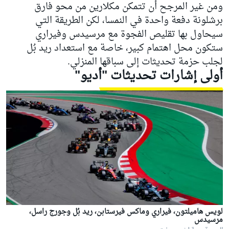
ومن غير المرجح أن تتمكن مكلارين من محو فارق
برشلونة دفعة واحدة في النمسا، لكن الطريقة التي
سيحاول بها تقليص الفجوة مع مرسيدس وفيراري
ستكون محل اهتمام كبير، خاصة مع استعداد ريد بُل
لجلب حزمة تحديثات إلى سباقها المنزلي.
أولى إشارات تحديثات "أديو"
لويس هاميلتون، فيراري وماكس فيرستابن، ريد بُل وجورج راسل،
مرسيدس