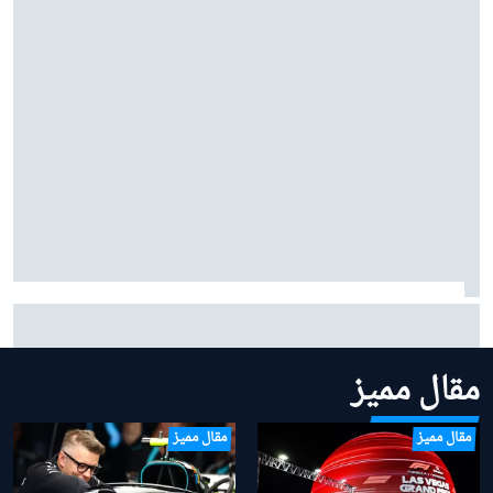
برياتوري محتار من عدم إمكانية تفوق ألبين على مكلارين
وفيراري
مقال مميز
مقال مميز
مقال مميز