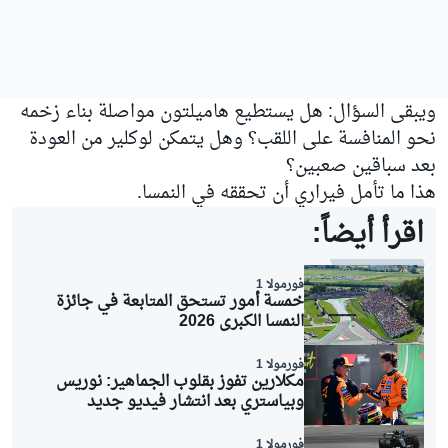
ويبقى السؤال: هل يستطيع هاميلتون مواصلة بناء زخمه
نحو المنافسة على اللقب؟ وهل يتمكن لوكلير من العودة
بعد سباقين صعبين؟
هذا ما تأمل فيراري أن تحققه في النمسا.
اقرأ أيضاً:
فورمولا 1
خمسة أمور تستحق المتابعة في جائزة
النمسا الكبرى 2026
فورمولا 1
مكلارين تفوز بقلوب الجماهير: نوريس
وبياستري بعد انتشار فيديو جديد
فورمولا 1