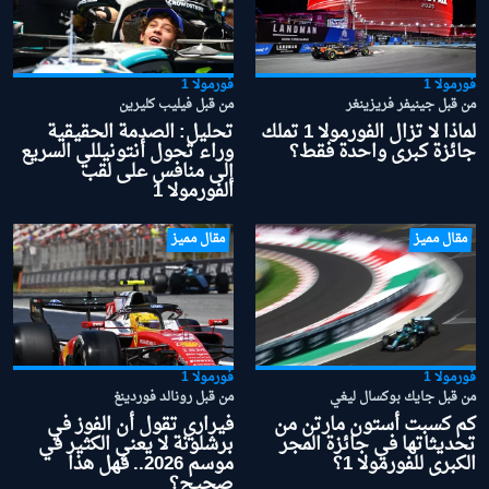
فورمولا 1
فورمولا 1
من قبل جينيفر فريزينغر
من قبل فيليب كليرين
لماذا لا تزال الفورمولا 1 تملك
تحليل: الصدمة الحقيقية
جائزة كبرى واحدة فقط؟
وراء تحول أنتونيللي السريع
إلى منافس على لقب
الفورمولا 1
مقال مميز
مقال مميز
فورمولا 1
فورمولا 1
من قبل جايك بوكسال ليغي
من قبل رونالد فوردينغ
كم كسبت أستون مارتن من
فيراري تقول أن الفوز في
تحديثاتها في جائزة المجر
برشلونة لا يعني الكثير في
الكبرى للفورمولا 1؟
موسم 2026.. فهل هذا
صحيح؟