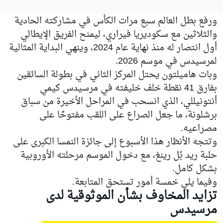
ورفع بطل العالم سبع مرات الكأس في مشاركته الحادية
والثلاثين مع سكوديريا فيراري، ليمنح الفريق الإيطالي
أول انتصار له منذ نهاية عام 2024، وينهي البداية المثالية
لمرسيدس في موسم 2026.
وبات هاميلتون يحتل المركز الثاني في بطولة السائقين
بفارق 41 نقطة خلف خليفته في
مرسيدس
كيمي
أنتونيللي، الذي انسحب في المراحل الأخيرة من سباق
برشلونة، ما جعل الصراع على اللقب مفتوحًا على
مصراعيه.
وتتجه الأنظار هذا الأسبوع إلى جائزة النمسا الكبرى على
حلبة ريد بُل رينغ، مع دخول الموسم مرحلته الأوروبية
بشكل كامل.
وفيما يلي خمسة أمور تستحق المتابعة.
تزايد المخاوف بشأن الموثوقية لدى
مرسيدس