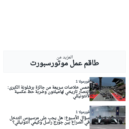
المزيد من
طاقم عمل موتورسبورت
فورمولا 1
خمس خلاصات سريعة من جائزة برشلونة الكبرى:
انتصار تاريخي لهاميلتون وضربة حظ عكسية
لأنتونيللي
فورمولا 1
سؤال الأسبوع: هل يجب على مرسيدس التدخل
في الصراع بين جورج راسل وكيمي أنتونيللي؟