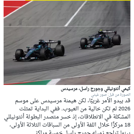
كيمي أنتونيللي وجورج راسل، مرسيدس
الصورة من قبل: صور غيتي
قد يبدو الأمر غريبًا، لكن هيمنة مرسيدس على موسم
2026 لم تكن خالية من العيوب. ففي البداية تمثلت
المشكلة في الانطلاقات، إذ خسر متصدر البطولة أنتونيللي
18 مركزًا خلال اللفة الأولى من السباقات الثلاثة الأولى،
بينما تراجع زميله
جورج راسل
خمسة مراكز.