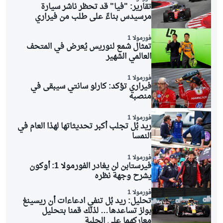
تقارير: "فيا" قد تحظر ناشر سيارة
مرسيدس بناءً على طلب من فيراري
فورمولا 1
تمثال شمع لنوريس يُعرض في المتحف
العالمي الشهير
فورمولا 1
فيراري تؤكد: كارلو سانتي سيبقى في
منصبه
فورمولا 1
ريد بُل تجلب أكبر تحديثاتها لهذا العام في
النمسا
فورمولا 1
فيرستابن لن يغادر الفورمولا 1: أوكون
يشرح وجهة نظره
فورمولا 1
تحليل: ريد بُل تنفي ادعاءات أن ريسينغ
بولز تساعدها… لذلك قمنا بتحليل
معاركهما على الحلبة