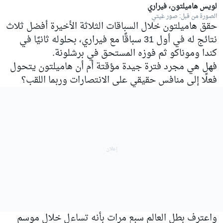
لويس هاميلتون، فيراري
الصورة من قبل: صور غيتي
حقق هاميلتون خلال السباقات الثلاثة الأخيرة أفضل ثلاث
نتائج له في أول 31 سباقًا مع فيراري، بحلوله ثانيًا في
كندا وموناكو ثم فوزه المستحق في برشلونة.
فهل هي مجرد فترة جيدة مؤقتة أم أن هاميلتون يتحول
فعلًا إلى منافس حقيقي على الانتصارات وربما اللقب؟
واعترف بطل العالم سبع مرات بأنه تساءل خلال موسم