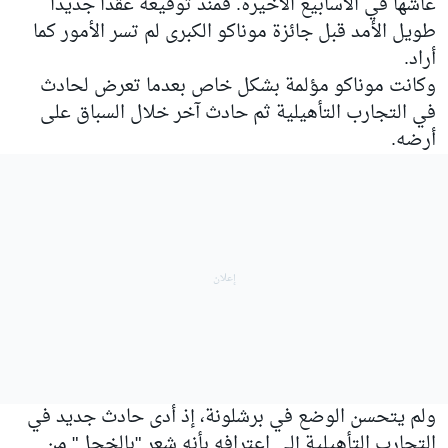
عاشها في الأسابيع الأخيرة. فمنذ توقيعه عقدًا جديدًا
طويل الأمد قبل جائزة موناكو الكبرى لم تسر الأمور كما
أراد.
وكانت موناكو مؤلمة بشكل خاص بعدما تعرض لحادث
في التجارب التأهيلية ثم حادث آخر خلال السباق على
أرضه.
ولم يتحسن الوضع في برشلونة، إذ أدى حادث جديد في
التجارب التأهيلية إلى اعترافه بأنه شعر "بالخجل" من