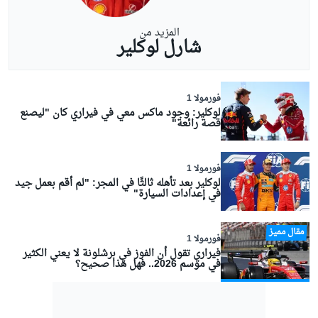
المزيد من
شارل لوكلير
فورمولا 1
لوكلير: وجود ماكس معي في فيراري كان "ليصنع
قصة رائعة"
فورمولا 1
لوكلير بعد تأهله ثالثًا في المجر: "لم أقم بعمل جيد
في إعدادات السيارة"
مقال مميز
فورمولا 1
فيراري تقول أن الفوز في برشلونة لا يعني الكثير
في موسم 2026.. فهل هذا صحيح؟