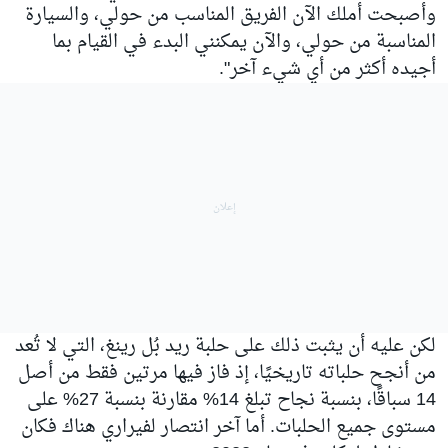
وأصبحت أملك الآن الفريق المناسب من حولي، والسيارة
المناسبة من حولي، والآن يمكنني البدء في القيام بما
أجيده أكثر من أي شيء آخر".
لكن عليه أن يثبت ذلك على حلبة ريد بُل رينغ، التي لا تُعد
من أنجح حلباته تاريخيًا، إذ فاز فيها مرتين فقط من أصل
14 سباقًا، بنسبة نجاح تبلغ 14% مقارنة بنسبة 27% على
مستوى جميع الحلبات. أما آخر انتصار لفيراري هناك فكان