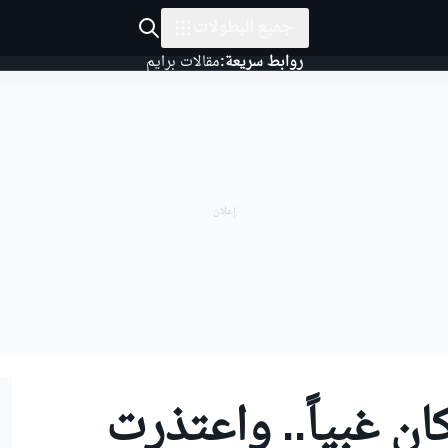
جميع البطولات
روابط سريعة:
مقالات برايم
ان غبياً.. واعتذرت