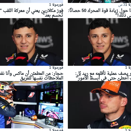
 1
3 س
فورمولا 1
هوندا حول زيادة قوة المحرك 50 حصانًا:
فوز مكلارين يعني أن معركة اللقب "
نى ذلك!"
تُحسم بعد"
 1
فورمولا 1
يصف عملية تأقلمه مع ريد بُل:
حجار: من المطمئن أن ماكس وأنا نق
 أخطئ حتى في أبسط الأمور"
الملاحظات نفسها للفريق
فورمولا 1
 1