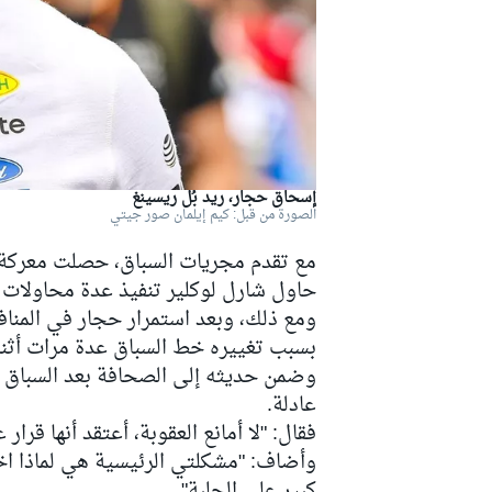
إسحاق حجار، ريد بُل ريسينغ
دبليو آر سي
الصورة من قبل: كيم إيلمان صور جيتي
مع تقدم مجريات السباق، حصلت معركة 
حاول شارل لوكلير تنفيذ عدة محاولات ل
بسبب تغييره خط السباق عدة مرات أثنا
وضمن حديثه إلى الصحافة بعد السباق ا
عادلة.
فقال: "لا أمانع العقوبة، أعتقد أنها قرار 
وأضاف: "مشكلتي الرئيسية هي لماذا اخت
كبير على الحلبة".