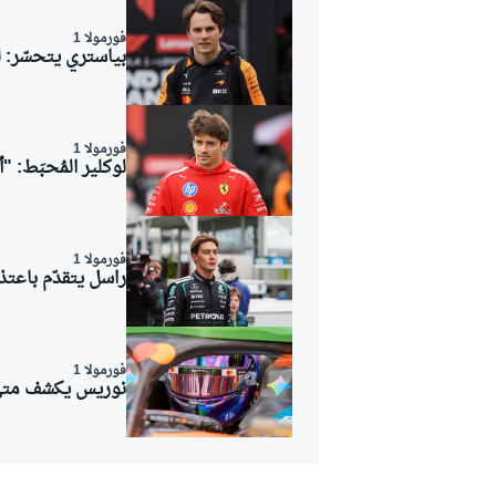
فورمولا 1
بياستري يتحسّر: ل
فورمولا 1
لوكلير المُحبَط: 
فورمولا 1
راسل يتقدّم باعتذ
فورمولا 1
نوريس يكشف متى 
رالي