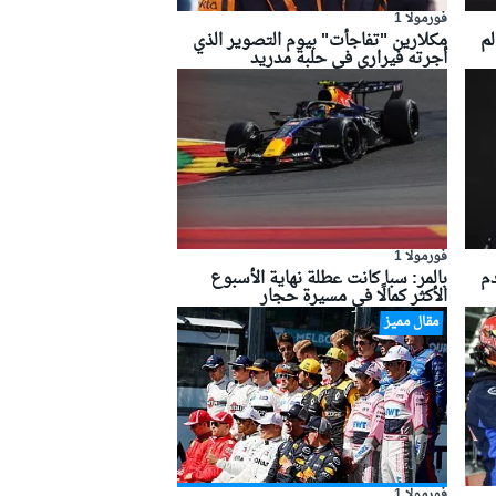
فورمولا 1
لم
مكلارين "تفاجأت" بيوم التصوير الذي
أجرته فيراري في حلبة مدريد
فورمولا 1
دم
بالمر: سبا كانت عطلة نهاية الأسبوع
الأكثر كمالًا في مسيرة حجار
مقال مميز
فورمولا 1