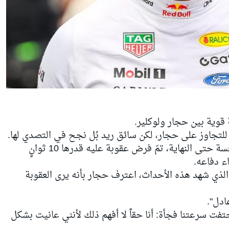
قوية بين حجار ولوكلير.
لتجاوز على حجار، لكن سائق ريد بُل نجح في التصدي لها.
ومع ذلك، وبعد استمرار حجار في المنافسة حتى النهاية، تمّ فرض عقوبة عليه قدرها 10 ثوانٍ
ء دفاعه.
لذي شهد هذه الأحداث، اعترف حجار بأنه يرى العقوبة
عادل".
فت سرعتنا فجأة: أنا حقاً لا أفهم ذلك لأنني عانيت بشكل