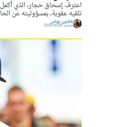
اعترف إسحاق حجار، الذي أكمل س
موتو جي بي
تلقيه عقوبة، بمسؤوليته عن الحا
خلدون يونس
منشور:
26-05-2026
فورمولا إي