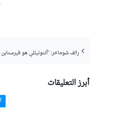
ش
رالف شوماخر: "أنتونيللي هو فيرستابن 
أبرز التعليقات
أ