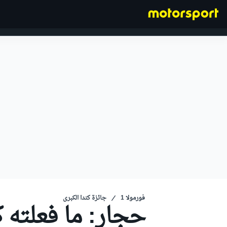
فورمولا 1
فورمولا 1
جائزة كندا الكبرى
حجار: ما فعلته ك