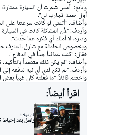
وتابع: "أمس شعرت أن السيارة ممتازة، ل
أول حصة تجارب لي".
وأضاف: "أتمنى لو كانت سرعتنا على الخ
وأردف: "لأن المشكلة كانت في السيارة ب
سباقات التحمّل
وتيرة، لا أملك أي فكرة عما حدث".
وبخصوص الحادثة مع شارل، اعترف حجار أ
فقال: "كنت عدائياً جداً في الدفاع".
وأضاف: "لم يكن ذلك متعمداً بالتأكيد، ك
وأردف: "لم تكن لدي أي نية لدفعه إلى 
واختتم قائلاً: "ما فعلته كان غبياً بع
اقرأ أيضاً:
فورمولا 1
راسل بعد إحباط كن