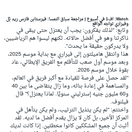
Watch: اف1 في أسبوع | مراجعة سباق النمسا: فيرستابن فارس ريد بُل
وفيراري تواجه الواقع
وتابع: "لذلك يفكرون: يجب أن يعتزل حتى يبقى في
ذاكرتنا وهو في أفضل حالاته. لكنهم ليسوا هم الرياضيين،
ولا يدركون حقيقة ما يحدث".
هذا وانتقل هاميلتون إلى فيراري مع بداية موسم 2025،
وبعد موسم أول صعب للتأقلم مع الفريق الإيطالي، عاد
بقوة خلال موسم 2026.
"لقد حصل على فرصة للقيادة مع أكبر فريق في العالم،
والمساهمة في إعادة بنائه، وما زال يتقاضى ما بين 40
و60 مليون جنيه إسترليني سنويًا. لماذا يعتزل؟" قال
فيلنوف.
واختتم: "لم يكن يتذيل الترتيب، ولم يكن يتأهل في
المركز الأخير، بل كان لا يزال يقدم أفضل ما لديه. لقد
أثبت أن جميع المشككين كانوا مخطئين. إذا كانت لديك