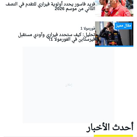
فريد فاسور يحدد أولوية فيراري للتقدم في النصف
الثاني من موسم 2026
مقال مميز
فورمولا 1
تحليل: كيف ستحدد فيراري وآودي مستقبل
فيرستابن في الفورمولا 1؟
أحدث الأخبار