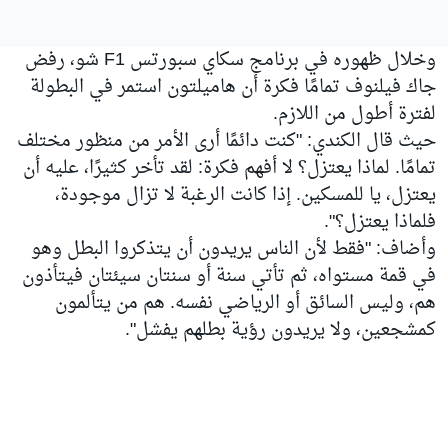
وخلال ظهوره في برنامج سكاي سبورتس F1 شو، رفض
جاك فيلنوف تمامًا فكرة أن هاميلتون استمر في البطولة
لفترة أطول من اللازم.
حيث قال الكندي: "كنت دائمًا أرى الأمر من منظور مختلف
تمامًا. لماذا يعتزل؟ لا أفهم فكرة: لقد تأخر كثيرًا، عليه أن
يعتزل، يا للمسكين. إذا كانت الرغبة لا تزال موجودة،
فلماذا يعتزل؟".
وأضاف: "فقط لأن الناس يريدون أن يتذكروا البطل وهو
في قمة مستواه، ثم تأتي سنة أو سنتان سيئتان فيتأذون
هم، وليس السائق أو الرياضي نفسه. هم من يتألمون
كمشجعين، ولا يريدون رؤية بطلهم يفشل".