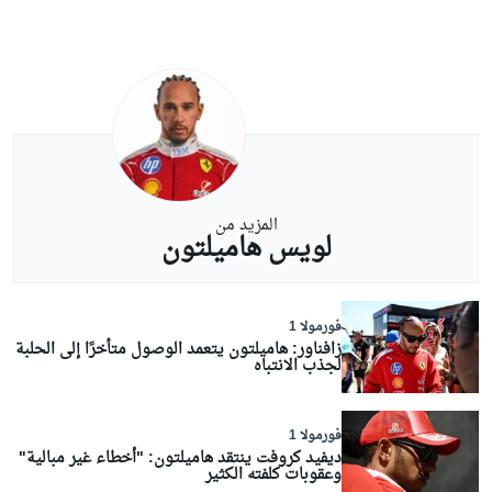
المزيد من
لويس هاميلتون
فورمولا 1
زافناور: هاميلتون يتعمد الوصول متأخرًا إلى الحلبة
لجذب الانتباه
فورمولا 1
ديفيد كروفت ينتقد هاميلتون: "أخطاء غير مبالية"
وعقوبات كلفته الكثير