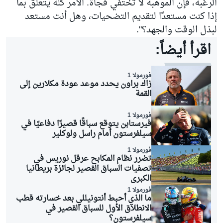
الرغبة، فإن الموهبة لا تختفي فجأة. الأمر كله يتعلق بما
إذا كنت مستعدًا لتقديم التضحيات، وهل أنت مستعد
لبذل الوقت والجهد؟".
اقرأ أيضاً:
فورمولا 1
زاك براون يحدد موعد عودة مكلارين إلى
القمة
فورمولا 1
فيرستابن يتوقع سباقًا قصيرًا دفاعيًا في
سيلفرستون أمام راسل ولوكلير
فورمولا 1
تضرر نظام المكابح عرقل نوريس في
تصفيات السباق القصير لجائزة بريطانيا
الكبرى
فورمولا 1
ما الذي أحبط أنتونيللي بعد خسارته قطب
الانطلاق الأول للسباق القصير في
سيلفرستون؟