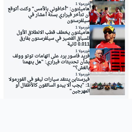
فورمولا 1
هاميلتون: "أخافوني بالأمس" وكنت أتوقع
أن تتأخر فيراري بستة أعشار في
سيلفرستون
فورمولا 1
هاميلتون يخطف قطب الانطلاق الأول
للسباق القصير في سيلفرستون بفارق
0.011 ثانية
فورمولا 1
فريد فاسور يرد على اتهامات توتو وولف
بشأن تحديثات فيراري: "هل يتهمنا
بالغش؟"
فورمولا 1
فيرستابن ينتقد سيارات ليغو في الفورمولا
1: "يجب ألا يبدو السائقون كالأطفال أو
المهرجين"