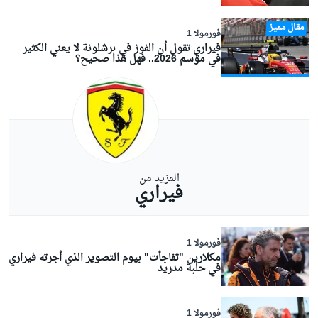
مقال مميز
فورمولا 1
فيراري تقول أن الفوز في برشلونة لا يعني الكثير
في موسم 2026.. فهل هذا صحيح؟
المزيد من
فيراري
فورمولا 1
مكلارين "تفاجأت" بيوم التصوير الذي أجرته فيراري
في حلبة مدريد
فورمولا 1