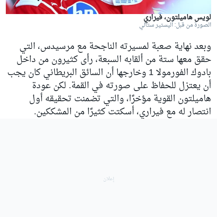
لويس هاميلتون، فيراري
الصورة من قبل: أليستير ستالي
وبعد نهاية صعبة لمسيرته الناجحة مع مرسيدس، التي
حقق معها ستة من ألقابه السبعة، رأى كثيرون من داخل
بادوك الفورمولا 1 وخارجها أن السائق البريطاني كان يجب
أن يعتزل للحفاظ على صورته في القمة. لكن عودة
هاميلتون القوية مؤخرًا، والتي تضمنت تحقيقه أول
انتصار له مع فيراري، أسكتت كثيرًا من المشككين.