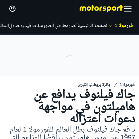
فورمولا 1
الصفحة الرئيسية
أخبار
معارض الصور
ملفات فيديو
جدول
النتائ
فورمولا 1
جائزة بريطانيا الكبرى
جاك فيلنوف يدافع عن
هاميلتون في مواجهة
دعوات اعتزاله
دافع جاك فيلنوف بطل العالم للفورمولا 1 لعام
1997 عن لويس هاميلتون، رافضًا المزاعم التي