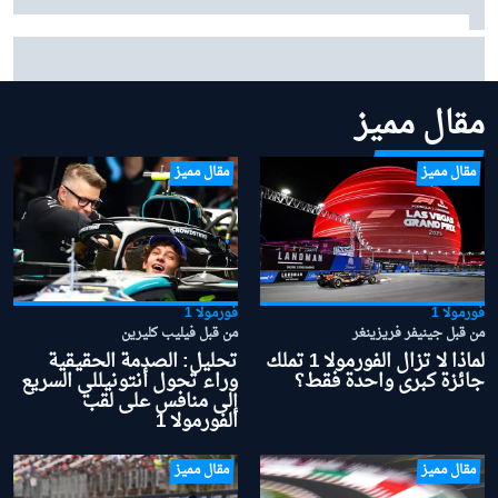
لماذا يُعد مشروع أستون مارتن في الفورمولا 1 أكثر جاذبية مما
توحي به نتائجه؟
مقال مميز
مقال مميز
مقال مميز
فورمولا 1
فورمولا 1
من قبل جينيفر فريزينغر
من قبل فيليب كليرين
لماذا لا تزال الفورمولا 1 تملك
تحليل: الصدمة الحقيقية
جائزة كبرى واحدة فقط؟
وراء تحول أنتونيللي السريع
إلى منافس على لقب
الفورمولا 1
مقال مميز
مقال مميز