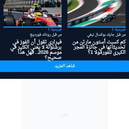
فورمولا 1
فورمولا 1
من قبل جايك بوكسال ليغي
من قبل رونالد فوردينغ
كم كسبت أستون مارتن من
فيراري تقول أن الفوز في
تحديثاتها في جائزة المجر
برشلونة لا يعني الكثير في
الكبرى للفورمولا 1؟
موسم 2026.. فهل هذا
صحيح؟
شاهد المزيد