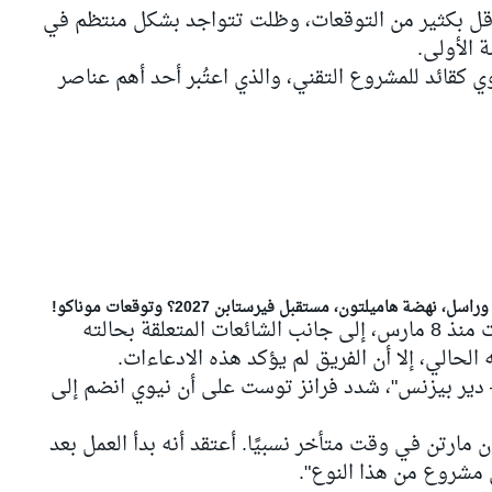
قل بكثير من التوقعات، وظلت تتواجد بشكل منتظم في
 الأولى.
 كقائد للمشروع التقني، والذي اعتُبر أحد أهم عناصر
وساهم غياب المصمم الشهير عن الحلبات منذ 8 مارس، إلى جانب الشائعات المتعلقة بحالته
حالي، إلا أن الفريق لم يؤكد هذه الادعاءات.
ه في بودكاست "15 لوف – دير بيزنس"، شدد فرانز توست على أن نيوي انضم إلى
مارتن في وقت متأخر نسبيًا. أعتقد أنه بدأ العمل بعد
لى مشروع من هذا النوع".