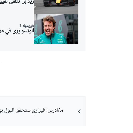
ريد بُل تتلقى تقيي
فورمولا 1
ألونسو يرى في مو
ش
مكلارين: فيراري ستحقق البول ب