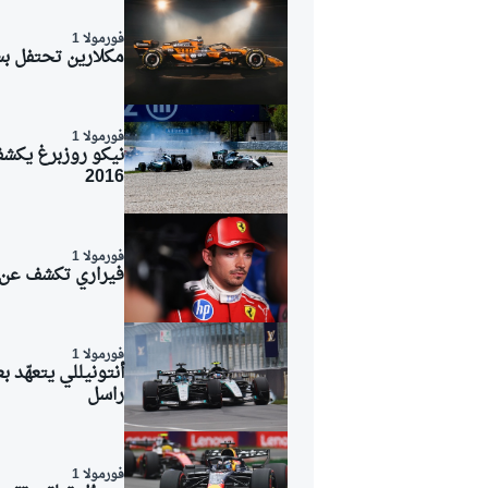
فورمولا 1
مكلارين تحتفل بسباقها رقم 1000 في الفورمول
فورمولا 1
نيكو روزبرغ يكشف
2016
فورمولا 1
فيراري تكشف عن ب
فورمولا 1
أنتونيللي يتعهّد
راسل
فورمولا 1