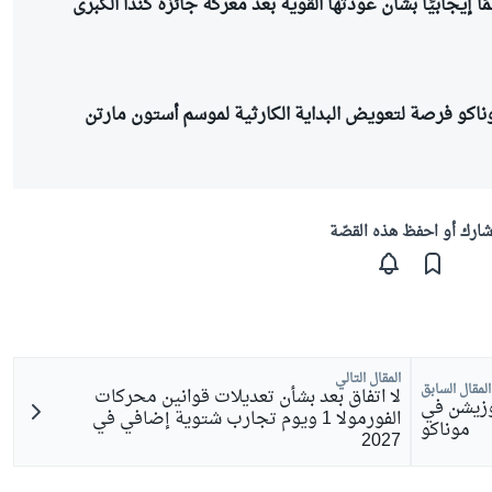
مًا إيجابيًا بشأن عودتها القوية بعد معركة جائزة كندا الكبرى
ناكو فرصة لتعويض البداية الكارثية لموسم أستون مارتن
ارك أو احفظ هذه القصّة
المقال التالي
المقال السابق
لا اتفاق بعد بشأن تعديلات قوانين محركات
وزيشن في
الفورمولا 1 ويوم تجارب شتوية إضافي في
موناكو
2027