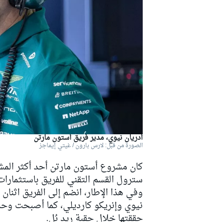
دبليو آر سي
أدريان نيوي، مدير فريق أستون مارتن
الصورة من قبل: لارس بارون / غيتي إيماجز
سترول القسم التقني للفريق باستثمارات
نيوي وإنريكو كارديلي، كما أصبحت وحد
حققتها خلال حقبة ريد بُل.