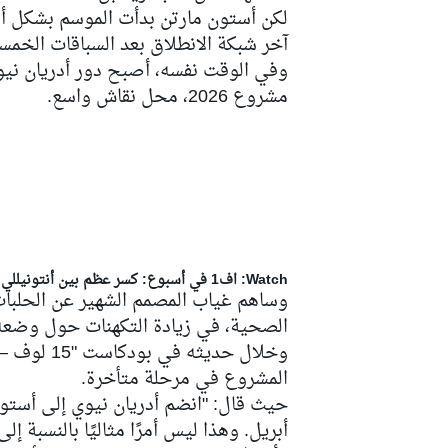
لكن أستون مارتن بدأت الموسم بشكل أ
آخر شبكة الانطلاق بعد السباقات الخمسة
وفي الوقت نفسه، أصبح دور أدريان نيوي
مشروع 2026، محل نقاش واسع.
سباقات التحمّل
Watch: اف1 في أسبوع: كسر عظم بين أنتونيللي وراسل، نهضة هاميلتون، مستقبل فيرستابن 2027؟ وتوقعات موناكو!
الصحية، في زيادة التكهنات حول وضعه ال
وخلال حديث
المشروع في مرحلة متأخرة.
حيث قال: "انضم أدريان نيوي إلى أستون 
أبريل. وهذا ليس أمرًا مثاليًا بالنسبة إ