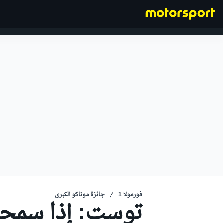
فورمولا 1
فورمولا 1
جائزة موناكو الكبرى
توست: إذا سمحت