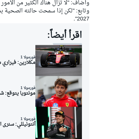
وأضاف: "لا تزال هناك الكثير من الأمور
وتابع: "لكن إذا سمحت حالته الصحية بذ
2027".
اقرأ أيضاً:
فورمولا 1
مكلارين: فيراري 
فورمولا 1
مونتويا يتوقع: شا
رالي
فورمولا 1
أنتونيللي: سنرى ا