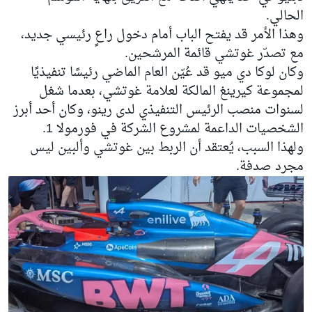
الحالي.
وهذا الأمر قد يفتح الباب أمام دخول راعٍ رئيسي جديد،
مع تصدّر غوتشي قائمة المرشحين.
وكان لوكا دي ميو قد عُيّن العام الماضي رئيسًا تنفيذيًا
لمجموعة كيرينغ المالكة لعلامة غوتشي، بعدما شغل
لسنوات منصب الرئيس التنفيذي لدى رينو، وكان أحد أبرز
الشخصيات الداعمة لمشروع الشركة في فورمولا 1.
ولهذا السبب، يُعتقد أن الربط بين غوتشي وألبين ليس
مجرد صدفة.