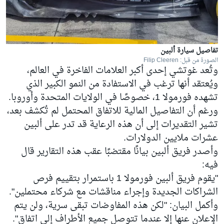
تفاصيل سيارة ألبين
الصورة من قبل: Filip Cleeren
وتُعد غوتشي إحدى أكبر العلامات الفاخرة في العالم،
ويُعتقد أنها ترغب في الاستفادة من النمو الكبير الذي
تشهده فورمولا 1، خصوصًا في الولايات المتحدة وأوروبا.
ورغم أن التفاصيل المالية للاتفاق المحتمل لم تُكشف بعد،
تشير التقديرات إلى أن هذه الرعاية قد تدر على ألبين
عشرات ملايين الدولارات.
وأصدر فريق ألبين بيانًا مقتضبًا عقب هذه التقارير قال
فيه:
"يقوم فريق ألبين فورمولا 1 باستمرار بتقييم فرص
الشراكات الجديدة وإجراء مناقشات مع شركاء محتملين".
وأكمل البيان: "لكن هذه المفاوضات تبقى سرية، ولن يتم
الإعلان عنها إلا عندما تتوصل جميع الأطراف إلى اتفاق".