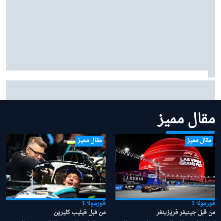
فيرستابن حول عاطفة الأبوّة: "أعظم مكافأة" في حياتي هي
ابنتي ليلي
مقال مميز
مقال مميز
مقال مميز
فورمولا 1
فورمولا 1
من قبل جينيفر فريزينغر
من قبل فيليب كليرين