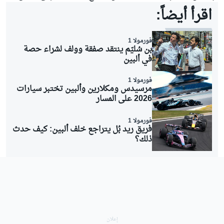
اقرأ أيضاً:
فورمولا 1
بن سُليّم ينتقد صفقة وولف لشراء حصة
في ألبين
فورمولا 1
مرسيدس ومكلارين وألبين تختبر سيارات
2026 على المسار
فورمولا 1
فريق ريد بُل يتراجع خلف ألبين: كيف حدث
ذلك؟