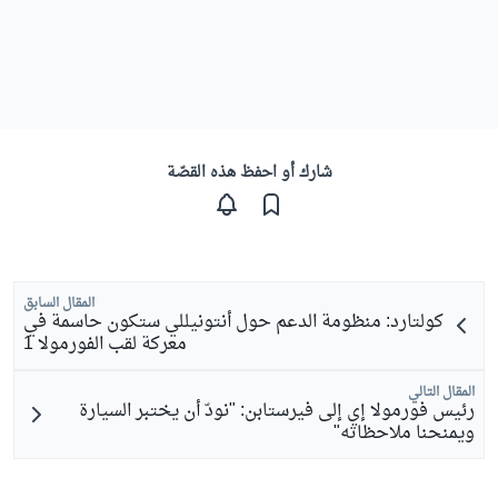
شارك أو احفظ هذه القصّة
المقال السابق
كولتارد: منظومة الدعم حول أنتونيللي ستكون حاسمة في
معركة لقب الفورمولا 1
المقال التالي
رئيس فورمولا إي إلى فيرستابن: "نودّ أن يختبر السيارة
ويمنحنا ملاحظاته"