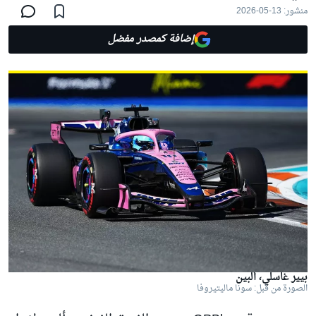
منشور:
13-05-2026
إضافة كمصدر مفضل
بيير غاسلي، ألبين
الصورة من قبل: سونا ماليتيروفا