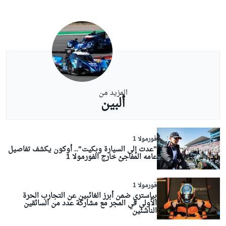
المزيد من
ألبين
فورمولا 1
"عدت إلى السيارة وبكيت".. أوكون يكشف تفاصيل
عامه المفاجئ خارج الفورمولا 1
فورمولا 1
بياستري ضمن أبرز الغائبين عن التجارب الحرة
الأولى في المجر مع مشاركة عدد من السائقين
الناشئين