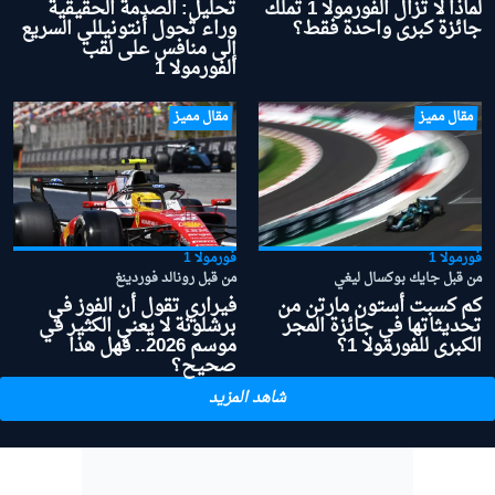
لماذا لا تزال الفورمولا 1 تملك
تحليل: الصدمة الحقيقية
جائزة كبرى واحدة فقط؟
وراء تحول أنتونيللي السريع
إلى منافس على لقب
الفورمولا 1
مقال مميز
مقال مميز
فورمولا 1
فورمولا 1
من قبل جايك بوكسال ليغي
من قبل رونالد فوردينغ
كم كسبت أستون مارتن من
فيراري تقول أن الفوز في
تحديثاتها في جائزة المجر
برشلونة لا يعني الكثير في
الكبرى للفورمولا 1؟
موسم 2026.. فهل هذا
صحيح؟
شاهد المزيد