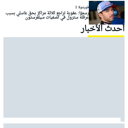
فورمولا 1
رسميًا: عقوبة تراجع ثلاثة مراكز بحق غاسلي بسبب
عرقلة سترول في تصفيات سيلفرستون
أحدث الأخبار
راسل: المشاكل نابعة من السيارة، وليس من قيادتي