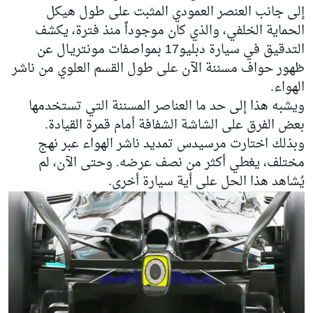
إلى جانب العنصر العمودي المثبت على طول هيكل
الحماية الخلفي، والذي كان موجوداً منذ فترة، يكشف
التدقيق في سيارة دبليو17 بمواصفات مونتريـال عن
ظهور حواف مسننة الآن على طول القسم العلوي من ناشر
الهواء.
ويشبه هذا إلى حد ما العناصر المسننة التي تستخدمها
بعض الفرق على الشاشة الشفافة أمام قمرة القيادة.
وبذلك اختارت مرسيدس تمديد ناشر الهواء عبر نهج
مختلف، يغطي أكثر من نصف عرضه. وحتى الآن، لم
يُشاهد هذا الحل على أية سيارة أخرى.