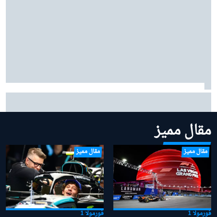
زافناور ينصح فيراري: "اتركوا شارل لوكلير وشأنه" في معركته
مع هاميلتون
مقال مميز
مقال مميز
مقال مميز
فورمولا 1
فورمولا 1