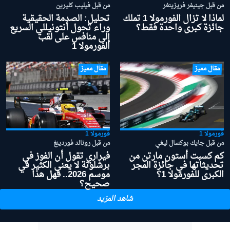
من قبل جينيفر فريزينغر
من قبل فيليب كليرين
لماذا لا تزال الفورمولا 1 تملك
تحليل: الصدمة الحقيقية
جائزة كبرى واحدة فقط؟
وراء تحول أنتونيللي السريع
إلى منافس على لقب
الفورمولا 1
مقال مميز
مقال مميز
فورمولا 1
فورمولا 1
من قبل جايك بوكسال ليغي
من قبل رونالد فوردينغ
كم كسبت أستون مارتن من
فيراري تقول أن الفوز في
تحديثاتها في جائزة المجر
برشلونة لا يعني الكثير في
الكبرى للفورمولا 1؟
موسم 2026.. فهل هذا
صحيح؟
شاهد المزيد