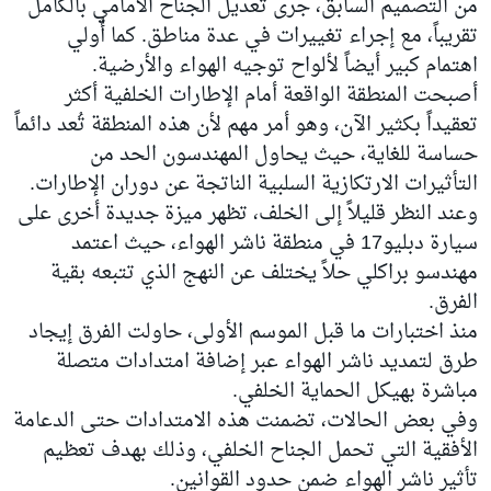
من التصميم السابق، جرى تعديل الجناح الأمامي بالكامل
تقريباً، مع إجراء تغييرات في عدة مناطق. كما أُولي
اهتمام كبير أيضاً لألواح توجيه الهواء والأرضية.
أصبحت المنطقة الواقعة أمام الإطارات الخلفية أكثر
تعقيداً بكثير الآن، وهو أمر مهم لأن هذه المنطقة تُعد دائماً
حساسة للغاية، حيث يحاول المهندسون الحد من
التأثيرات الارتكازية السلبية الناتجة عن دوران الإطارات.
وعند النظر قليلاً إلى الخلف، تظهر ميزة جديدة أخرى على
سيارة دبليو17 في منطقة ناشر الهواء، حيث اعتمد
مهندسو براكلي حلاً يختلف عن النهج الذي تتبعه بقية
الفرق.
منذ اختبارات ما قبل الموسم الأولى، حاولت الفرق إيجاد
طرق لتمديد ناشر الهواء عبر إضافة امتدادات متصلة
مباشرة بهيكل الحماية الخلفي.
وفي بعض الحالات، تضمنت هذه الامتدادات حتى الدعامة
الأفقية التي تحمل الجناح الخلفي، وذلك بهدف تعظيم
تأثير ناشر الهواء ضمن حدود القوانين.