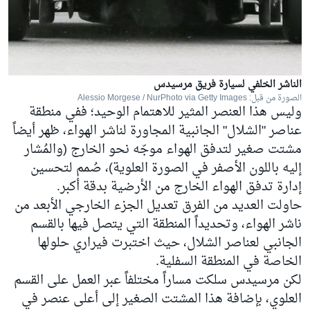
الناشر الخلفي لسيارة فريق مرسيدس
الصورة من قبل: Alessio Morgese / NurPhoto via Getty Images
وليس هذا العنصر المثير للاهتمام الوحيد؛ ففي منطقة
عناصر "الشلال" الجانبية المجاورة لناشر الهواء، ظهر أيضاً
مشتت صغير لتدفق الهواء موجّه نحو الخارج (والمُشار
إليه باللون الأصفر في الصورة العلوية)، صُمم لتحسين
إدارة تدفق الهواء الخارج من الأرضية بدقة أكبر.
حاولت العديد من الفرق تعديل الجزء الخارجي الأبعد من
ناشر الهواء، وتحديداً المنطقة التي يتصل فيها بالقسم
الجانبي لعناصر الشلال، حيث اختبرت
فيراري
حلولها
الخاصة في المنطقة السفلية.
لكن مرسيدس سلكت مساراً مختلفاً عبر العمل على القسم
العلوي، بإضافة هذا المشتت الصغير إلى أعلى عنصر في