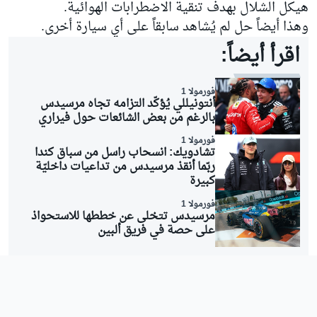
هيكل الشلال بهدف تنقية الاضطرابات الهوائية.
وهذا أيضاً حل لم يُشاهد سابقاً على أي سيارة أخرى.
اقرأ أيضاً:
فورمولا 1
أنتونيللي يُؤكّد التزامه تجاه مرسيدس
بالرغم من بعض الشائعات حول فيراري
فورمولا 1
تشادويك: انسحاب راسل من سباق كندا
ربّما أنقذ مرسيدس من تداعيات داخليّة
كبيرة
فورمولا 1
مرسيدس تتخلى عن خططها للاستحواذ
على حصة في فريق ألبين