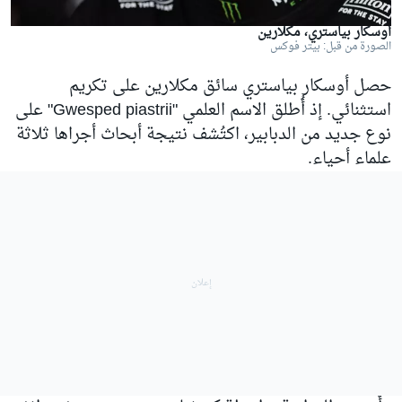
أوسكار بياستري، مكلارين
الصورة من قبل: بيتر فوكس
حصل أوسكار بياستري سائق مكلارين على تكريم
استثنائي. إذ أُطلق الاسم العلمي "Gwesped piastrii" على
نوع جديد من الدبابير، اكتُشف نتيجة أبحاث أجراها ثلاثة
علماء أحياء.