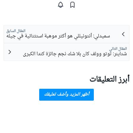
المقال السابق
سميدلي: أنتونيللي هو أكثر موهبة استثنائية في جيله
المقال التالي
شتاينر: توتو وولف كان بلا شك نجم جائزة كندا الكبرى
أبرز التعليقات
أظهر المزيد وأضف تعليقك