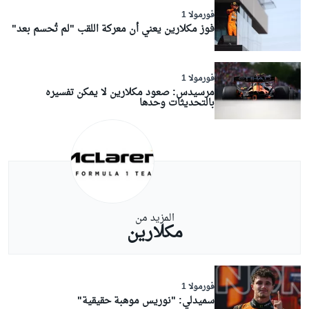
فورمولا 1
فوز مكلارين يعني أن معركة اللقب "لم تُحسم بعد"
فورمولا 1
مرسيدس: صعود مكلارين لا يمكن تفسيره
بالتحديثات وحدها
المزيد من
مكلارين
فورمولا 1
سميدلي: "نوريس موهبة حقيقية"