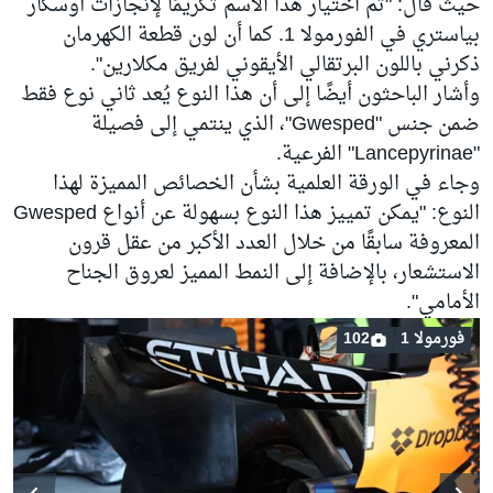
حيث قال: "تم اختيار هذا الاسم تكريمًا لإنجازات أوسكار
بياستري في الفورمولا 1. كما أن لون قطعة الكهرمان
ذكرني باللون البرتقالي الأيقوني لفريق مكلارين".
وأشار الباحثون أيضًا إلى أن هذا النوع يُعد ثاني نوع فقط
ضمن جنس "Gwesped"، الذي ينتمي إلى فصيلة
"Lancepyrinae" الفرعية.
وجاء في الورقة العلمية بشأن الخصائص المميزة لهذا
النوع: "يمكن تمييز هذا النوع بسهولة عن أنواع Gwesped
المعروفة سابقًا من خلال العدد الأكبر من عقل قرون
الاستشعار، بالإضافة إلى النمط المميز لعروق الجناح
الأمامي".
فورمولا 1
102