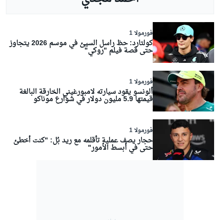
فورمولا 1
كولتارد: حظ راسل السيئ في موسم 2026 يتجاوز
حتى قصة فيلم "روكي"
فورمولا 1
ألونسو يقود سيارته لامبورغيني الخارقة البالغة
قيمتها 5.9 مليون دولار في شوارع موناكو
فورمولا 1
حجار يصف عملية تأقلمه مع ريد بُل: "كنت أخطئ
حتى في أبسط الأمور"