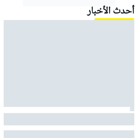
أحدث الأخبار
موتو جي بي: فرنانديز يحقق فوزًا كاسحًا ومارتين يعزز
صدارته