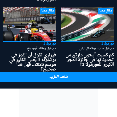
مقال مميز
مقال مميز
فورمولا 1
فورمولا 1
من قبل جايك بوكسال ليغي
من قبل رونالد فوردينغ
كم كسبت أستون مارتن من
فيراري تقول أن الفوز في
تحديثاتها في جائزة المجر
برشلونة لا يعني الكثير في
الكبرى للفورمولا 1؟
موسم 2026.. فهل هذا
صحيح؟
شاهد المزيد