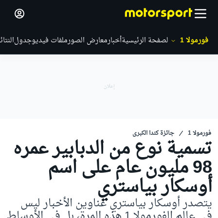
فورمولا 1
الصفحة الرئيسية
أخبار
معارض الصور
ملفات فيديو
جدول
النتائ
فورمولا 1
جائزة كندا الكبرى
تسمية نوع من الدبابير عمره
98 مليون عام على اسم
أوسكار بياستري
يتصدر أوسكار بياستري عناوين الأخبار ليس
في عالم الفورمولا 1 هذه المرة، بل في الأوساط