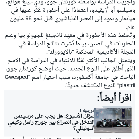
وأُجريت الدراسة بواسطة كورنتان جوو، ودي-يينغ هوانغ،
وسيلسو أو أزيفيدو، اعتمادًا على أحفورة عُثر عليها في
ميانمار وتعود إلى العصر الطباشيري قبل نحو 98 مليون
عام.
وتُحفظ هذه الأحفورة في معهد نانجينغ للجيولوجيا وعلم
الحفريات في الصين، بينما نُشرت نتائج الدراسة في
المجلة الأكاديمية المحكمة "بالايوورلد".
ويتمثل الجانب الأكثر لفتًا للانتباه في الدراسة في الاسم
الذي أُطلق على النوع الجديد. حيث أوضح كورنتان جوو،
الباحث في جامعة أكسفورد، سبب اختيار اسم "Gwesped
piastrii" للنوع المكتشف حديثًا.
اقرأ أيضاً:
فورمولا 1
سؤال الأسبوع: هل يجب على مرسيدس
التدخل في الصراع بين جورج راسل وكيمي
أنتونيللي؟