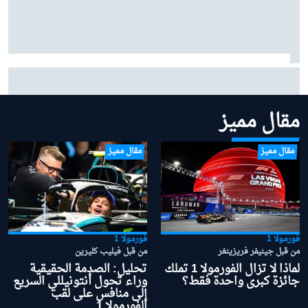
برياتوري محتار من عدم إمكانية تفوق ألبين على مكلارين
وفيراري
مقال مميز
مقال مميز
مقال مميز
فورمولا 1
فورمولا 1
من قبل جينيفر فريزينغر
من قبل فيليب كليرين
لماذا لا تزال الفورمولا 1 تملك
تحليل: الصدمة الحقيقية
جائزة كبرى واحدة فقط؟
وراء تحول أنتونيللي السريع
إلى منافس على لقب
الفورمولا 1