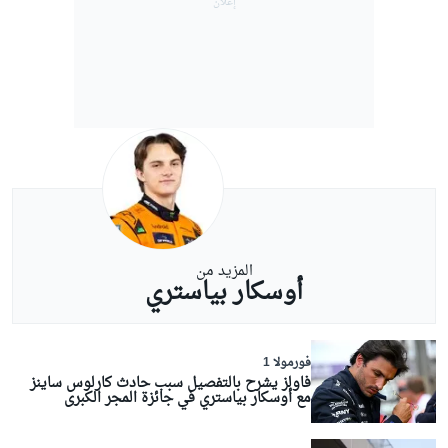
المزيد من
أوسكار بياستري
فورمولا 1
فاولز يشرح بالتفصيل سبب حادث كارلوس ساينز
مع أوسكار بياستري في جائزة المجر الكبرى