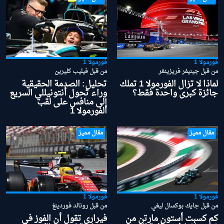
فورمولا 1
فورمولا 1
من قبل جينيفر فريزينغر
من قبل فيليب كليرين
لماذا لا تزال الفورمولا 1 تملك
تحليل: الصدمة الحقيقية
جائزة كبرى واحدة فقط؟
وراء تحول أنتونيللي السريع
إلى منافس على لقب
الفورمولا 1
مقال مميز
مقال مميز
فورمولا 1
فورمولا 1
من قبل جايك بوكسال ليغي
من قبل رونالد فوردينغ
كم كسبت أستون مارتن من
فيراري تقول أن الفوز في