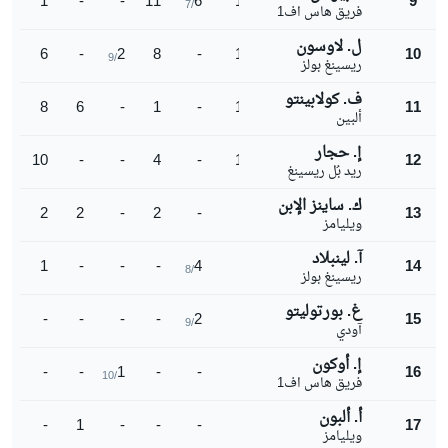
1
-
-
11
6
18
9
/7
فريق هاس اف1
ل. لاوسون
6
-
2
8
-
16
10
/9
ريسينغ بولز
ف. كولابينتو
8
6
-
1
-
15
11
ألبين
إ. حجار
10
-
-
4
-
14
12
ريد بُل ريسينغ
ك. ساينز الإبن
2
2
-
2
-
6
13
ويليامز
آ. لينبلاد
1
-
-
-
4
5
14
/8
ريسينغ بولز
غ. بورتوليتو
-
-
-
-
2
2
15
/9
آودي
إ. أوكون
-
-
1
-
-
1
16
/10
فريق هاس اف1
أ. ألبون
-
1
-
-
-
1
17
ويليامز