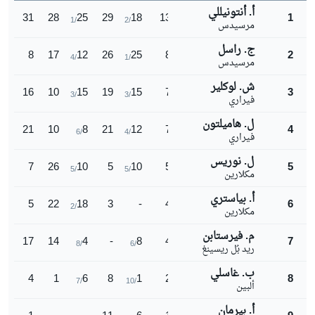
أ. أنتونيللي
31
28
25
29
18
131
1
/1
/2
مرسيدس
ج. راسل
8
17
12
26
25
88
2
/4
/1
مرسيدس
ش. لوكلير
16
10
15
19
15
75
3
/3
/3
فيراري
ل. هاميلتون
21
10
8
21
12
72
4
/6
/4
فيراري
ل. نوريس
7
26
10
5
10
58
5
/5
/5
مكلارين
أ. بياستري
5
22
18
3
-
48
6
/2
مكلارين
م. فيرستابن
17
14
4
-
8
43
7
/8
/6
ريد بُل ريسينغ
ب. غاسلي
4
1
6
8
1
20
8
/7
/10
ألبين
أ. بيرمان