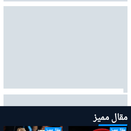
موتو جي بي: فرنانديز يحقق فوزًا كاسحًا ومارتين يعزز
صدارته
مقال مميز
مقال مميز
مقال مميز