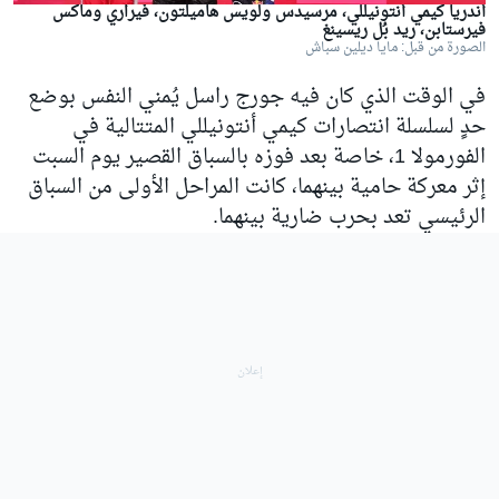
أندريا كيمي أنتونيللي، مرسيدس ولويس هاميلتون، فيراري وماكس
فيرستابن، ريد بُل ريسينغ
الصورة من قبل: مايا ديلين سباش
في الوقت الذي كان فيه جورج راسل يُمني النفس بوضع
حدٍ لسلسلة انتصارات كيمي أنتونيللي المتتالية في
الفورمولا 1، خاصة بعد فوزه بالسباق القصير يوم السبت
إثر معركة حامية بينهما، كانت المراحل الأولى من السباق
الرئيسي تعد بحرب ضارية بينهما.