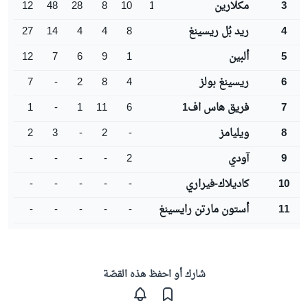
3
مكلارين
106
10
8
28
48
12
4
ريد بُل ريسينغ
57
8
4
4
14
27
5
ألبين
35
1
9
6
7
12
6
ريسينغ بولز
21
4
8
2
-
7
7
فريق هاس اف1
19
6
11
1
-
1
8
ويليامز
7
-
2
-
3
2
9
آودي
2
2
-
-
-
-
10
كاديلاك-فيراري
-
-
-
-
-
11
أستون مارتن رايسينغ
-
-
-
-
-
شارك أو احفظ هذه القصّة