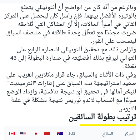
وبالرغم من أنّه كان من الواضح أنّ أنتونيللي يتمتّع
بالوتيرة الأفضل بينهما، فإنّ راسل كان ليحصل على المركز
الثاني في أسوأ الحالات، إلّا أنّ المشاكل التي تُلاحقه
ضربت مجدّدًا مع تعطّل وحدة طاقته في منتصف السباق
لينسحب على الفور.
وتزامن ذلك مع تحقيق أنتونيللي انتصاره الرابع على
التوالي ليرفع بذلك أفضليّته في صدارة البطولة إلى 43
نقطة.
وفي ذات الأثناء والسياق، جاء قرار مكلارين الغريب على
صعيد استراتيجيّة بدء السباق على إطارات "انترميديت"
ليُبخّر آمالها في تحقيق أيّ نتيجة تنافسيّة، وازداد الوضع
سوءًا مع انسحاب لاندو نوريس نتيجة مشكلة في علبة
التروس.
ترتيب بطولة السائقين
المركز
السائق
النقاط