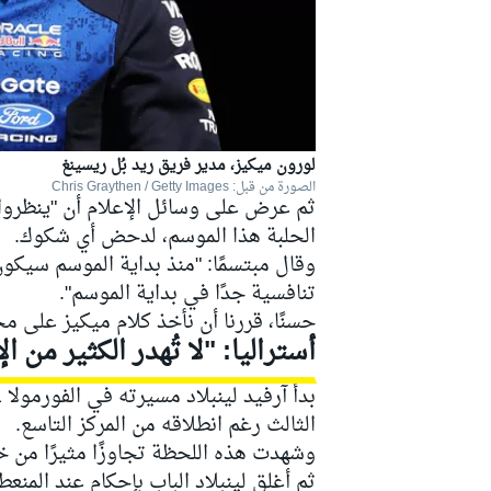
لورون ميكيز، مدير فريق ريد بُل ريسينغ
الصورة من قبل: Chris Graythen / Getty Images
ثم عرض على وسائل الإعلام أن "ينظروا"
الحلبة هذا الموسم، لدحض أي شكوك.
وقال مبتسمًا: "منذ بداية الموسم سيكون
تنافسية جدًا في بداية الموسم".
حسنًا، قررنا أن نأخذ كلام ميكيز على 
أستراليا: "لا تُهدر الكثير من
بدأ
آرفيد لينبلاد
الثالث رغم انطلاقه من المركز التاسع.
وشهدت هذه اللحظة تجاوزًا مثيرًا من خارج ال
ثم أغلق لينبلاد الباب بإحكام عند المنعطف 13 عندما حاول الفرنسي استعادة ا