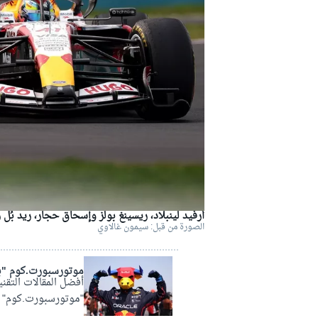
دبليو آر سي
أرفيد لينبلاد، ريسينغ بولز وإسحاق حجار، ريد بُل 
الصورة من قبل: سيمون غالاوي
موتورسبورت.كوم "ب
أفضل المقالات التقني
"موتورسبورت.كوم" بال