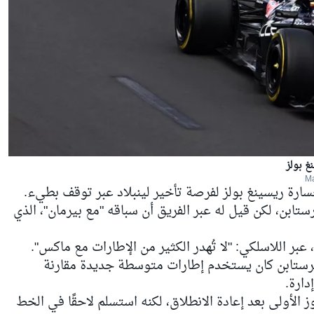
غ بولز
سارة ريسينغ بولز لفرصة تأخير لينبلاد عبر توقف بطيء.
تابن، لكن قيل له عبر الفريق أن سباقه "مع بيرمان"، الذي
عبر اللاسلكي: "لا تُهدر الكثير من الإطارات مع ماكس".
فيرستابن كان يستخدم إطارات متوسطة جديدة مقارنة
إدارة.
الأولى بعد إعادة الانطلاق، لكنه استسلم لاحقًا في الخط