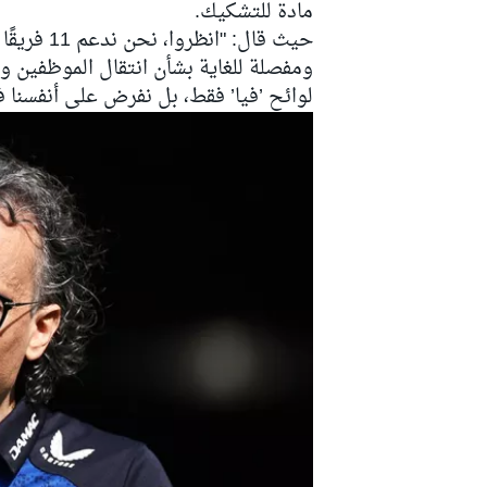
مادة للتشكيك.
حيث قال: 
ومفصلة للغاية بشأن انتقال الموظفين وف
لوائح ’فيا’ فقط، بل نفرض على أنفسنا
رالي