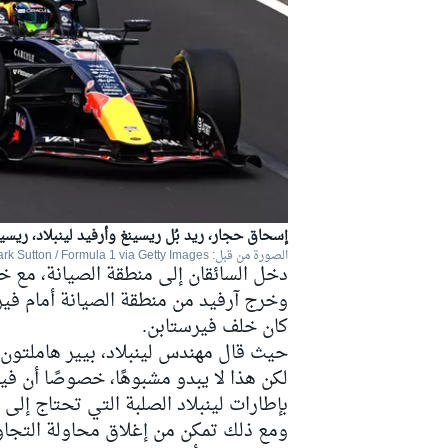
بطولات أخرى
إسحاق حجار، ريد بُل ريسينغ وأرفيد لينبلاد، ريسين
الصورة من قبل: Mark Sutton / Formula 1 via Getty Images
دخل السائقان إلى منطقة الصيانة، مع خ
وخرج آرفيد من منطقة الصيانة أمام فيرس
كان خلف فيرستابن.
حيث قال مهندس لينبلاد، بيير هاملتون، 
لكن هذا لا يبدو مشبوهًا، خصوصًا أن 
بإطارات لينبلاد الصلبة التي تحتاج إلى 
ومع ذلك تمكن من إغلاق محاولة التجاوز 