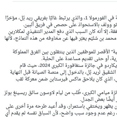
أُعيد فتح الجدل حول الملكية المشتركة في الفورمولا 1، والذي يرتبط غالبًا بفريقي ريد بُل، مؤخرًا
و وولف بالاستحواذ على حصص في فريق
ألبين
.
، إلا أنه كان السبب الذي دفع المدير التنفيذي لمكلارين
حمد بن سُليّم يعبّر فيها عن مخاوفه من هذه النماذج، لأنها
ة" الأقصر للموظفين الذين ينتقلون بين الفرق المملوكة
رية، أو حتى تقديم مساعدة على الحلبة.
وقد استشهد براون بأسرع لفة لدانيال ريكاردو في جائزة سنغافورة الكبرى 2024، حيث قام
الشقيق لريد بُل، بالدخول إلى منصة الصيانة قبل النهاية
، الذي كان يلاحق
ماكس فيرستابن
ضمن معركة لقب
زة ميامي الكبرى، طُلب من
ليام لاوسون
سائق
ريسينغ بولز
ر أيضًا بعض الجدل.
ن يظهر ويختفي باستمرار، وقد أُعيد طرحه مرة أخرى على
ى، رغم عدم وجود سبب واضح، لأن السباق نفسه لم يقدم أي