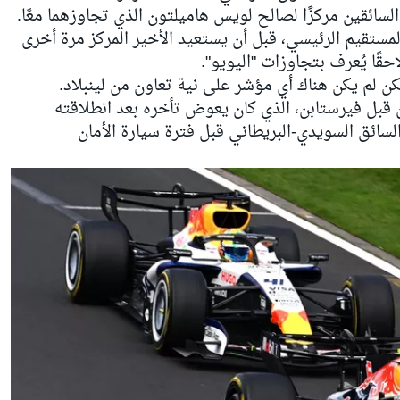
لسائقين مركزًا لصالح
لويس هاميلتون
الذي تجاوزهما معًا.
المستقيم الرئيسي، قبل أن يستعيد الأخير المركز مرة أخرى
قًا يُعرف بتجاوزات "اليويو".
كن لم يكن هناك أي مؤشر على نية تعاون من لينبلاد.
ن قبل فيرستابن، الذي كان يعوض تأخره بعد انطلاقته
لسائق السويدي-البريطاني قبل فترة سيارة الأمان