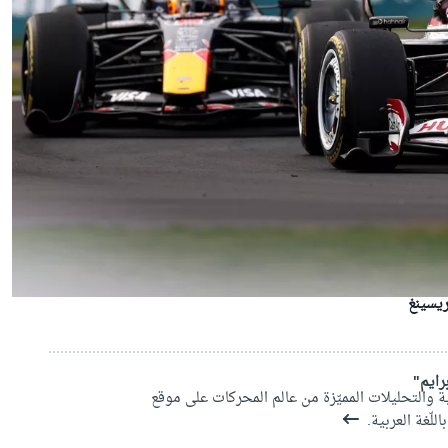
ريسينغ
رايم"
ة والتحليلات المميّزة من عالم المحركات على موقع
لّغة العربية.