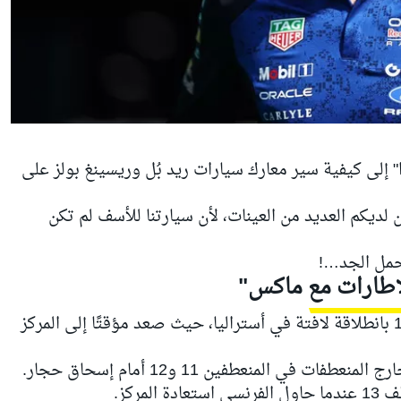
 إلى كيفية سير معارك سيارات ريد بُل وريسينغ بولز على
 لديكم العديد من العينات، لأن سيارتنا للأسف لم تكن
محمل الجد…!
 الإطارات مع ماكس"
مسيرته في الفورمولا 1 بانطلاقة لافتة في أستراليا، حيث صعد مؤقتًا إلى المركز
منعطفات في المنعطفين 11 و12 أمام
إسحاق حجار
.
لمركز.