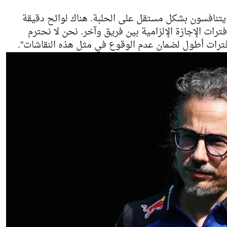
"انظروا، نحن ندعم 11 فريقًا يتنافسون بشكل مستقل على الحلبة. هناك لوائح دقيقة
ترات الإجازة الإلزامية بين فريق وآخر. نحن لا نحترم
 فترات أطول لضمان عدم الوقوع في مثل هذه النقاشات".