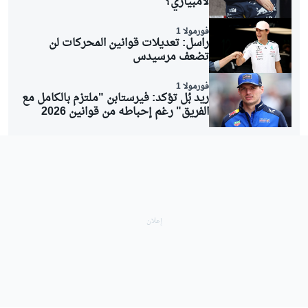
لامبيازي؟
فورمولا 1
راسل: تعديلات قوانين المحركات لن
تضعف مرسيدس
فورمولا 1
ريد بُل تؤكد: فيرستابن "ملتزم بالكامل مع
الفريق" رغم إحباطه من قوانين 2026