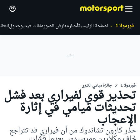
فورمولا 1
الصفحة الرئيسية
أخبار
معارض الصور
ملفات فيديو
جدول
النتائ
فورمولا 1
جائزة ميامي الكبرى
تحذير قوي لفيراري بعد فشل
تحديثات ميامي في إثارة
الإعجاب
حذر كارون تشاندوك من أن فيراري قد تتراجع
خلف مكلارين ومرسيدس بعدما فشلت