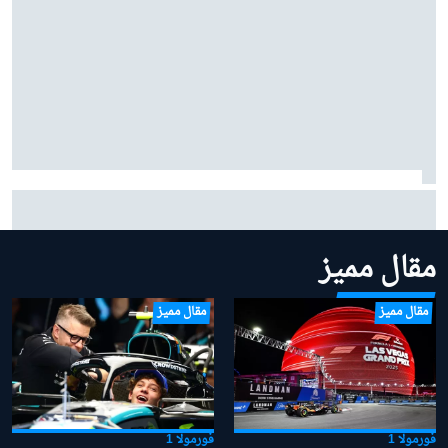
بينوتو يردّ على شائعات ساينز وبياسـتري: "نحن سعداء
بتشكيلتنا الحالية"
مقال مميز
مقال مميز
مقال مميز
فورمولا 1
فورمولا 1