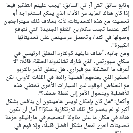
وتابع سائق اتش آر تي السابق: "يجب عليهم التفكير فيما
إذا كان هناك المزيد من الأداء الذي يمكن استخراجه أو
تحسينه من هذه التحديثات، لأنه بخلاف ذلك سيتراجعون
أكثر عندما تجلب مكلارين القطع الجديدة التي نتوقع
وصولها في كندا، وتحصل مرسيدس على تحديثاتها
الكبيرة".
ومن جانبه، أضاف دايفيد كولتارد المعلق الرئيسي في
سكاي سبورتس، الذي شارك تشاندوك الحلقة، قائلًا: "لا
أعرف ما المشكلة مع فيراري. هل يتعلق الأمر بالتربو
الصغير الذي يمنحهم أفضلية رائعة في اللفات الأولى، لكن
مع انخفاض الوقود لدى السيارات الأخرى تختفي هذه
الأفضلية ويتحول الأمر إلى نقطة ضعف؟".
وأكمل: "هل كان بإمكان لويس هاميلتون أن ينافس بشكل
أكبر لو لم يخسر كل تلك الارتكازية مبكرًا؟ آمل أن تكون
هناك في مكان ما على طاولة التصميم في مارانيللو حزمة
تحديثات أخرى تعمل بشكل أفضل قليلًا، وإلا فهم في