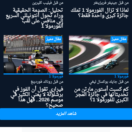
من قبل جينيفر فريزينغر
من قبل فيليب كليرين
لماذا لا تزال الفورمولا 1 تملك
تحليل: الصدمة الحقيقية
جائزة كبرى واحدة فقط؟
وراء تحول أنتونيللي السريع
إلى منافس على لقب
الفورمولا 1
مقال مميز
مقال مميز
فورمولا 1
فورمولا 1
من قبل جايك بوكسال ليغي
من قبل رونالد فوردينغ
كم كسبت أستون مارتن من
فيراري تقول أن الفوز في
تحديثاتها في جائزة المجر
برشلونة لا يعني الكثير في
الكبرى للفورمولا 1؟
موسم 2026.. فهل هذا
صحيح؟
شاهد المزيد