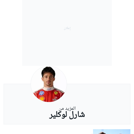
المزيد من
شارل لوكلير