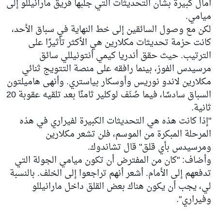
آمال كبيرة بشأن التحديثات التي جلبها فريق مارانيللو إلى
ميامي.
لكن مع وصول السائقين إلى خط النهاية في سباق الأحد،
كانت حزمة تحديثات مكلارين هي الأكثر تأثيرًا على
الترتيب. حيث حقق أندريا كيمي أنتونيللي سائق
مرسيدس الفوز، بينما رافقه على منصة التتويج ثنائي
مكلارين لاندو نوريس وأوسكار بياستري. وأنهى هاميلتون
السباق سادسًا، فيما صُنّف لوكلير ثامنًا بعد تلقيه عقوبة 20
ثانية.
"إذا كانت هذه هي التحديثات الكبيرة لفيراري في هذه
المرحلة المبكرة من الموسم، فلن تشعر مكلارين
ومرسيدس بأي قلق" قال تشاندوك.
وأضاف: "كان من المفترض أن تكون ميامي الجولة التي
تدفعهم إلى الأمام. أشعر أنهم تراجعوا إلى الخلف. بالنسبة
لي، يجب أن يكون هناك بعض القلق داخل مارانيللو
وفيراري".