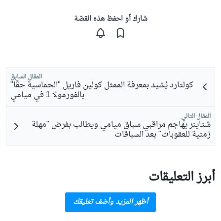
شارك أو احفظ هذه القصّة
المقال السابق
كولتارد يُشيد بمعرفة الممثل كولين فاريل "الحماسية حقًا"
بالفورمولا 1 في ميامي
المقال التالي
شتاينر يهاجم مراقبي سباق ميامي ويطالب بفرض "مهلة
زمنية للعقوبات" بعد السباقات
أبرز التعليقات
أظهر المزيد وأضف تعليقك