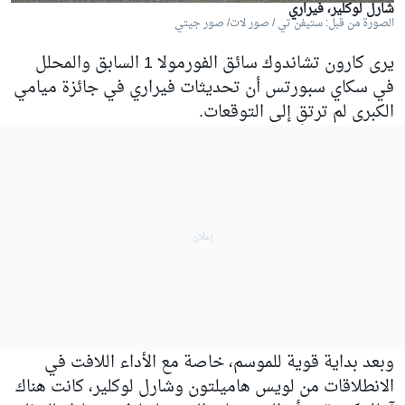
شارل لوكلير، فيراري
الصورة من قبل: ستيفن تي / صور لات/ صور جيتي
يرى كارون تشاندوك سائق الفورمولا 1 السابق والمحلل
في سكاي سبورتس أن تحديثات فيراري في جائزة ميامي
الكبرى لم ترتقِ إلى التوقعات.
وبعد بداية قوية للموسم، خاصة مع الأداء اللافت في
الانطلاقات من لويس هاميلتون وشارل لوكلير، كانت هناك