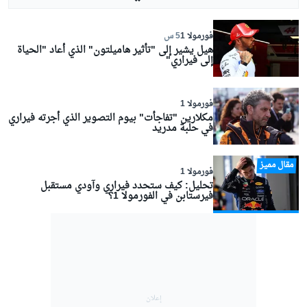
فورمولا 1
5 س
هيل يشير إلى "تأثير هاميلتون" الذي أعاد "الحياة
إلى فيراري"
فورمولا 1
مكلارين "تفاجأت" بيوم التصوير الذي أجرته فيراري
في حلبة مدريد
مقال مميز
فورمولا 1
تحليل: كيف ستحدد فيراري وآودي مستقبل
فيرستابن في الفورمولا 1؟