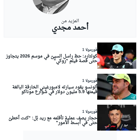
المزيد من
أحمد مجدي
فورمولا 1
كولتارد: حظ راسل السيئ في موسم 2026 يتجاوز
حتى قصة فيلم "روكي"
فورمولا 1
ألونسو يقود سيارته لامبورغيني الخارقة البالغة
قيمتها 5.9 مليون دولار في شوارع موناكو
فورمولا 1
حجار يصف عملية تأقلمه مع ريد بُل: "كنت أخطئ
حتى في أبسط الأمور"