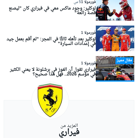
فورمولا 1
5 س
لوكلير: وجود ماكس معي في فيراري كان "ليصنع
قصة رائعة"
فورمولا 1
لوكلير بعد تأهله ثالثًا في المجر: "لم أقم بعمل جيد
في إعدادات السيارة"
مقال مميز
فورمولا 1
فيراري تقول أن الفوز في برشلونة لا يعني الكثير
في موسم 2026.. فهل هذا صحيح؟
المزيد من
فيراري