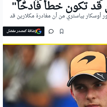
قد تكون خطأً فادحًا"
ر أوسكار بياستري من أن مغادرة مكلارين قد
إضافة كمصدر مفضل