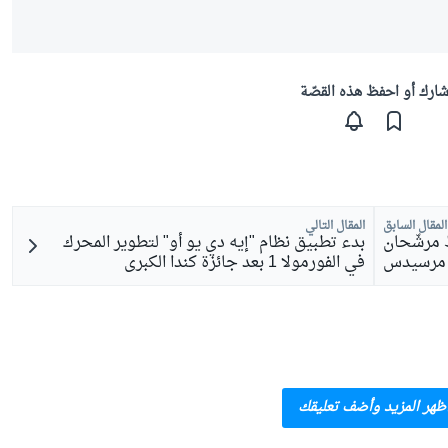
ارك أو احفظ هذه القصّة
المقال السابق
المقال التالي
 مرشّحان
بدء تطبيق نظام "إيه دي يو أو" لتطوير المحرك
في الفورمولا 1 بعد جائزة كندا الكبرى
ظهر المزيد وأضف تعليقك