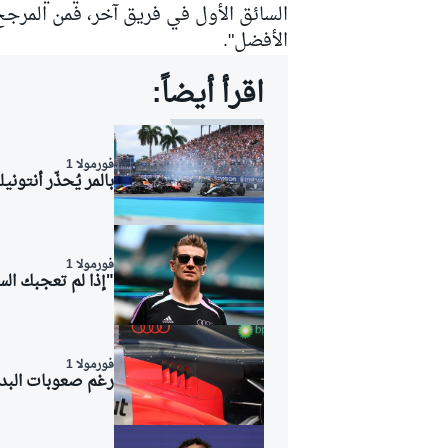
السائق الأول في فريق آخر، فمن المرجح 
الأفضل".
اقرأ أيضاً:
فورمولا 1
بالمر يُحذّر أنتو
فورمولا 1
"إذا لم تعجبك الس
فورمولا 1
رالي
رغم صعوبات البدا