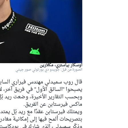
دبليو آر سي
أوسكار بياستري، مكلارين
الصورة من قبل: جويدو دي بورتولي صور جيتي
قال روب سميدلي مهندس فيراري السابق إن
يصبحوا "السائق الأول" في فريق آخر، لا 
وبحسب التقارير الأخيرة، وضعت ريد بُ
ماكس فيرستابن عن الفريق.
بتصريحات ألمح فيها إلى إمكانية مغادرته الفورمولا 1 بسبب عدم ر