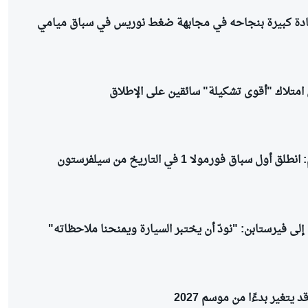
شادة كبيرة بنجاحه في مجابهة ضغط نوريس في سباق ميامي
 امتلاك "أقوى تشكيلة" سائقين على الإطلاق
ل سباق فورمولا 1 في التاريخ من سيلفرستون
لى فيرستابن: "نودّ أن يختبر السيارة ويمنحنا ملاحظاته"
د يتغير بدءًا من موسم 2027