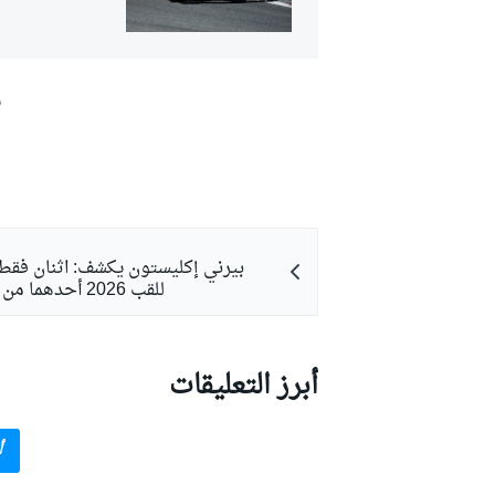
ش
بيرني إكليستون يكشف: اثنان فقط
للقب 2026 أحدهما من مرسيدس
أبرز التعليقات
أ