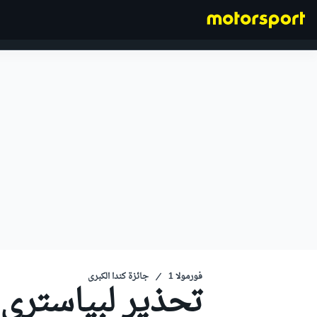
فورمولا 1
فورمولا 1
جائزة كندا الكبرى
تحذير لبياستري 