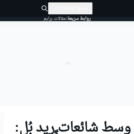
جميع البطولات
روابط سريعة:
مقالات برايم
وسط شائعات ريد بُل: