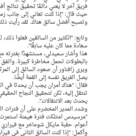
فريق آخر لا يعني دائمًا تحقيق نتائج أ
حيث قال: "إذا كنت تعاني إلى جانب زمي
وتصبح أفضل سائق هناك. لقد رأيت ذلك
سباقات التحمّل
وتابع: "الكثير من السائقين فعلوا ذلك، لكنن
سعادة مما كان عليه سابقًا".
هذا وأشار سميدلي، مستشهدًا بفترته مع 
بالبطولات تحمل مخاطرة كبيرة. واتفق أوت
ويرى زافناور أن صعود السائق إلى المر
يصل الفريق نفسه إلى القمة أيضًا.
فقال: "هناك أمران يجب أن يحدثا في ال
تنتقل إليه، لكن لتحقيق النجاح الحقيقي،
يحدث بعد الانتقالات".
"مرسيدس امتلكت فترة هيمنة استمرت س
أعوام. حقبة مايكل شوماخر مع فيراري 
وأكمل: "إذا كنت السائق الثاني في فير