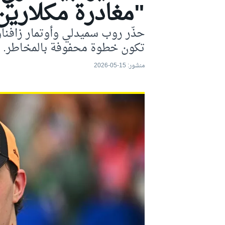
"مغادرة مكلارين 
موتو جي بي
حذّر روب سميدلي وأوتمار زافناو
تكون خطوة محفوفة بالمخاطر.
منشور:
15-05-2026
فورمولا إي