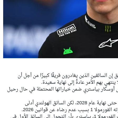
 السائقين الذين يغادرون فريقًا كبيرًا من أجل أن
ينتهي بهم الأمر عادةً إلى نهاية سعيدة.
ل أوسكار بياستري ضمن خياراتها المحتملة في حال رحيل
ويمتلك فيرستابن عقدًا مع ريد بُل يمتد حتى نهاية عام 2028، لكن السائق الهولندي أدلى
ضاه عن قوانين 2026.
وذكّر سميدلي، الذي شارك في بودكاست الفورمولا 1، بياستري بأن التحول إلى السائق الأول في