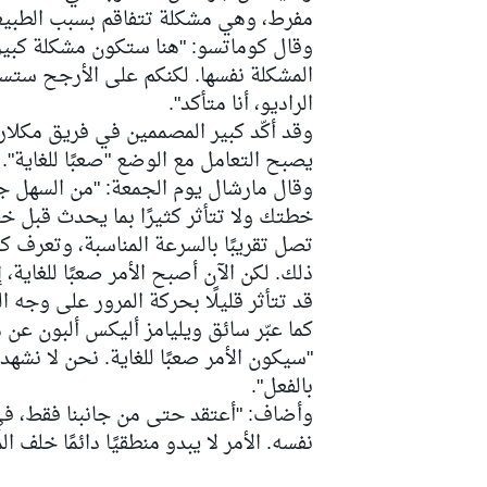
مفرط، وهي مشكلة تتفاقم بسبب الطبيعة 
وقال كوماتسو: "هنا ستكون مشكلة كبيرة"
المشكلة نفسها. لكنكم على الأرجح ستس
الراديو، أنا متأكد".
وقد أكّد كبير المصممين في فريق مكلار
يصبح التعامل مع الوضع "صعبًا للغاية".
وقال مارشال يوم الجمعة: "من السهل جد
خطتك ولا تتأثر كثيرًا بما يحدث قبل خط 
تصل تقريبًا بالسرعة المناسبة، وتعرف ك
ذلك. لكن الآن أصبح الأمر صعبًا للغاية، إ
قد تتأثر قليلًا بحركة المرور على وجه
كما عبّر سائق ويليامز أليكس ألبون عن 
"سيكون الأمر صعبًا للغاية. نحن لا نشه
بالفعل".
رالي
وأضاف: "أعتقد حتى من جانبنا فقط، ف
نفسه. الأمر لا يبدو منطقيًا دائمًا خلف ا