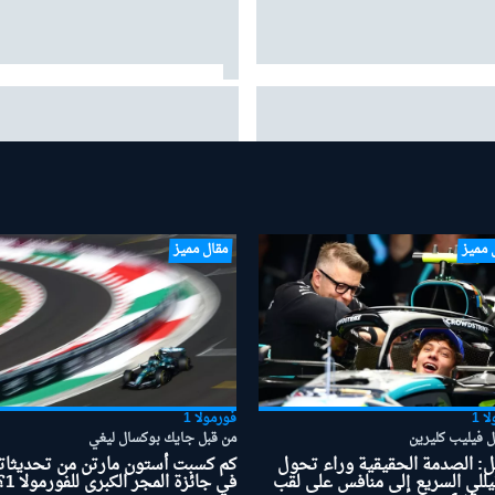
لي: "نوريس موهبة حقيقية"
فيراري تعزز قسم تطوير الهيكل مع
مهندس جديد من مرسيدس
 مميز
مقال مميز
ا 1
فورمولا 1
ل فيليب كليرين
من قبل جايك بوكسال ليغي
ل: الصدمة الحقيقية وراء تحول
كم كسبت أستون مارتن من تحديثاته
يللي السريع إلى منافس على لقب
في جائزة المجر الكبرى للفورمولا 1؟