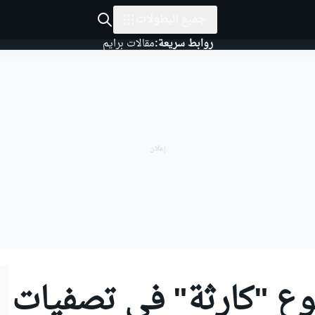
جميع البطولات
روابط سريعة:
مقالات برايم
ع "كارثة" في تصفيات