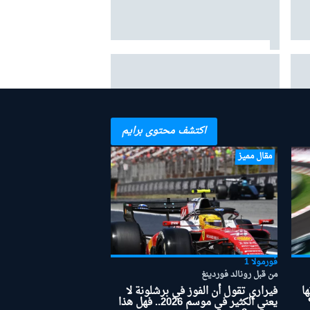
فيرستابن حول عاطفة الأبوّة: "أعظم
مكافأة" في حياتي هي ابنتي ليلي
اكتشف محتوى برايم
مقال مميز
فورمولا 1
من قبل رونالد فوردينغ
ا
فيراري تقول أن الفوز في برشلونة لا
يعني الكثير في موسم 2026.. فهل هذا