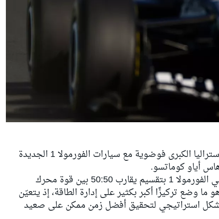
قد تصبح حصّة التصفيات ضمن جائزة أستراليا الكبرى فوضوية مع سيارات الفورمولا 1 الجديدة
وتتميّز وحدات الطاقة المُعاد تصميمها في الفورمولا 1 بتقسيم يقارب 50:50 بين قوة محرك
و ما وضع تركيزًا أكبر بكثير على إدارة الطاقة، إذ يتعيّن
 بشكل استراتيجي لتحقيق أفضل زمن ممكن على صعيد