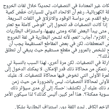
ت غير المعتادة في التصفيات، تحديدًا خلال لفات الخروج
 الكهربائية، رغم أن الاتحاد الدولي للسيارات خفّض كمية
 رفع القدم عن دواسة الوقود والانزلاق في اللفات السريعة.
 إذا كانت التصفيات قد تتحول إلى "فوضى كاملة مع تعثر
 متى يبدأ البعض لفاته ومتى ينهيها، واستنزاف البطاريات
ن اللازم"، أجاب: "نعم، لأنه لشحن البطارية في لفة الخروج
 المنعطفات، لكن في بعض المقاطع المستقيمة يجب أن
ح لشخص بالمرور في مقطع مستقيم حيث ينبغي أن تنطلق
لك؟".
ة في التصفيات. لكن مرة أخرى، لهذا السبب بالنسبة لي
تمكن من محاكاة ذلك قدر الإمكان. لا يمكنك الدخول إلى
مرة الأولى التي تخوض فيها محاكاة للتصفيات. لا، عليك
ولى لمحاكاة التصفيات، ليس بالضرورة من حيث زمن
د ذلك عليك أن تكتشف: 'حسنًا، إلى أي مدى سيؤثر ذلك
ية ممكنة؟'. هذا أمر كبير، أليس كذلك؟ لذا سيكون الأمر
زخم الكافي لبدء اللفة دون استنزاف البطارية بشكل