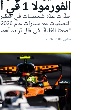
الفورمولا 1 في أستراليا
موتو جي بي
ا
"صعبًا للغاية" في ظل تزايد أهمية
منشور:
06-03-2026
فورمولا إي