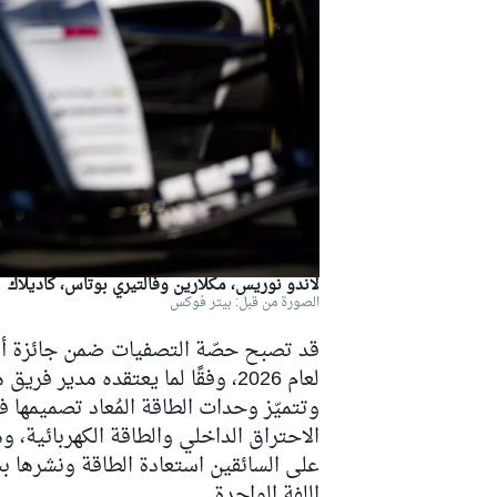
دبليو آر سي
لاندو نوريس، مكلارين وفالتيري بوتاس، كاديلاك
الصورة من قبل: بيتر فوكس
لعام 2026، وفقًا لما يعتقده مدير فريق هاس أياو كوماتسو.
الاحتراق الداخلي والطاقة الكهربائية، وه
على السائقين استعادة الطاقة ونشرها
اللفة الواحدة.