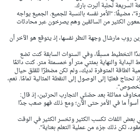
السريعة لحلبة ألبرت بارك.
، مضيفًا: "الأمر نفسه بالنسبة للجميع. الجميع يواجه
معون الكثير من السائقين وهم يصرخون عبر محادثات
ين روب مارشال وجهة النظر نفسها، إذ يتوقع هو الآخر أن
ًا التخطيط مسبقًا، وفي السنوات السابقة كنت تضع
البداية والنهاية بمئتي متر أو خمسمئة متر. كنت دائمًا
مية الطاقة المتوفرة لديك، ولم تكن مضطرًا للقلق حيال
ذ تحتاج فعليًا إلى الوصول إلى النقطة المثالية تمامًا. نعم،
 الخصوص".
مخاوف مماثلة بعد حصّتَي التجارب الحرتين، إذ قال:
د أسوأ ما في الأمر حتى الآن؛ ومع ذلك فهو صعب جدًا
ي بعض اللفات تكسب الكثير وتخسر الكثير في الوقت
لمقود، لكن ذلك جزء من عملية التعلم بعناية".