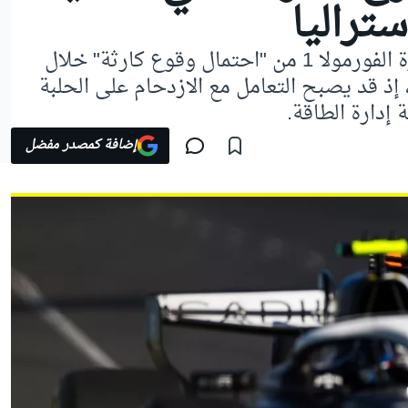
حذّرت عدّة شخصيات في حظيرة الفورمولا 1 من "احتمال وقوع كارثة" خلال
لتصفيات مع سيارات عام 2026، إذ قد يصبح التعامل مع الازدحام على الحلبة
 إدارة الطاقة.
إضافة كمصدر مفضل