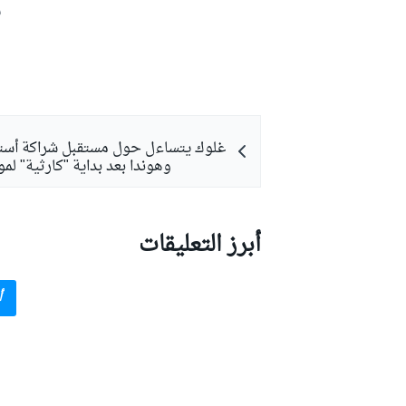
ش
غلوك يتساءل حول مستقبل شراكة أست
وهوندا بعد بداية "كارثية" لموسم 
أبرز التعليقات
أ