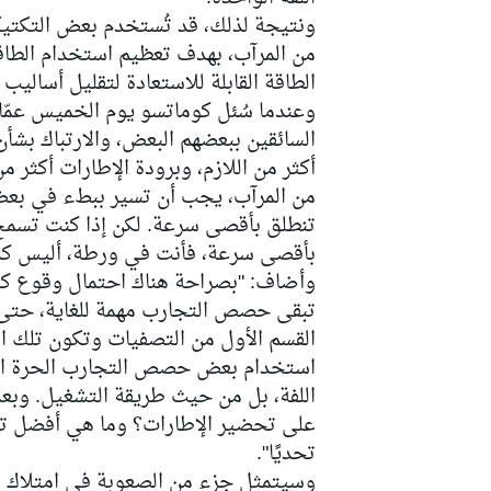
ونتيجة لذلك، قد تُستخدم بعض التكتيكا
من المرآب، بهدف تعظيم استخدام الطاقة
الطاقة القابلة للاستعادة لتقليل أساليب
وعندما سُئل كوماتسو يوم الخميس عمّا
سباقات التحمّل
السائقين ببعضهم البعض، والارتباك بشأن
أكثر من اللازم، وبرودة الإطارات أكثر م
من المرآب، يجب أن تسير ببطء في بعض
تنطلق بأقصى سرعة. لكن إذا كنت تسم
بأقصى سرعة، فأنت في ورطة، أليس كذ
وأضاف: "بصراحة هناك احتمال وقوع كارث
تبقى حصص التجارب مهمة للغاية، حتى ن
القسم الأول من التصفيات وتكون تلك ال
استخدام بعض حصص التجارب الحرة الأ
اللفة، بل من حيث طريقة التشغيل. وبع
على تحضير الإطارات؟ وما هي أفضل تسو
تحديًا".
وسيتمثل جزء من الصعوبة في امتلاك ال