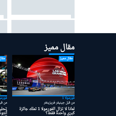
راسل: المشاكل نابعة من السيارة، وليس
سميد
بطولات أخرى
من قيادتي
مقال مميز
مقال مميز
مقال
فورمولا 1
فورمول
من قبل جينيفر فريزينغر
من قب
لماذا لا تزال الفورمولا 1 تملك جائزة
تحلي
كبرى واحدة فقط؟
أنتون