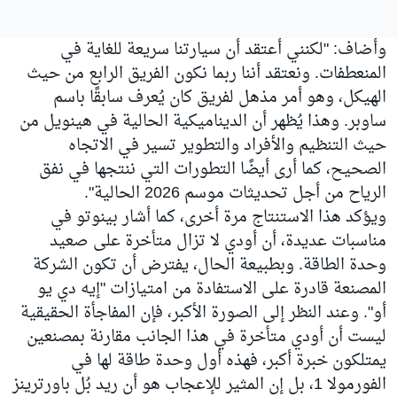
وأضاف: "لكنني أعتقد أن سيارتنا سريعة للغاية في
المنعطفات. ونعتقد أننا ربما نكون الفريق الرابع من حيث
الهيكل، وهو أمر مذهل لفريق كان يُعرف سابقًا باسم
ساوبر. وهذا يُظهر أن الديناميكية الحالية في هينويل من
حيث التنظيم والأفراد والتطوير تسير في الاتجاه
الصحيح، كما أرى أيضًا التطورات التي ننتجها في نفق
الرياح من أجل تحديثات موسم 2026 الحالية".
ويؤكد هذا الاستنتاج مرة أخرى، كما أشار بينوتو في
مناسبات عديدة، أن أودي لا تزال متأخرة على صعيد
وحدة الطاقة. وبطبيعة الحال، يفترض أن تكون الشركة
المصنعة قادرة على الاستفادة من امتيازات "إيه دي يو
أو". وعند النظر إلى الصورة الأكبر، فإن المفاجأة الحقيقية
ليست أن أودي متأخرة في هذا الجانب مقارنة بمصنعين
يمتلكون خبرة أكبر، فهذه أول وحدة طاقة لها في
الفورمولا 1، بل إن المثير للإعجاب هو أن ريد بُل باورترينز