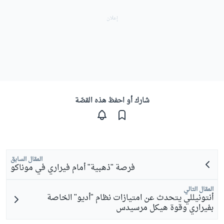
شارك أو احفظ هذه القصّة
المقال السابق
فرصة "ذهبية" أمام فيراري في موناكو
المقال التالي
أنتونيللي يتحدث عن امتيازات نظام "أديو" الخاصة
بفيراري وقوة هيكل مرسيدس