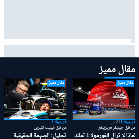
بيرمان يشرح كيف يستمد "ثقة هائلة" من تألق أنتونيللي
وحجار في الفورمولا 1
مقال مميز
مقال مميز
مقال مميز
فورمولا 1
23 س
فورمولا 1
من قبل جينيفر فريزينغر
من قبل فيليب كليرين
لماذا لا تزال الفورمولا 1 تملك
تحليل: الصدمة الحقيقية