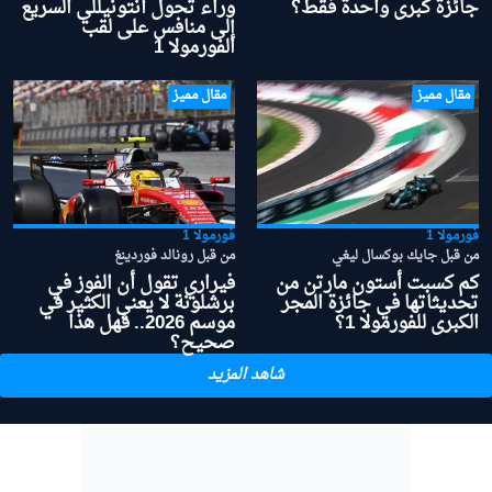
جائزة كبرى واحدة فقط؟
وراء تحول أنتونيللي السريع
إلى منافس على لقب
الفورمولا 1
مقال مميز
مقال مميز
فورمولا 1
فورمولا 1
من قبل جايك بوكسال ليغي
من قبل رونالد فوردينغ
كم كسبت أستون مارتن من
فيراري تقول أن الفوز في
تحديثاتها في جائزة المجر
برشلونة لا يعني الكثير في
الكبرى للفورمولا 1؟
موسم 2026.. فهل هذا
صحيح؟
شاهد المزيد