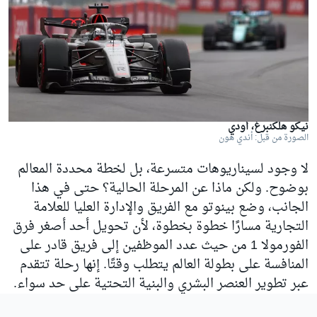
نيكو هلكنبرغ، أودي
الصورة من قبل: أندي هون
لا وجود لسيناريوهات متسرعة، بل لخطة محددة المعالم
بوضوح. ولكن ماذا عن المرحلة الحالية؟ حتى في هذا
الجانب، وضع بينوتو مع الفريق والإدارة العليا للعلامة
التجارية مسارًا خطوة بخطوة، لأن تحويل أحد أصغر فرق
الفورمولا 1 من حيث عدد الموظفين إلى فريق قادر على
المنافسة على بطولة العالم يتطلب وقتًا. إنها رحلة تتقدم
عبر تطوير العنصر البشري والبنية التحتية على حد سواء.