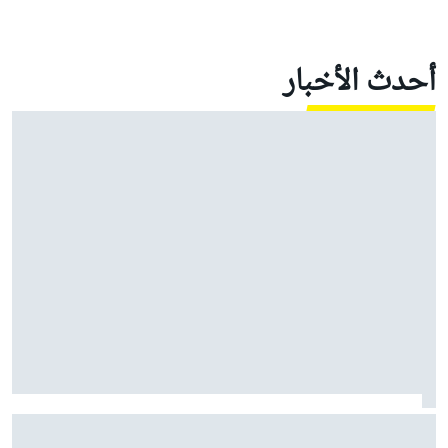
أحدث الأخبار
إكليستون: فيرستابن هو السبب الحقيقي وراء عودة جائزة
هولندا الكبرى