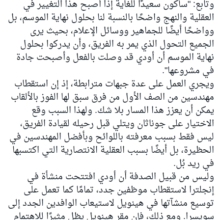
وتابع: "سأكون سعيدًا للغاية إذا أصبح هذا التغيير في
العقلية والنهج واضحًا بالنسبة لنا بحلول نهاية الموسم، بل
وواضحًا أيضًا للجماهير ووسائل الإعلام، بحيث يرى
الجميع التحول الذي يمر به الفريق، وأن يدركوا بحلول
نهاية الموسم أن أودي قد وصلت بالفعل وأصبحت جادة
في مشروعها".
ويجري العمل على عدة جبهات مترابطة، إذ إن استقطاب
مهندسين من الصف الأول من فرق سبق لها الفوز بالألقاب
يمكن أن يعزز هذا المسار بلا شك. ولهذا السبب وقع
الاختيار على جوناثان ويتلي قبل رحيله لقيادة الفريق،
ليس فقط بسبب معرفته باللوائح وبأفضل المهندسين في
الحظيرة، بل أيضًا بسبب العقلية الانتصارية التي اكتسبها
في ريد بُل.
وليس من قبيل الصدفة أن أودي افتتحت منشأة في
إنجلترا لاستقطاب موظفين جدد، تمامًا كما تعمل على
توسيع منشآتها في هينويل لاستيعاب الوافدين الجدد إلى
سويسرا. ومع ذلك، فإن مقر هينويل يظل مثيرًا للاهتمام