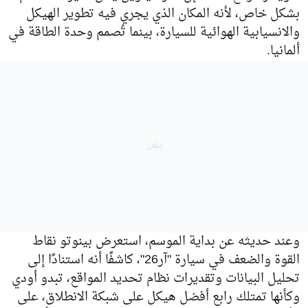
بشكل خاص، لأنه المكان الذي يجري فيه تطوير الهيكل
والانسيابية الهوائية للسيارة، بينما تُصمم وحدة الطاقة في
ألمانيا.
وعند حديثه عن بداية الموسم، استعرض بينوتو نقاط
القوة والضعف في سيارة "آر26"، كاشفًا أنه استنادًا إلى
تحليل البيانات وتقديرات نظام تحديد المواقع، تبدو أودي
وكأنها تمتلك رابع أفضل هيكل على شبكة الانطلاق، على