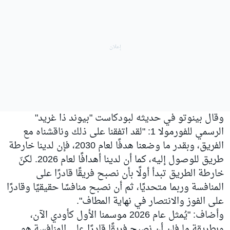
وقال بينوتو في حديثه لبودكاست "بيوند ذا غريد"
الرسمي للفورمولا 1: "لقد اتفقنا على ذلك وناقشناه مع
الفريق، وبقدر ما وضعنا هدفًا لعام 2030، فإن لدينا خارطة
طريق للوصول إليه، كما أن لدينا أهدافًا لعام 2026. لكنّ
خارطة الطريق تبدأ أولًا بأن نصبح فريقًا قادرًا على
المنافسة وربما متحديًا، ثم أن نصبح منافسًا حقيقيًا وقادرًا
على الفوز والانتصار في نهاية المطاف".
وأضاف: "يُمثل عام 2026 موسمنا الأول كأودي الآن،
وبطريقة ما فإن أن نصبح فريقًا قادرًا على المنافسة هو