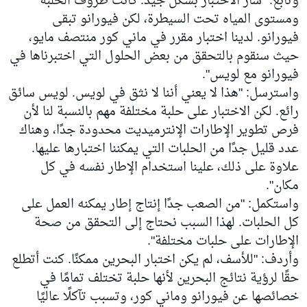
وتابع: "سار الاختبار بشكل جيد. كانت ظروف الحلبة
ومستوى المياه تحت السيطرة، لكن فيورانو تبقى
فيورانو. لدينا اختبار مقرر في ماني كور منتصف مايو،
حيث سنقوم بالتحقق من بعض الحلول التي اختبرناها في
فيورانو مع لويس".
واسترسل: "هذا لا يعني أننا لا نثق في لويس. لويس سائق
رائع. لكن الاختبار على حلبة مختلفة مهم بالنسبة لنا لأن
فرص تطوير الإطارات الإنترميديت محدودة جدًا، وهناك
عدد قليل جدًا من الحلبات التي يمكننا اختبارها عليها.
علاوة على ذلك، علينا استخدام الإطار نفسه في كل
مكان".
واستكمل: "من الصعب جدًا إنتاج إطار يمكنه العمل على
كل الحلبات. لهذا السبب نحتاج إلى التحقق من صحة
الإطارات على حلبات مختلفة".
وأردف: "للأسف، لم يكن اختبار البحرين ممكنًا. كنت أتطلع
حقًا لرؤية نتائج البحرين لأنها حلبة تختلف تمامًا في
خصائصها عن فيورانو وماني كور، وتسبب تآكلًا عاليًا