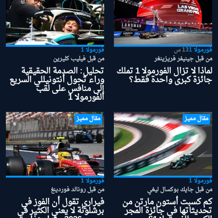
فورمولا 1
13 س
فورمولا 1
من قبل جينيفر فريزينغر
من قبل فيليب كليرين
لماذا لا تزال الفورمولا 1 تملك
تحليل: الصدمة الحقيقية
جائزة كبرى واحدة فقط؟
وراء تحول أنتونيللي السريع
إلى منافس على لقب
الفورمولا 1
مقال مميز
مقال مميز
فورمولا 1
فورمولا 1
من قبل جايك بوكسال ليغي
من قبل رونالد فوردينغ
كم كسبت أستون مارتن من
فيراري تقول أن الفوز في
تحديثاتها في جائزة المجر
برشلونة لا يعني الكثير في