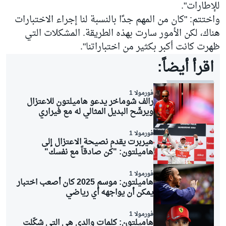
للإطارات".
واختتم: "كان من المهم جدًا بالنسبة لنا إجراء الاختبارات
هناك، لكن الأمور سارت بهذه الطريقة. المشكلات التي
ظهرت كانت أكبر بكثير من اختباراتنا".
اقرأ أيضاً:
فورمولا 1
رالف شوماخر يدعو هاميلتون للاعتزال
ويرشّح البديل المثالي له مع فيراري
فورمولا 1
هيربرت يقدم نصيحة الاعتزال إلى
هاميلتون: "كن صادقاً مع نفسك"
فورمولا 1
هاميلتون: موسم 2025 كان أصعب اختبار
يمكن أن يواجهه أي رياضي
فورمولا 1
هاميلتون: كلمات والدي هي التي شكّلت