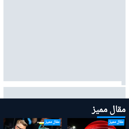
سائق سابق ينتقد "فيا" لعدم تحركها مبكرًا بشأن قوانين
الفورمولا 1 لموسم 2026
مقال مميز
مقال مميز
مقال مميز