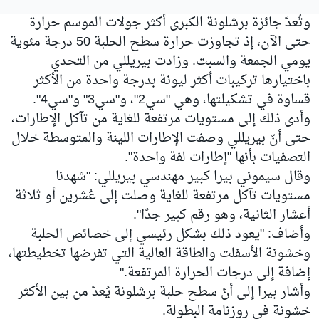
وتُعدّ جائزة برشلونة الكبرى أكثر جولات الموسم حرارة
حتى الآن، إذ تجاوزت حرارة سطح الحلبة 50 درجة مئوية
يومي الجمعة والسبت. وزادت بيريللي من التحدي
باختيارها تركيبات أكثر ليونة بدرجة واحدة من الأكثر
قساوة في تشكيلتها، وهي "سي2"، و"سي3" و"سي4".
وأدى ذلك إلى مستويات مرتفعة للغاية من تآكل الإطارات،
حتى أنّ بيريللي وصفت الإطارات اللينة والمتوسطة خلال
التصفيات بأنها "إطارات لفة واحدة".
وقال سيموني بيرا كبير مهندسي بيريللي: "شهدنا
مستويات تآكل مرتفعة للغاية وصلت إلى عُشرين أو ثلاثة
أعشار الثانية، وهو رقم كبير جدًا".
وأضاف: "يعود ذلك بشكل رئيسي إلى خصائص الحلبة
وخشونة الأسفلت والطاقة العالية التي تفرضها تخطيطتها،
إضافة إلى درجات الحرارة المرتفعة."
وأشار بيرا إلى أنّ سطح حلبة برشلونة يُعدّ من بين الأكثر
خشونة في روزنامة البطولة.