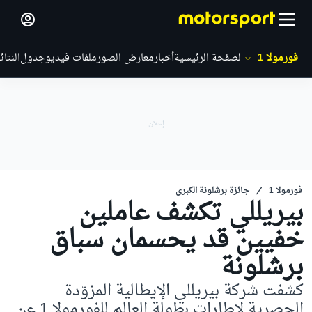
فورمولا 1
الصفحة الرئيسية
أخبار
معارض الصور
ملفات فيديو
جدول
النتائ
فورمولا 1
جائزة برشلونة الكبرى
بيريللي تكشف عاملين
خفيين قد يحسمان سباق
برشلونة
كشفت شركة بيريللي الإيطالية المزوّدة
الحصرية لإطارات بطولة العالم للفورمولا 1 عن