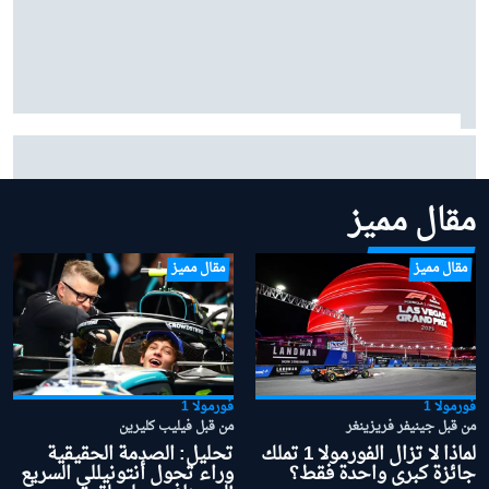
بينوتو يردّ على شائعات ساينز وبياسـتري: "نحن سعداء
بتشكيلتنا الحالية"
مقال مميز
مقال مميز
مقال مميز
فورمولا 1
فورمولا 1
من قبل جينيفر فريزينغر
من قبل فيليب كليرين
لماذا لا تزال الفورمولا 1 تملك
تحليل: الصدمة الحقيقية
جائزة كبرى واحدة فقط؟
وراء تحول أنتونيللي السريع