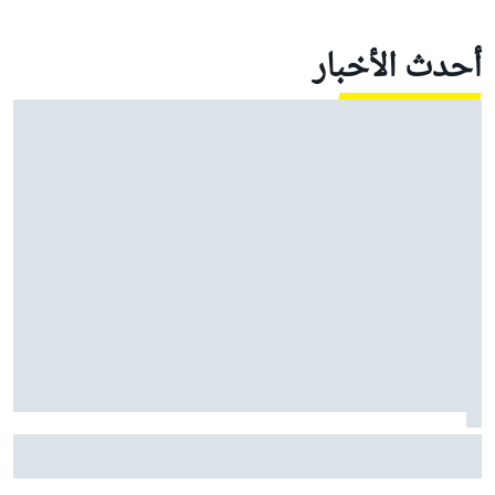
أحدث الأخبار
موتو جي بي: مارتين يقود أبريليا إلى ثلاثية في السباق
القصير مع معاناة ماركيز