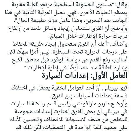
وقال: "مستوى الخشونة السطحية مرتفع للغاية مقارنة
بمعظم الحلبات الأخرى. فهي تحتل المرتبة الثانية في هذا
الجانب بعد البحرين، وهذا عامل مؤثر بطبيعة الحال".
وأوضح أنّ الفرق ستحاول إيجاد وسائل للحد من ارتفاع
درجات حرارة الإطارات خلال السباق.
وأضاف: "أعلم أنّ الفرق ستحاول إيجاد طريقة للحفاظ
على درجات الحرارة تحت السيطرة. ليس أمرًا سهلًا، لكن
أساليب رفع القدم عن دواسة الوقود قبل مناطق الكبح
وإدارة الطاقة ستساعد أيضًا في إدارة الإطارات."
العامل الأول: إعدادات السيارة
ترى بيريللي أنّ أحد العوامل الخفية يتمثل في اختلاف
فلسفة إعدادات السيارات بين الفرق.
وأوضح داريو مارافوتشي رئيس قسم رياضة السيارات
في بيريللي أنّ بعض الفرق اختارت إعدادات هجومية
للتخلص من ضعف الاستجابة للانعطاف وتحسين الأداء
على صعيد اللفة الواحدة في التصفيات، لكن ذلك قد