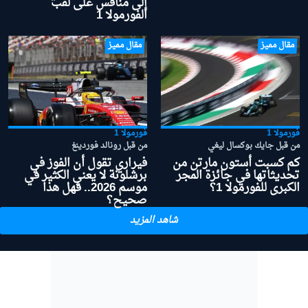
إلى منافس على لقب
الفورمولا 1
مقال مميز
مقال مميز
فورمولا 1
فورمولا 1
من قبل جايك بوكسال ليغي
من قبل رونالد فوردينغ
كم كسبت أستون مارتن من
فيراري تقول أن الفوز في
تحديثاتها في جائزة المجر
برشلونة لا يعني الكثير في
الكبرى للفورمولا 1؟
موسم 2026.. فهل هذا
صحيح؟
شاهد المزيد