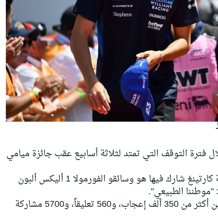
ال فترة التوقف التي تمتد لثلاثة أسابيع عقب جائزة ميامي
حيث نشر صوراً على إنستغرام من حصة كارتينغ شارك فيها هو وسائقو الفورمولا 1 أليكس ألبون
 "موطننا الطبيعي".
وقد حصد هذا الوصف المكوّن من كلمتين أكثر من 350 ألف إعجاب، و560 تعليقاً، و5700 مشاركة