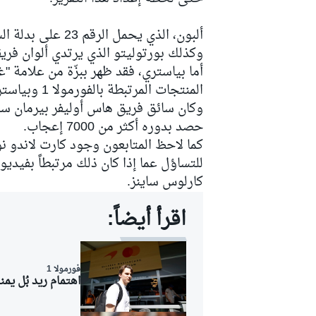
ألبون، الذي يحمل
وكذلك بورتوليتو الذي يرتدي ألوان فريق
أما بياستري، فقد ظهر ببزّة من علامة "
سباقات التحمّل
المنتجات المرتبطة بالفورمولا 1 وبياستري، والتي حظيت بانتشار واسع في عام 2025.
وكان سائق فريق هاس
أوليفر بيرمان
سري
حصد بدوره أكثر من 7000 إعجاب.
كما لاحظ المتابعون وجود كارت
لاندو 
للتساؤل عما إذا كان ذلك مرتبطاً بفيدي
كارلوس ساينز.
اقرأ أيضاً:
فورمولا 1
اهتمام ريد بُل ي