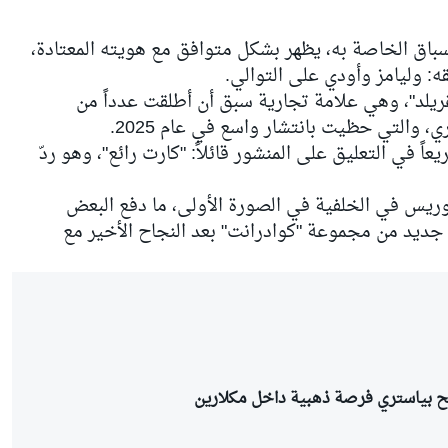
 الرقم 23 على بدلة السباق الخاصة به، يظهر بشكل متوافق مع هويته المعتادة،
ه: وليامز وأودي على التوالي.
غريلد"، وهي علامة تجارية سبق أن أطلقت عدداً من
عاً في التعليق على المنشور قائلاً: "كارت رائع"، وهو ردّ
نوريس
في الخلفية في الصورة الأولى، ما دفع البعض
و جديد من مجموعة "كوادرانت" بعد النجاح الأخير مع
منح بياستري فرصة ذهبية داخل مكلارين