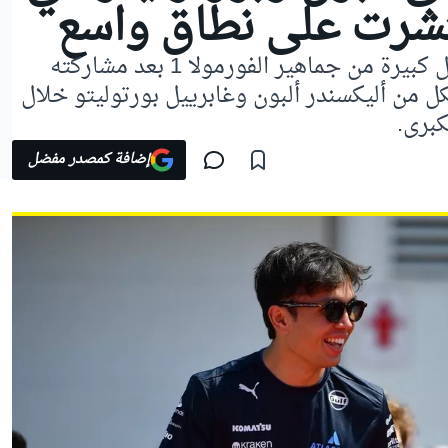
نتشرت على نطاق واسع
حظي أوسكار بياستري بردود فعل كبيرة من جماهير الفورمولا 1 بعد مشاركته
 من أليكسندر ألبون وغابرييل بورتوليتو خلال
كبرى.
إضافة كمصدر مفضل