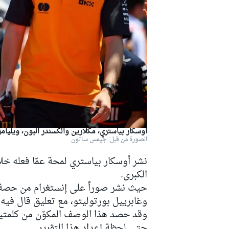
دبليو آر سي
أوسكار بياستري، مكلارين وألكسندر ألبون، ويليامز
الصورة من قبل: جيمس ساتون
نشر
أوسكار بياستري
لمحة عمّا فعله خل
الكبرى.
وغابرييل بورتوليتو، مع تعليق قال فيه:
حتى لحظة إعداد هذا التقرير.