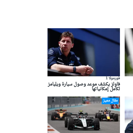
فورمولا 1
فاولز يكشف موعد وصول سيارة ويليامز
لكامل إمكانياتها
مقال مميز