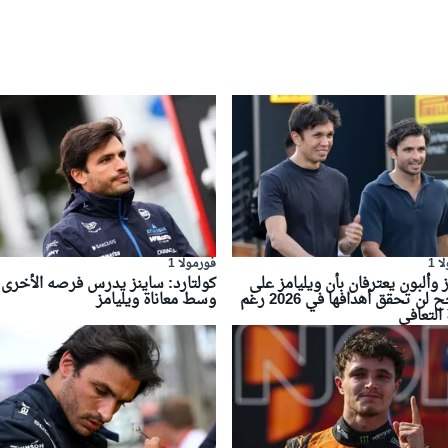
 1
فورمولا 1
 وألبون يعترفان بأن ويليامز على
كولتارد: ساينز يدرس فرصه الأخرى
الأرجح لن تحقق أهدافها في 2026 رغم
وسط معاناة ويليامز
التعافي