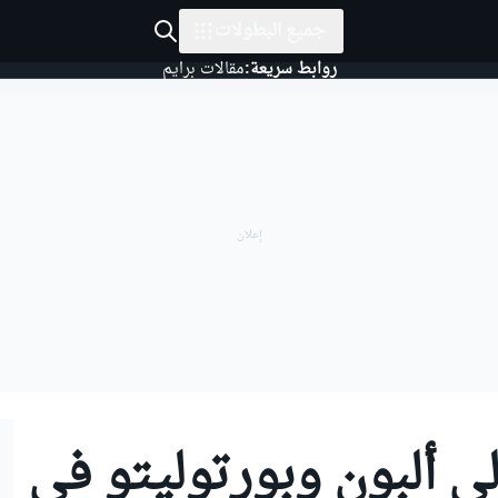
جميع البطولات
روابط سريعة:
مقالات برايم
ى ألبون وبورتوليتو في