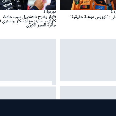
 1
فورمولا 1
لي: "نوريس موهبة حقيقية"
فاولز يشرح بالتفصيل سبب حادث
كارلوس ساينز مع أوسكار بياستري 
جائزة المجر الكبرى
وري محتار من عدم إمكانية تفوق
خوذة موقّعة من 20 سائقًا في الفو
 على مكلارين وفيراري
1 تجمع تبرعات قياسية