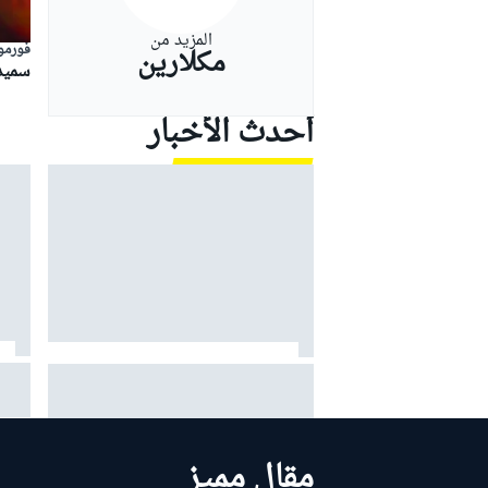
المزيد من
فورمولا
مكلارين
سميد
بطولات أخرى
أحدث الأخبار
بريات
موتو جي بي: مارتين يقود أبريليا إلى
ألبين
ثلاثية في السباق القصير مع معاناة
ماركيز
مقال مميز