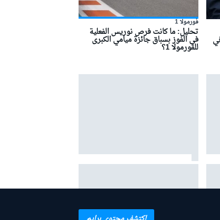
فورمولا 1
تحليل: ما كانت فرص نوريس الفعلية
في الفوز بسباق جائزة ميامي الكبرى
في
للفورمولا 1؟
رمولا
بينوتو يردّ على شائعات ساينز
وبياسـتري: "نحن سعداء بتشكيلتنا
الحالية"
اكتشف محتوى برايم