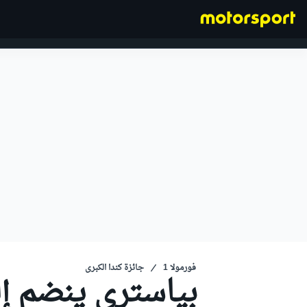
فورمولا 1
فورمولا 1
جائزة كندا الكبرى
بياستري ينضم إل