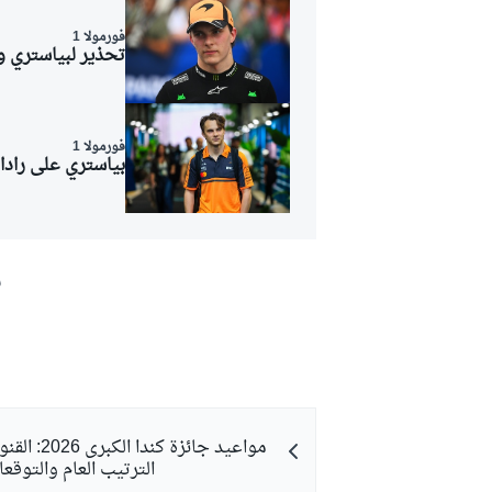
فورمولا 1
تحذير لبياستري و
فورمولا 1
بياستري على رادار
ش
رالي
مواعيد جائزة كندا
الترتيب العام والتوقع