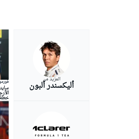
المزيد من
فورمولا
أليكسندر ألبون
ساينز
خطة 