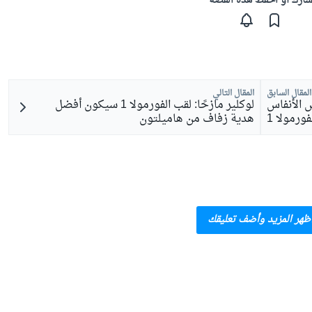
ارك أو احفظ هذه القصّة
المقال السابق
المقال التالي
بس الأنفاس
لوكلير مازحًا: لقب الفورمولا 1 سيكون أفضل
ورمولا 1
هدية زفاف من هاميلتون
ظهر المزيد وأضف تعليقك