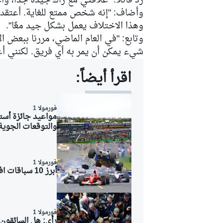
رد قائلًا: "علاقتي مع زاك جيدة جدًا، وأع
وأضاف: "إنه شخص ممتع للغاية. أعتقد أ
وهذا الاختلاف يعمل بشكل جيد معًا".
وتابع: "في العام الماضي، مررنا ببعض 
شيء يمكن أن يمر به أي فريق. لكنني أع
سباقات التحمّل
اقرأ أيضاً:
فورمولا 1
والتوقعات الجوية
فورمولا 1
أبرز 10 سباقات افتتاحية بدراما تحبس الأنفاس في مواسم الفورمولا 1
فورمولا 1
رأي: هل السائقون محقو