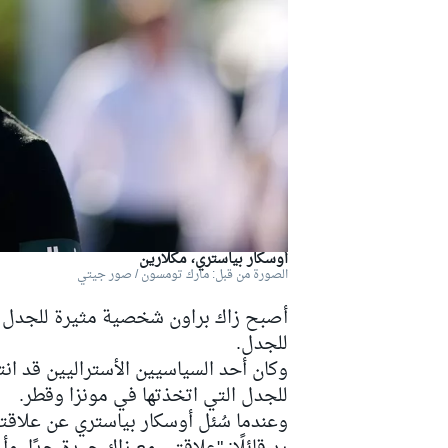
دبليو آر سي
أوسكار بياستري، مكلارين
الصورة من قبل: مارك تومسون / صور جيتي
أصبح زاك براون شخصية مثيرة للجدل للغ
للجدل.
وكان أحد السياسيين الأستراليين قد انت
للجدل التي اتخذتها في مونزا وقطر.
وعندما سُئل أوسكار بياستري عن علاقته 