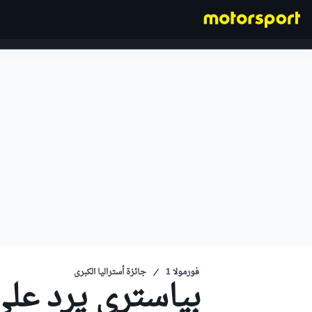
فورمولا 1
فورمولا 1
جائزة أستراليا الكبرى
بياستري يرد على