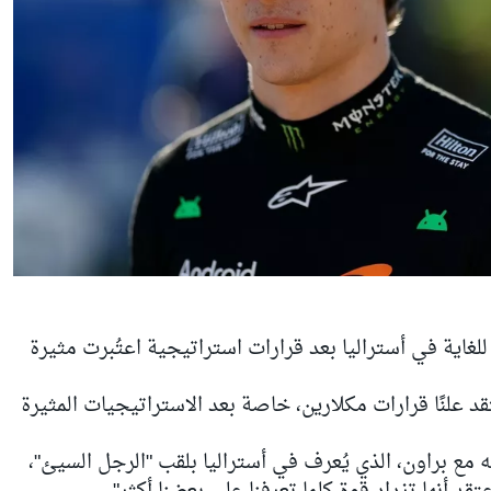
اية في أستراليا بعد قرارات استراتيجية اعتُبرت مثيرة
قد علنًا قرارات مكلارين، خاصة بعد الاستراتيجيات المثيرة
مع براون، الذي يُعرف في أستراليا بلقب "الرجل السيئ"،