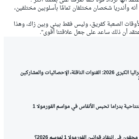
تقد أنها تزداد قوة كلما تعرفنا على بعضنا أكثر".
نه وأندريا شخصان مختلفان تمامًا بأسلوبين مختلفين،
الأوقات الصعبة كفريق، وليس فقط بيني وبين زاك، وهذا
تقد أن ذلك ساعد على جعل علاقتنا أقوى".
مواعيد جائزة أستراليا الكبرى 2026: القنوات الناقلة، الإحصائيات والمشاركين
ن في انتقاد قوانين الفورمولا 1 لموسم 2026؟