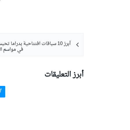
ش
أبرز 10 سباقات افتتاحية بدراما تح
في مواسم الف
أبرز التعليقات
أ