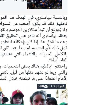
وبالنسبة لبياستري، فإن الهدف هذا الم
تحقيق ذلك قد يكون أصعب من السنوات 
ولا يُتوقع أن تبدأ مكلارين الموسم بالق
يعتقد بياستري أنه قادر على تحقيق تقد
وعندما سُئل عمّا إذا كان بإمكانه التطو
قول ذلك لأن الموسم لم يبدأ بعد. لكن ال
بالكامل. الخبرات والأشياء التي تعلمت
العام أيضًا".
واختتم: "بالطبع هناك بعض التحديات، و
والتي ربما لم نشهد مثلها من قبل. لكن
الأمام اعتمادًا على ما تعلمته خلال الس
فورمولا 1
200
رالي