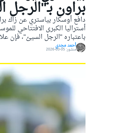
براون بـ"الرجل ا
موتو جي بي
دافع أوسكار بياستري عن زاك برا
أستراليا الكبرى الافتتاحي للموس
باعتباره "الرجل السيئ"، فإن علاق
أحمد مجدي
منشور:
05-03-2026
فورمولا إي