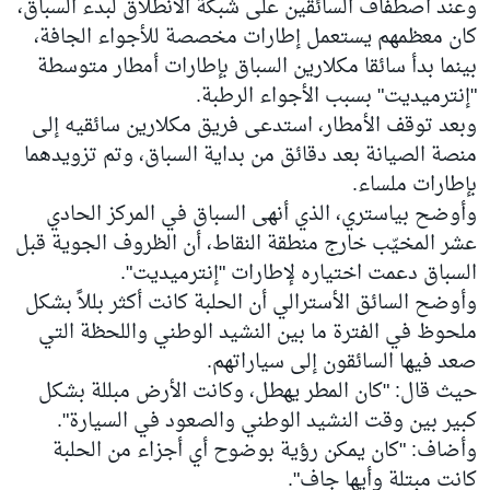
وعند اصطفاف السائقين على شبكة الانطلاق لبدء السباق،
كان معظمهم يستعمل إطارات مخصصة للأجواء الجافة،
بينما بدأ سائقا مكلارين السباق بإطارات أمطار متوسطة
"إنترميديت" بسبب الأجواء الرطبة.
وبعد توقف الأمطار، استدعى فريق مكلارين سائقيه إلى
منصة الصيانة بعد دقائق من بداية السباق، وتم تزويدهما
بإطارات ملساء.
وأوضح بياستري، الذي أنهى السباق في المركز الحادي
عشر المخيّب خارج منطقة النقاط، أن الظروف الجوية قبل
السباق دعمت اختياره لإطارات "إنترميديت".
وأوضح السائق الأسترالي أن الحلبة كانت أكثر بللاً بشكل
ملحوظ في الفترة ما بين النشيد الوطني واللحظة التي
صعد فيها السائقون إلى سياراتهم.
حيث قال: "كان المطر يهطل، وكانت الأرض مبللة بشكل
كبير بين وقت النشيد الوطني والصعود في السيارة".
وأضاف: "كان يمكن رؤية بوضوح أي أجزاء من الحلبة
كانت مبتلة وأيها جاف".