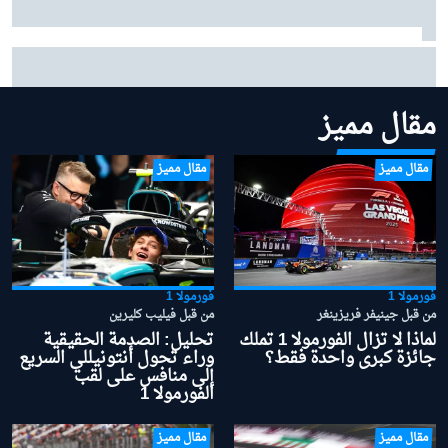
بينوتو يردّ على شائعات ساينز وبياسـتري: "نحن سعداء
بتشكيلتنا الحالية"
مقال مميز
مقال مميز
مقال مميز
فورمولا 1
فورمولا 1
من قبل جينيفر فريزينغر
من قبل فيليب كليرين
لماذا لا تزال الفورمولا 1 تملك
تحليل: الصدمة الحقيقية
جائزة كبرى واحدة فقط؟
وراء تحول أنتونيللي السريع
إلى منافس على لقب
الفورمولا 1
مقال مميز
مقال مميز