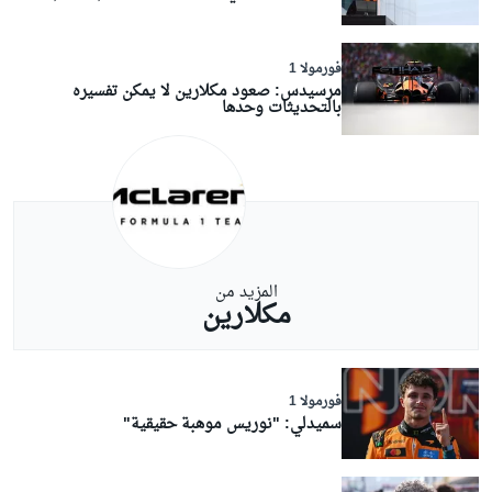
فورمولا 1
مرسيدس: صعود مكلارين لا يمكن تفسيره
بالتحديثات وحدها
المزيد من
مكلارين
فورمولا 1
سميدلي: "نوريس موهبة حقيقية"