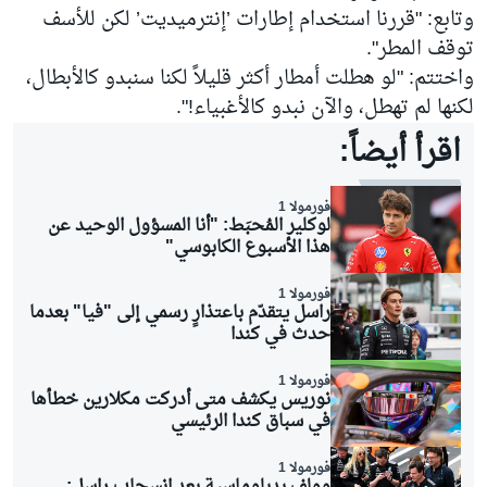
وتابع: "قررنا استخدام إطارات ’إنترميديت’ لكن للأسف
توقف المطر".
واختتم: "لو هطلت أمطار أكثر قليلاً لكنا سنبدو كالأبطال،
لكنها لم تهطل، والآن نبدو كالأغبياء!".
اقرأ أيضاً:
فورمولا 1
لوكلير المُحبَط: "أنا المسؤول الوحيد عن
هذا الأسبوع الكابوسي"
فورمولا 1
راسل يتقدّم باعتذارٍ رسمي إلى "فيا" بعدما
حدث في كندا
فورمولا 1
نوريس يكشف متى أدركت مكلارين خطأها
في سباق كندا الرئيسي
فورمولا 1
وولف بدبلوماسية بعد انسحاب راسل: