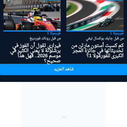
فورمولا 1
فورمولا 1
من قبل جايك بوكسال ليغي
من قبل رونالد فوردينغ
كم كسبت أستون مارتن من
فيراري تقول أن الفوز في
تحديثاتها في جائزة المجر
برشلونة لا يعني الكثير في
الكبرى للفورمولا 1؟
موسم 2026.. فهل هذا
صحيح؟
شاهد المزيد