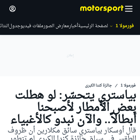
فورمولا 1
الصفحة الرئيسية
أخبار
معارض الصور
ملفات فيديو
جدول
النتائ
فورمولا 1
جائزة كندا الكبرى
بياستري يتحسّر: لو هطلت
بعض الأمطار لأصبحنا
أبطالاً.. والآن نبدو كالأغبياء
قال أوسكار بياستري سائق مكلارين أن ظروف
الطقس في سباق جائزة كندا الكبرى لم تتطور