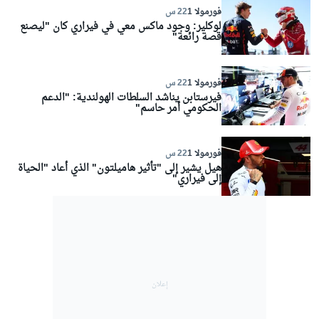
فورمولا 1
22 س
لوكلير: وجود ماكس معي في فيراري كان "ليصنع
قصة رائعة"
فورمولا 1
22 س
فيرستابن يناشد السلطات الهولندية: "الدعم
الحكومي أمر حاسم"
فورمولا 1
22 س
هيل يشير إلى "تأثير هاميلتون" الذي أعاد "الحياة
إلى فيراري"