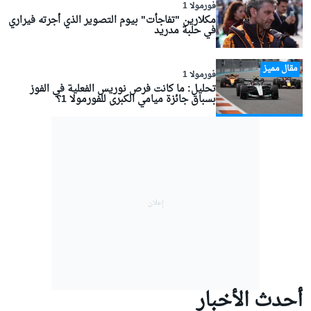
فورمولا 1
مكلارين "تفاجأت" بيوم التصوير الذي أجرته فيراري
في حلبة مدريد
مقال مميز
فورمولا 1
تحليل: ما كانت فرص نوريس الفعلية في الفوز
بسباق جائزة ميامي الكبرى للفورمولا 1؟
أحدث الأخبار