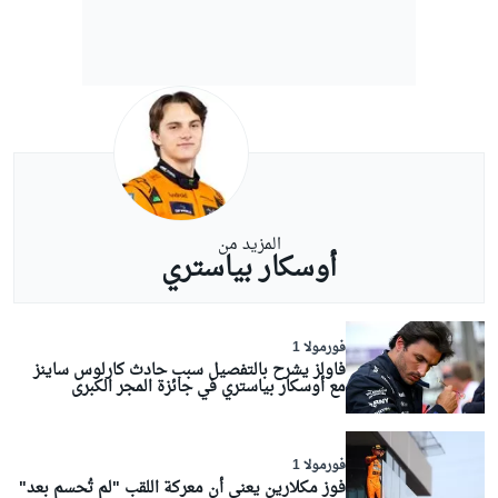
المزيد من
أوسكار بياستري
فورمولا 1
فاولز يشرح بالتفصيل سبب حادث كارلوس ساينز
مع أوسكار بياستري في جائزة المجر الكبرى
فورمولا 1
فوز مكلارين يعني أن معركة اللقب "لم تُحسم بعد"