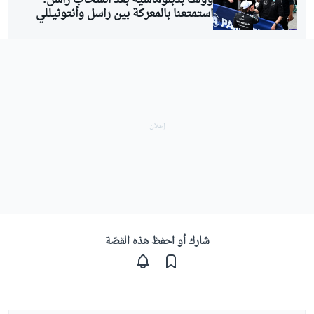
استمتعنا بالمعركة بين راسل وأنتونيللي
شارك أو احفظ هذه القصّة