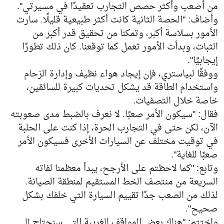
من أصعب وأكثر حصص التجارب تعقيدًا في مسيرتي".
وأضاف: "الحصة الثانية كانت أكثر طبيعية قليلًا. سارت
الأمور بسلاسة أكبر، وتمكنا من تحقيق قدر أكبر من
الثبات، وبدأت الأمور تعمل كما توقعنا. كان ذلك تطورًا
إيجابيًا".
ووفقًا لبياستري، فإن إيجاد هواء نظيف وإدارة الزحام
واستخدام الطاقة قد يشكل تحديات كبيرة للسائقين،
خاصة خلال التصفيات.
فقال: "سيكون الأمر صعبًا. لا نعرف بالضبط مدى صعوبته
الآن، لكن حتى في التجارب الحرة، إذا كنت على الحلبة
في توقيت مختلف عن السيارات الأخرى فسيكون الأمر
صعبًا للغاية".
وتابع: "كما لاحظتم على الأرجح، يبدأ معظمنا لفاته
السريعة من منتصف الخط المستقيم لمنطقة الصيانة.
لذلك من الصعب جدًا تقييم السيارة التي خلفك بشكل
صحيح".
واختتم: "هناك بعض المواقف الغريبة التي سنحتاج إلى