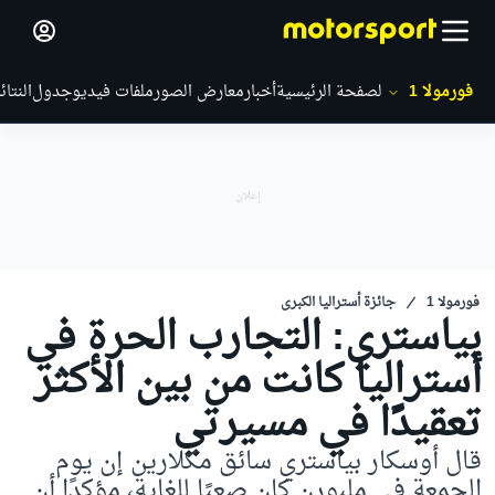
فورمولا 1
الصفحة الرئيسية
أخبار
معارض الصور
ملفات فيديو
جدول
النتائ
فورمولا 1
جائزة أستراليا الكبرى
بياستري: التجارب الحرة في
أستراليا كانت من بين الأكثر
تعقيدًا في مسيرتي
قال أوسكار بياستري سائق مكلارين إن يوم
الجمعة في ملبورن كان صعبًا للغاية، مؤكدًا أن