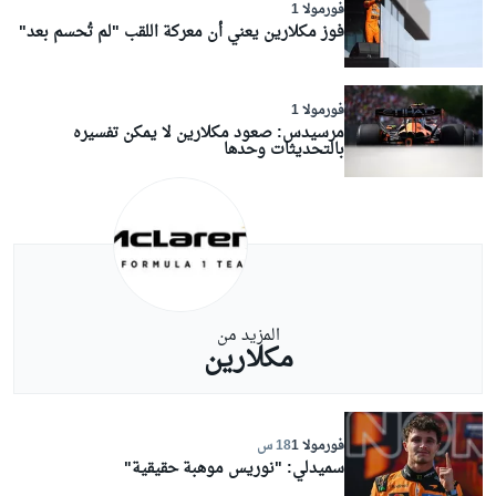
فورمولا 1
فوز مكلارين يعني أن معركة اللقب "لم تُحسم بعد"
فورمولا 1
مرسيدس: صعود مكلارين لا يمكن تفسيره
بالتحديثات وحدها
المزيد من
مكلارين
فورمولا 1
18 س
سميدلي: "نوريس موهبة حقيقية"