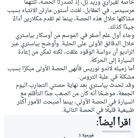
خاصة لفيراري وريد بُل، إذ تصدرتا الحصة، تلتهما
مرسيدس. في المقابل، لفتت أستون مارتن الانتباه بسبب
مشاكلها خلال هذه الحصة، بينما لم تقدم مكلارين أداءً
جيدًا كذلك.
وجاء أول علم أصفر في الموسم من أوسكار بياستري
خلال الدقائق الأولى على الحلبة. وأوضح بياستري عبر
الراديو أن دواسة الوقود علقت، لكنه تمكن من إعادة
السيارة إلى الحركة.
أما زميله لاندو نوريس فأنهى الحصة الأولى مبكرًا بسبب
مشكلة في علبة التروس.
وقد تحدث بياستري بعد نهاية حصتي التجارب اليوم
الجمعة، موضحًا أنه كان من الصعب جدًا التأقلم مع
السيارة في الحصة الأولى، بينما أصبحت الأمور أكثر
طبيعية قليلًا في الحصة الثانية.
اقرأ أيضاً:
فورمولا 1