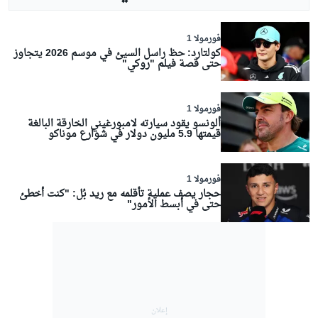
فورمولا 1
كولتارد: حظ راسل السيئ في موسم 2026 يتجاوز
حتى قصة فيلم "روكي"
فورمولا 1
ألونسو يقود سيارته لامبورغيني الخارقة البالغة
قيمتها 5.9 مليون دولار في شوارع موناكو
فورمولا 1
حجار يصف عملية تأقلمه مع ريد بُل: "كنت أخطئ
حتى في أبسط الأمور"