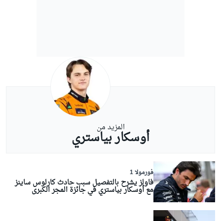
المزيد من
أوسكار بياستري
فورمولا 1
فاولز يشرح بالتفصيل سبب حادث كارلوس ساينز
مع أوسكار بياستري في جائزة المجر الكبرى