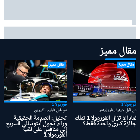
تقرير: ريد بُل يجد بديلًا للامبياسي في الفورمولا 1
مقال مميز
مقال مميز
مقال مميز
فورمولا 1
فورمولا 1
من قبل جينيفر فريزينغر
من قبل فيليب كليرين
لماذا لا تزال الفورمولا 1 تملك
تحليل: الصدمة الحقيقية
جائزة كبرى واحدة فقط؟
وراء تحول أنتونيللي السريع
إلى منافس على لقب
الفورمولا 1