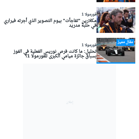
فورمولا 1
مكلارين "تفاجأت" بيوم التصوير الذي أجرته فيراري
في حلبة مدريد
مقال مميز
فورمولا 1
تحليل: ما كانت فرص نوريس الفعلية في الفوز
بسباق جائزة ميامي الكبرى للفورمولا 1؟