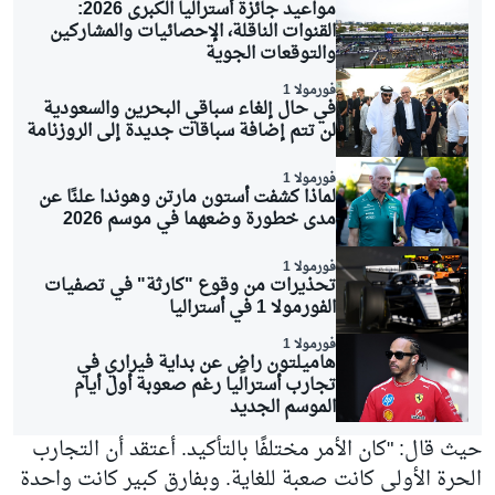
مواعيد جائزة أستراليا الكبرى 2026:
القنوات الناقلة، الإحصائيات والمشاركين
والتوقعات الجوية
فورمولا 1
في حال إلغاء سباقي البحرين والسعودية
لن تتم إضافة سباقات جديدة إلى الروزنامة
فورمولا 1
لماذا كشفت أستون مارتن وهوندا علنًا عن
مدى خطورة وضعهما في موسم 2026
فورمولا 1
تحذيرات من وقوع "كارثة" في تصفيات
الفورمولا 1 في أستراليا
فورمولا 1
هاميلتون راضٍ عن بداية فيراري في
تجارب أستراليا رغم صعوبة أول أيام
الموسم الجديد
حيث قال: "كان الأمر مختلفًا بالتأكيد. أعتقد أن التجارب
الحرة الأولى كانت صعبة للغاية. وبفارق كبير كانت واحدة