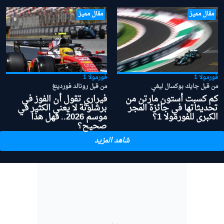
مقال مميز
مقال مميز
فورمولا 1
فورمولا 1
من قبل جايك بوكسال ليغي
من قبل رونالد فوردينغ
كم كسبت أستون مارتن من
فيراري تقول أن الفوز في
تحديثاتها في جائزة المجر
برشلونة لا يعني الكثير في
الكبرى للفورمولا 1؟
موسم 2026.. فهل هذا
صحيح؟
شاهد المزيد