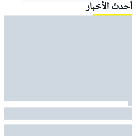
أحدث الأخبار
موتو جي بي: مارتين يتصدر ثنائية أبريليا في الصف الأول
خلال التجارب التأهيلية في سيلفرستون