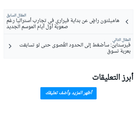
المقال السابق
هاميلتون راضٍ عن بداية فيراري في تجارب أستراليا رغم
صعوبة أول أيام الموسم الجديد
المقال التالي
فيرستابن: سأضغط إلى الحدود القُصوى حتى لو تسابقت
بعربة تسوق
أبرز التعليقات
أظهر المزيد وأضف تعليقك