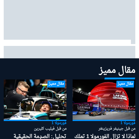
سميدلي عن ريد بُل: يعانون الكثير من "المشاكل المحورية"
مقال مميز
مقال مميز
مقال مميز
فورمولا 1
فورمولا 1
من قبل جينيفر فريزينغر
من قبل فيليب كليرين
لماذا لا تزال الفورمولا 1 تملك
تحليل: الصدمة الحقيقية