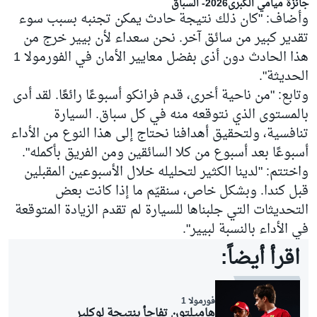
جائزة ميامي الكبرى2026- السباق
وأضاف: "كان ذلك نتيجة حادث يمكن تجنبه بسبب سوء
تقدير كبير من سائق آخر. نحن سعداء لأن بيير خرج من
هذا الحادث دون أذى بفضل معايير الأمان في الفورمولا 1
الحديثة".
وتابع: "من ناحية أخرى، قدم فرانكو أسبوعًا رائعًا. لقد أدى
بالمستوى الذي نتوقعه منه في كل سباق. السيارة
تنافسية، ولتحقيق أهدافنا نحتاج إلى هذا النوع من الأداء
أسبوعًا بعد أسبوع من كلا السائقين ومن الفريق بأكمله".
واختتم: "لدينا الكثير لتحليله خلال الأسبوعين المقبلين
قبل كندا. وبشكل خاص، سنقيّم ما إذا كانت بعض
التحديثات التي جلبناها للسيارة لم تقدم الزيادة المتوقعة
في الأداء بالنسبة لبيير".
اقرأ أيضاً:
فورمولا 1
هاميلتون تفاجأ بنتيجة لوكلير