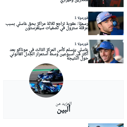
مكلارين وفيراري
فورمولا 1
رسميًا: عقوبة تراجع ثلاثة مراكز بحق غاسلي بسبب
عرقلة سترول في تصفيات سيلفرستون
فورمولا 1
غاسلي يتسلم كأس المركز الثالث في موناكو بعد
أكثر من أسبوعين وسط استمرار الجدل القانوني
حول النتيجة
المزيد من
ألبين