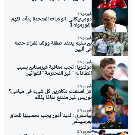
فورمولا 1
دومينيكالي: الولايات المتحدة بدأت تفهم
الفورمولا 1
فورمولا 1
بن سليم ينتقد صفقة وولف لشراء حصة
في ألبين
فورمولا 1
مونتويا: تجب معاقبة فيرستابن بسبب
انتقاداته "غير المحترمة" للقوانين
فورمولا 1
هل استغلت مكلارين كل شيء في ميامي؟
نوريس غير مقتنع تمامًا بذلك
فورمولا 1
بياستري : لدينا أمور يجب تحسينها للحاق
بمرسيدس
فورمولا 1