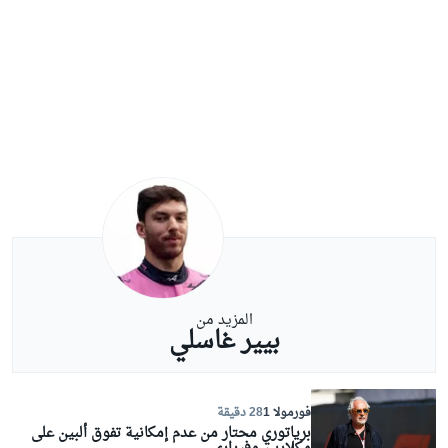
المزيد من
بيير غاسلي
فورمولا 1
28 دقيقة
برياتوري محتار من عدم إمكانية تفوق ألبين على