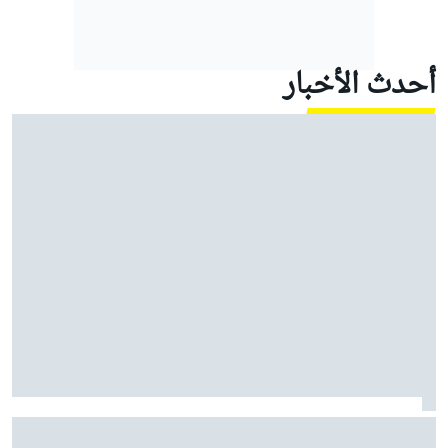
أحدث الأخبار
برياتوري محتار من عدم إمكانية تفوق ألبين على مكلارين
وفيراري