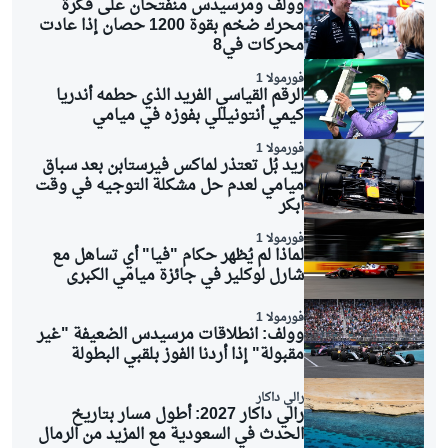
وولف ومرسيدس منفتحان على فكرة
محرك ضخم بقوة 1200 حصان إذا عادت
محركات في8
فورمولا 1
الرقم القياسي الفريد الذي حطمه أندريا
كيمي أنتونيللي بفوزه في ميامي
فورمولا 1
ريد بُل تعتذر لماكس فيرستابن بعد سباق
ميامي لعدم حل مشكلة التوجيه في وقت
أبكر
فورمولا 1
لماذا لم يُظهر حكام "فيا" أي تساهل مع
شارل لوكلير في جائزة ميامي الكبرى
فورمولا 1
وولف: انطلاقات مرسيدس الضعيفة "غير
مقبولة" إذا أردنا الفوز بلقبي البطولة
رالي داكار
رالي داكار 2027: أطول مسار بتاريخ
الحدث في السعودية مع المزيد من الرمال