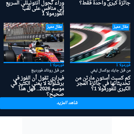
جائزة كبرى واحدة فقط؟
وراء تحول أنتونيللي السريع
إلى منافس على لقب
الفورمولا 1
مقال مميز
مقال مميز
فورمولا 1
فورمولا 1
من قبل جايك بوكسال ليغي
من قبل رونالد فوردينغ
كم كسبت أستون مارتن من
فيراري تقول أن الفوز في
تحديثاتها في جائزة المجر
برشلونة لا يعني الكثير في
الكبرى للفورمولا 1؟
موسم 2026.. فهل هذا
صحيح؟
شاهد المزيد