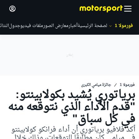
فورمولا 1
الصفحة الرئيسية
أخبار
معارض الصور
ملفات فيديو
جدول
النتائ
فورمولا 1
جائزة ميامي الكبرى
برياتوري يُشيد بكولابينتو:
"قدم الأداء الذي نتوقعه منه
في كل سباق"
أكد فلافيو برياتوري أن أداء فرانكو كولابينتو
في ميامي كان مطابقًا للتوقعات، وذلك خلال