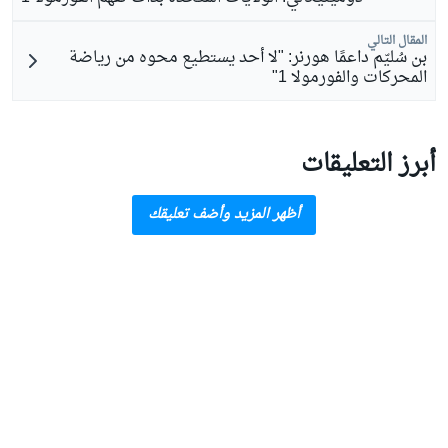
المقال التالي
بن سُليّم داعمًا هورنر: "لا أحد يستطيع محوه من رياضة
المحركات والفورمولا 1"
أبرز التعليقات
أظهر المزيد وأضف تعليقك