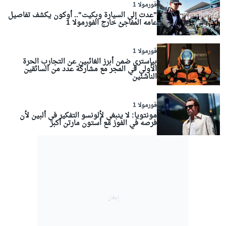
فورمولا 1
"عدت إلى السيارة وبكيت".. أوكون يكشف تفاصيل
عامه المفاجئ خارج الفورمولا 1
فورمولا 1
بياستري ضمن أبرز الغائبين عن التجارب الحرة
الأولى في المجر مع مشاركة عدد من السائقين
الناشئين
فورمولا 1
مونتويا: لا ينبغي لألونسو التفكير في ألبين لأن
فرصه في الفوز مع أستون مارتن أكبر