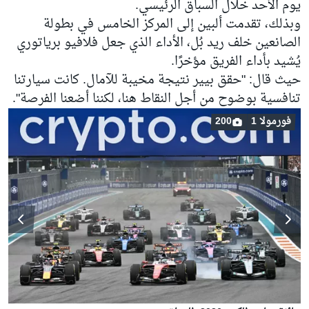
يوم الأحد خلال السباق الرئيسي.
وبذلك، تقدمت ألبين إلى المركز الخامس في بطولة
الصانعين خلف ريد بُل، الأداء الذي جعل فلافيو برياتوري
يُشيد بأداء الفريق مؤخرًا.
حيث قال: "حقق بيير نتيجة مخيبة للآمال. كانت سيارتنا
تنافسية بوضوح من أجل النقاط هنا، لكننا أضعنا الفرصة".
فورمولا 1
200