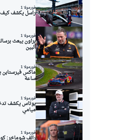
فورمولا 1
راسل يكشف كيف نشأ احتف
فورمولا 1
براون يبعث برسال
ألبين
فورمولا 1
ساعة
فورمولا 1
بوتاس يكشف تدخل 
ميامي
فورمولا 1
رالف شوماخر: كو