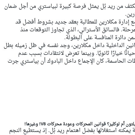
لمكثف من ريد بُل يمثل فرصة كبيرة لبياستري من أجل ضمان
ين.
إدارة مكلارين للمطالبة بعقد جديد بشروط أفضل قد
حلة. فالسائق الأسترالي، الذي تجاوز التوقعات منذ
من دائرة المنافسة على البطولة.
نين الداخلية داخل مكلارين، وجد نفسه في ظل زميله بطل
يانًا خيارًا ثانويًا. وبينما تعرض لانتقادات بسبب عدم
لحظات الحاسمة، كان الإجماع داخل البادوك أن بياستري جرت
يمكنه استغلالها بفضل اهتمام ريد بُل. إذ يستطيع النجم