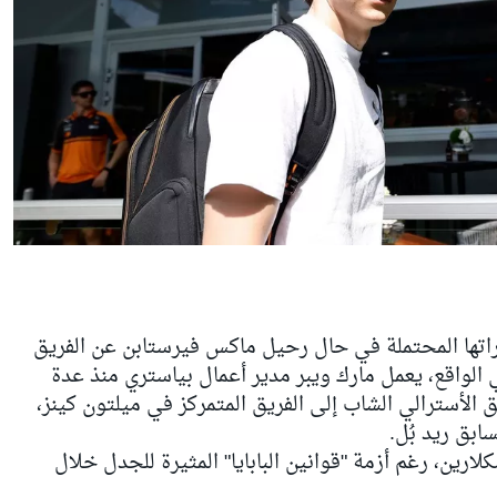
اتها المحتملة في حال رحيل ماكس فيرستابن عن الفريق
 بشكل نهائي. وفي الواقع، يعمل مارك ويبر مدير أعمال بياستري منذ عدة
الأسترالي الشاب إلى الفريق المتمركز في ميلتون كينز،
ابق ريد بُل.
لارين، رغم أزمة "قوانين البابايا" المثيرة للجدل خلال