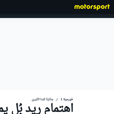
فورمولا 1
فورمولا 1
جائزة كندا الكبرى
اهتمام ريد بُل 