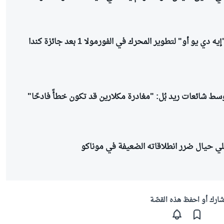
بدء تطبيق نظام "إيه دي يو أو" لتطوير المحرك في الفورمولا 1 بعد جائزة كندا
سط شائعات ريد بُل: "مغادرة مكلارين قد تكون خطأً فادحًا"
نيللي حيال ضرر انطلاقاته الضعيفة في موناكو
ارك أو احفظ هذه القصّة