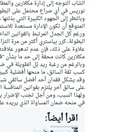
الشاب التوجه إلى إدارة مكلارين والمطال
نوريس في أي صراع محتمل على البطول
المتوقع أن تكون الإدارة مستعدة للاست
ورغم كل الجدل المرتبط بالقوانين الدا
البطولة، كرر بياستري أكثر من مرة التزا
علاوة على ذلك، فإن عدم تدهور علاقته 
مكلارين كانت محقة إلى حد ما بشأن "قوان
وبالرغم من رغبة ريد بُل الطويلة في 
كسب ثقة السائق، ما منحها أفضلية كبير
وقد يشكل فقدان أحد أفضل سائقي شبكة ال
على سائق آخر يلتزم بقوانين المنافسة ال
ولهذا السبب، ومن أجل تجنب الإضرار به
في منحه ضمان المساواة الذي يريده عل
رالي
اقرأ أيضاً: