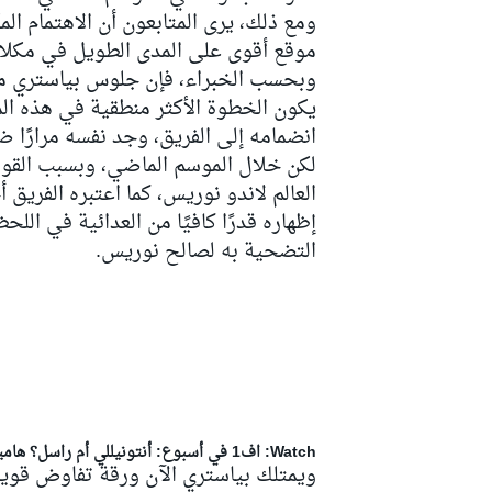
ومع ذلك، يرى المتابعون أن الاهتمام ا
موقع أقوى على المدى الطويل في مكلار
وبحسب الخبراء، فإن جلوس بياستري مع 
يكون الخطوة الأكثر منطقية في هذه المر
سباقات التحمّل
انضمامه إلى الفريق، وجد نفسه مرارًا ض
لكن خلال الموسم الماضي، وبسبب القوا
العالم لاندو نوريس، كما اعتبره الفريق أح
إظهاره قدرًا كافيًا من العدائية في ال
التضحية به لصالح نوريس.
Watch: اف1 في أسبوع: أنتونيللي أم راسل؟ هاميلتون أم لوكلير؟ قوانين المحركات وعودة محركات V8! وغيرها!
ويمتلك بياستري الآن ورقة تفاوض قوية 