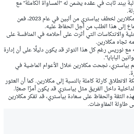
بة ببند ثابت في عقده يضمن له "المساواة الكاملة" مع
ة.
وبالنظر إلى الجهود الكبيرة التي بذلتها مكلارين لخطف بياستري من ألبين في عام 2023، فمن
ماع إلى هذا الطلب من أجل الحفاظ عليه.
خلية والانتكاسات التي أثرت على أحلامه في المنافسة على
مه تجاه مكلارين.
مع نوريس رغم كل هذا التوتر قد يكون دليلًا على أن إدارة
ين البابايا".
ضم بياستري، نجحت مكلارين خلال الأعوام الماضية في
ة.
انطلاق كارثة كاملة بالنسبة إلى مكلارين. كما أن العثور
داخلية داخل الفريق مثل بياستري قد يكون أمرًا صعبًا.
ذه الثقة والحفاظ على سعادة بياستري، قد تفكر مكلارين
ى طاولة المفاوضات.