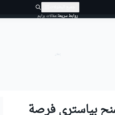
جميع البطولات
روابط سريعة:
مقالات برايم
يمنح بياستري فرصة