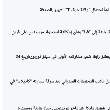
ال "وقفة حرف T" الشهير بالصدفة
ة علنيّة إلى "فيا" بشأن إمكانيّة استحواذ مرسيدس على فريق
ماكس فيرستابن ينطلق رابعًا ضمن مشاركته الأولى في سباق نوربورغرينغ 24
مكتب التحقيقات الفيدرالي بعد سرقة سيارته "كاديلاك" في
ني شقيق مايكل شوماخر لم يمنحني حياة هادئة ومستقرة