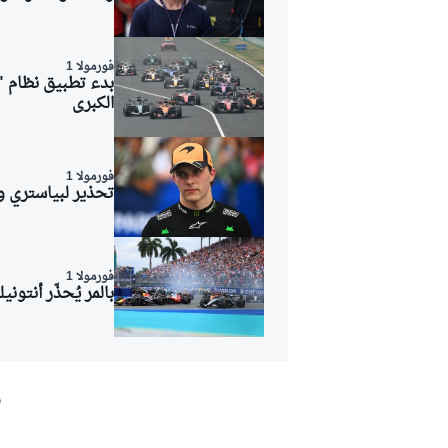
فورمولا 1
الكبرى
فورمولا 1
تحذير لبياستري و
فورمولا 1
بالمر يُحذّر أنتو
ش