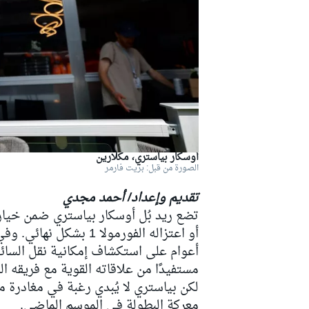
دبليو آر سي
أوسكار بياستري، مكلارين
الصورة من قبل: بريت فارمر
تقديم وإعداد/ أحمد مجدي
تضع ريد بُل أوسكار بياستري ضمن خيار
أو اعتزاله الفورمولا 1
أعوام على استكشاف إمكانية نقل السائق 
مستفيدًا من علاقاته القوية مع فريقه الس
لكن بياستري لا يُبدي رغبة في مغادرة مك
معركة البطولة في الموسم الماضي.