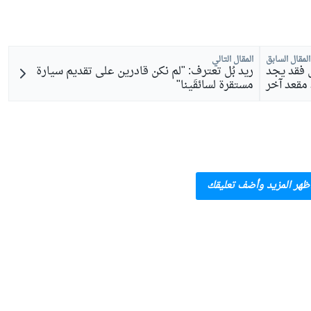
المقال السابق
المقال التالي
ل فقد يجد
ريد بُل تعترف: "لم نكن قادرين على تقديم سيارة
مقعد آخر
مستقرة لسائقَينا"
ظهر المزيد وأضف تعليقك