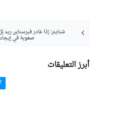
بطولات أخرى
شتاينر: إذا غادر فيرستابن ريد بُ
صعوبة في إيجاد 
أبرز التعليقات
أ