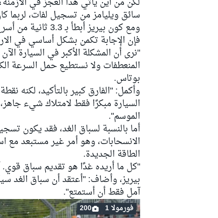
لكن من أين يأتي هذا العجز في الأزمنة
سائق ويليامز من تسجيل لفات، لربما كان
ومع كون بيريز أبطأ
فإن الإجابة تكمن بشكل أساسي في الارت
"نرى أن المشكلة الأكبر في السيارة الآ
المنعطفات ولا نستطيع حمل السرعة الكا
بوتاس.
وأكمل: "الفارق كبير بالتأكيد، لكنه نق
السيارة مبكرًا فقط لامتلاك شيء جاهز،
الموسم".
أما بالنسبة لسباق الغد، فقد يكون تسجي
الانسحابات، وهو أمر غير مستبعد مع 
الطاقة الجديدة.
"كل ما أريده غدًا هو تقديم سباق قوي.
بيريز، وأضاف: "أعتقد أن سباق الغد سي
آمل فقط أن أستمتع".
فورمولا 1
200