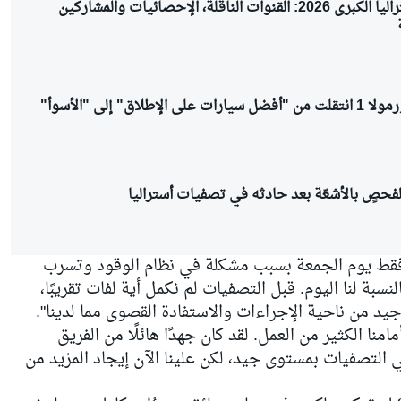
مواعيد جائزة أستراليا الكبرى 2026: القنوات الناقلة، الإحصائيات والمشاركين
إطلاق" إلى "الأسوأ"
حصٍ بالأشعّة بعد حادثه في تصفيات أستراليا
 قال بيريز، الذي أكمل 16 لفة فقط يوم الجمعة بسبب مشكلة في نظام الوقود وتسرب
بة لنا اليوم. قبل التصفيات لم نكمل أية لفات تقريبًا،
د من ناحية الإجراءات والاستفادة القصوى مما لدينا".
امنا الكثير من العمل. لقد كان جهدًا هائلًا من الفريق
 التصفيات بمستوى جيد، لكن علينا الآن إيجاد المزيد من