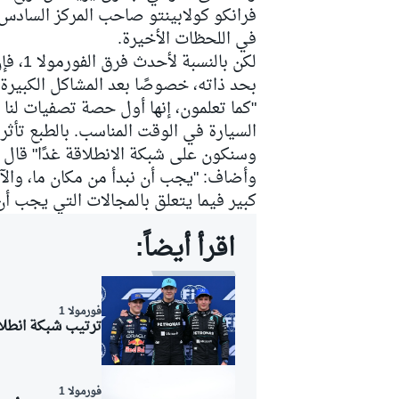
فرانكو كولابينتو صاحب المركز السادس ع
في اللحظات الأخيرة.
لكن با
بحد ذاته، خصوصًا بعد المشاكل الكبيرة
سباقات التحمّل
"كما تعلمون، إنها أول حصة تصفيات لنا 
السيارة في الوقت المناسب. بالطبع تأثرن
وسنكون على شبكة الانطلاقة غدًا" قال 
وأضاف: "يجب أن نبدأ من مكان ما، والآن 
كبير فيما يتعلق بالمجالات التي يجب أن 
اقرأ أيضاً:
فورمولا 1
ترتيب شبكة انطلاق 
فورمولا 1