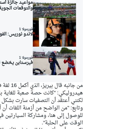
والتوقعات الجوية
فورمولا 1
لاندو نوريس: الفورمولا 1 انتقلت من "أفضل سيارات على ال
فورمولا 1
فيرستابن يخضع لف
من جانبه
هيدروليكي: "كانت حصة صعبة للغاية بالنس
لكنني أعتقد أن التصفيات سارت بشكل جي
وتابع: "من الواضح من أزمنة اللفات أن أم
رالي
للوصول إلى هنا، ومشاركة السيارتين في
الوقت على الحلبة".