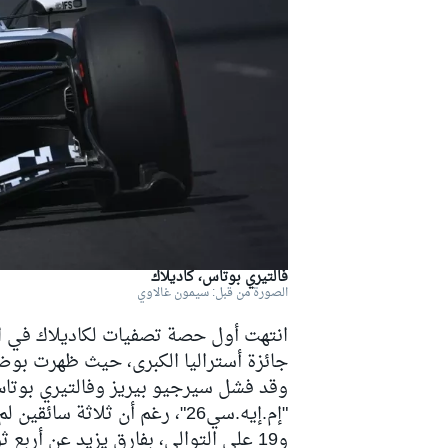
دبليو آر سي
فالتيري بوتاس، كاديلاك
الصورة من قبل: سيمون غالاوي
جائزة أستراليا الكبرى، حيث ظهرت بوض
وقد فشل سيرجيو بيريز وفالتيري بوتاس