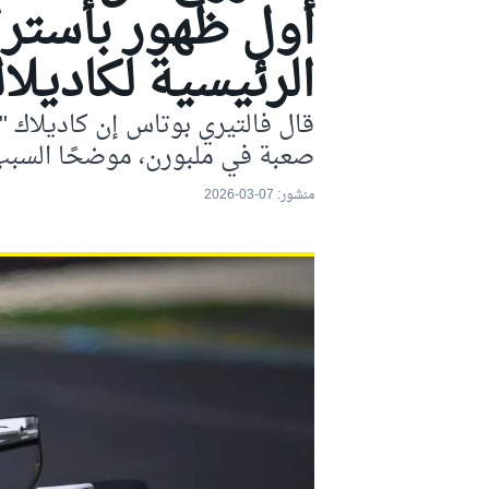
أول ظهور بأستر
موتو جي بي
الرئيسية لكاديلا
قال فالتيري بوتاس إن كاديلاك "ت
صعبة في ملبورن، موضحًا السبب
منشور:
07-03-2026
فورمولا إي