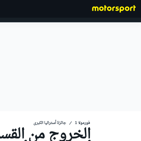
فورمولا 1
فورمولا 1
جائزة أستراليا الكبرى
الخروج من القسم