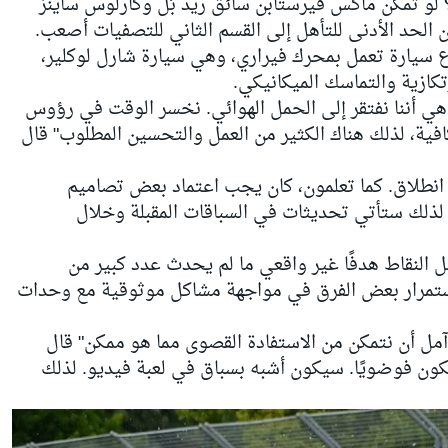
؟ لو تمكن ماكس فيرستابن سائق ريد بُل وكارلوس ساينز
 الحد الأدنى للتأهل إلى القسم الثاني للتصفيات أصعب.
 بـ 3.3 ثانية من أسرع سيارة تعمل بمحرك فيراري، وهي سيارة شارل لوكلير،
كازية والتماسك الميكانيكي.
ن هي أننا نفتقر إلى الحمل الهوائي. نخسر الوقت في رؤوس
فية، لذلك هناك الكثير من العمل والتحسين المطلوب" قال
طة انطلاق. كما تعلمون، كان يجب اعتماد بعض تصاميم
 لذلك ستأتي تحديثات في السباقات المقبلة وخلال
ل النقاط هدفًا غير واقعي ما لم يحدث عدد كبير من
استمرار بعض الفرق في مواجهة مشاكل موثوقية مع وحدات
 آمل أن نتمكن من الاستفادة القصوى مما هو ممكن" قال
كون فوضويًا. سيكون أشبه بسباق في لعبة فيديو. لذلك