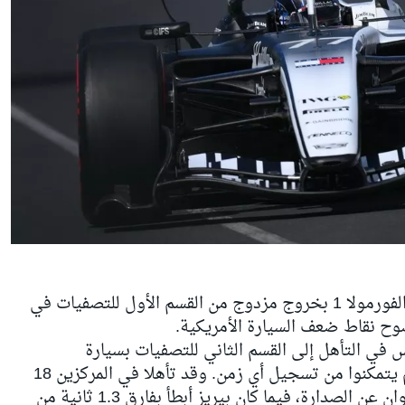
انتهت أول حصة تصفيات لكاديلاك في الفورمولا 1 بخروج مزدوج من القسم الأول للتصفيات في
وح نقاط ضعف السيارة الأمريكية.
 في التأهل إلى القسم الثاني للتصفيات بسيارة
"إم.إيه.سي26"، رغم أن ثلاثة سائقين لم يتمكنوا من تسجيل أي زمن. وقد تأهلا في المركزين 18
و19 على التوالي، بفارق يزيد عن أربع ثوانٍ عن الصدارة، فيما كان بيريز أبطأ بفارق 1.3 ثانية من