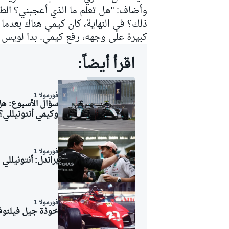
وأضاف: "هل تعلم ما الذي أعجبني؟ الطر
ذلك؟ في النهاية، كان كيمي هناك بعدما 
كبيرة على وجهه، رفع كيمي. بدا لويس و
اقرأ أيضاً:
سباقات التحمّل
فورمولا 1
سؤال الأسبوع: ه
وكيمي أنتونيللي؟
فورمولا 1
براندل: أنتونيلل
فورمولا 1
خوذة جيل فيلنوف 