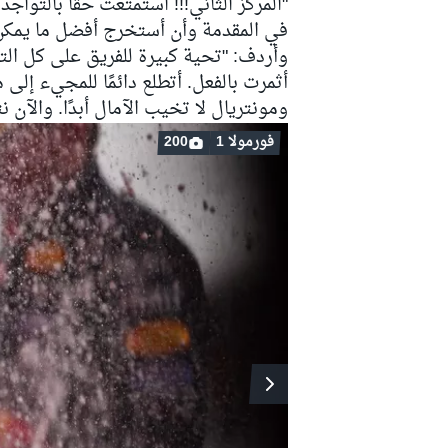
"المركز الثاني!!! استمتعت حقًا بالتواجد
في المقدمة وأن أستخرج أفضل ما يمكن 
وأردف: "تحية كبيرة للفريق على كل الت
أثمرت بالفعل. أتطلع دائمًا للمجيء إلى
ومونتريال لا تخيب الآمال أبدًا. والآن ن
فورمولا 1
200