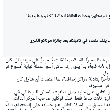
 فيرستابن: وحدات الطاقة الحالية "لا تبدو طبيعية"
 يفقد مقعده في كاديلاك بعد جائزة موناكو الكبرى
م شيئًا مميزًا. لقد قدم دائمًا شيئًا مميزًا في مونتريال. كان
 لأنه فجأة بدأ يقول إنه عاش أسوأ عطلة نهاية أسبوع في
خرًا بثلاثة مراكز إضافية، لما اعتقدت أن شارل كان
 في مسيرته".
الثاني على حلبة جيل فيلنوف السائق البريطاني في
بفارق ثلاث نقاط فقط خلف لوكلير صاحب المركز الثالث.
السباق في المركز الثاني عبر حسابه على إنستغرام، قائلًا: