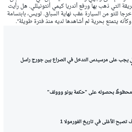
يقة التي ذهب بها ورفع أندريا كيمي أنتونيللي. هل رأيت
خرجا للتو من السيارة عقب نهاية السباق. لويس، بابتسامة
كأنه يتمتع بحرية لم أشاهدها لديه منذ فترة طويلة".
ل يجب على مرسيدس التدخل في الصراع بين جورج راسل
ي محظوظٌ بحصوله على "حكمة بونو ووولف"
تصبح الأغلى في تاريخ الفورمولا 1