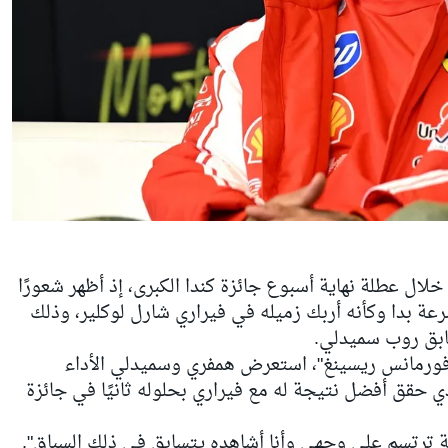
خلال عطلة نهاية أسبوع جائزة كندا الكبرى، إذ أظهر شعورًا
رعة بدا وكأنه أربك زميله في فيراري شارل لوكلير، وذلك
ابق روب سميدلي.
فورمانس ريسينغ"، استعرض همفري وسميدلي الأداء
ي حقق أفضل نتيجة له مع فيراري بحلوله ثانيًا في جائزة
 ترتسم على وجهي وأنا أشاهده يتسابق في ذلك السباق".