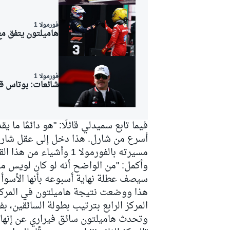
فورمولا 1
هاميلتون يتفق مع
فورمولا 1
شائعات: بوتاس قد
فيما تابع سميدلي قائلًا: "هو دائمًا ما يقد
أسرع من شارل. هذا دخل إلى عقل شارل،
مسيرته بالفورمولا 1 وأشياء من هذا القبيل".
وأكمل: "من الواضح أنه لو كان لويس متأ
سيصف عطلة نهاية أسبوعه بأنها الأسوأ
هذا ووضعت نتيجة هاميلتون في المركز 
رالي
المركز الرابع بترتيب بطولة السائقين، 
وتحدث هاميلتون سائق فيراري عن إنهائه 