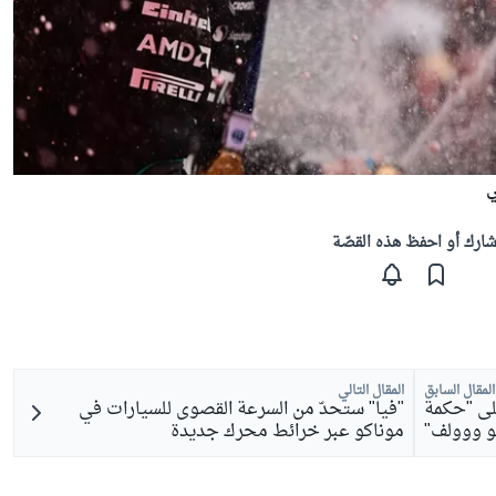
ارك أو احفظ هذه القصّة
المقال السابق
المقال التالي
لى "حكمة
"فيا" ستحدّ من السرعة القصوى للسيارات في
و ووولف"
موناكو عبر خرائط محرك جديدة