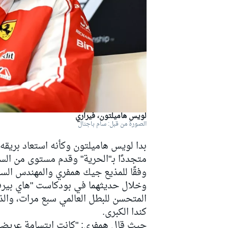
دبليو آر سي
لويس هاميلتون، فيراري
الصورة من قبل: سام باجنال
بدا لويس هاميلتون وكأنه استعاد بريقه 
متجددًا بـ"الحرية" وقدم مستوى من الس
وفقًا للمذيع جيك همفري والمهندس الس
وخلال حديثهما في بودكاست "هاي بير
المتحسن للبطل العالمي سبع مرات، والذ
كندا الكبرى.
حيث قال همفري: "كانت ابتسامة عريضة