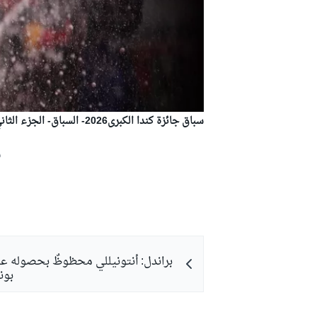
سباق جائزة كندا الكبرى2026- السباق- الجزء الثاني
ش
براندل: أنتونيللي محظوظٌ بحصوله ع
بون