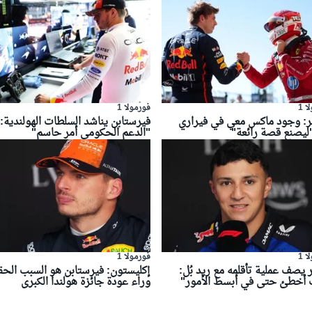
 1
فورمولا 1
ير: وجود ماكس معي في فيراري
فيرستابن يناشد السلطات الهولندية:
ليصنع قصة رائعة"
"الدعم الحكومي أمر حاسم"
 1
فورمولا 1
يصف عملية تأقلمه مع ريد بُل:
إكليستون: فيرستابن هو السبب الح
 أخطئ حتى في أبسط الأمور"
وراء عودة جائزة هولندا الكبرى