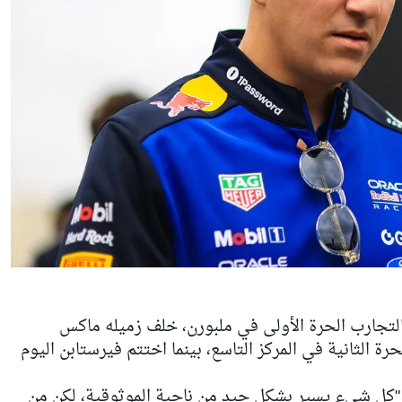
تجارب الحرة الأولى في ملبورن، خلف زميله ماكس
رة الثانية في المركز التاسع، بينما اختتم فيرستابن اليوم
 "كل شيء يسير بشكل جيد من ناحية الموثوقية، لكن من