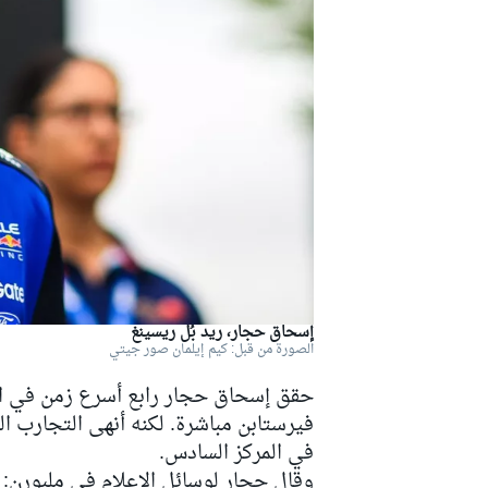
دبليو آر سي
إسحاق حجار، ريد بُل ريسينغ
الصورة من قبل: كيم إيلمان صور جيتي
حقق إسحاق حجار رابع أسرع زمن في ال
فيرستابن مباشرة. لكنه أنهى التجارب الح
في المركز السادس.
وقال حجار لوسائل الإعلام في ملبورن: