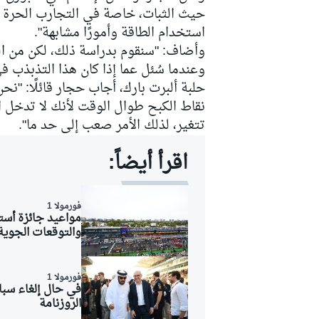
حيث الثبات، خاصة في التجارب الحرة ال
استخدام الطاقة وأمورًا مشابهة".
وأضاف: "سنقوم بدراسة ذلك، لكن من الط
وعندما سُئل عما إذا كان هذا التذبذب ف
سباقات التحمّل
حلبة ألبرت بارك، أجاب حجار قائلًا: "ن
نقاط الكبح طوال الوقت لأنك لا تدخل ا
تتغير، لذلك الأمر صعب إلى حد ما".
اقرأ أيضاً:
فورمولا 1
والتوقعات الجوية
فورمولا 1
في حال إلغاء سبا
الروزنامة