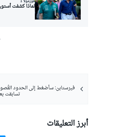
فورمولا 1
لماذا كشفت أستون 
ش
فيرستابن: سأضغط إلى الحدود القُصو
تسابقت بع
أبرز التعليقات