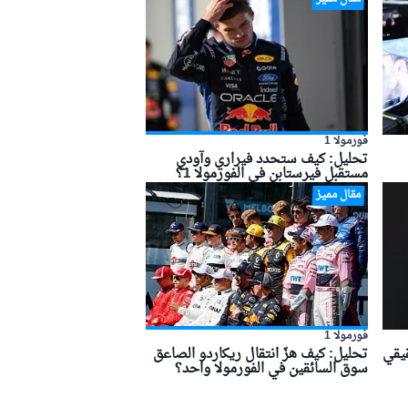
فورمولا 1
تحليل: كيف ستحدد فيراري وآودي
مستقبل فيرستابن في الفورمولا 1؟
مقال مميز
فورمولا 1
قيقي
تحليل: كيف هزّ انتقال ريكاردو الصاعق
سوق السائقين في الفورمولا واحد؟