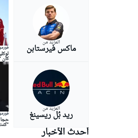
بطولات أخرى
المزيد من
ماكس فيرستابن
فورمولا
لوكل
كان "
المزيد من
ريد بُل ريسينغ
فورمولا
حجار 
"كنت
أحدث الأخبار