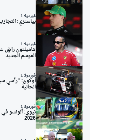
فورمولا 1
بياستري: التجارب 
فورمولا 1
هاميلتون راضٍ عن
الموسم الجديد
فورمولا 1
الحالية
فورمولا 1
نيوي: ألونسو في 
رالي
2026