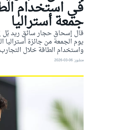
في استخدام الطا
موتو جي بي
جمعة أستراليا
قال إسحاق حجار سائق ريد بُل إن
يوم الجمعة من جائزة أستراليا ا
واستخدام الطاقة خلال التجارب ا
منشور:
06-03-2026
فورمولا إي