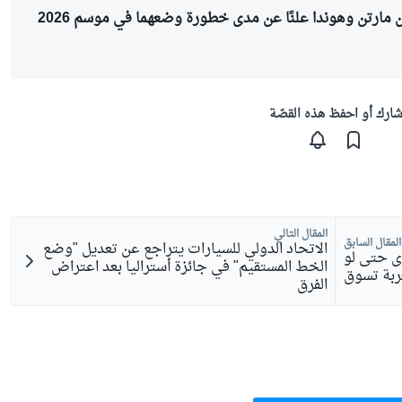
مارتن وهوندا علنًا عن مدى خطورة وضعهما في موسم 2026
ارك أو احفظ هذه القصّة
المقال التالي
المقال السابق
الاتحاد الدولي للسيارات يتراجع عن تعديل "وضع
ى حتى لو
الخط المستقيم" في جائزة أستراليا بعد اعتراض
ربة تسوق
الفرق