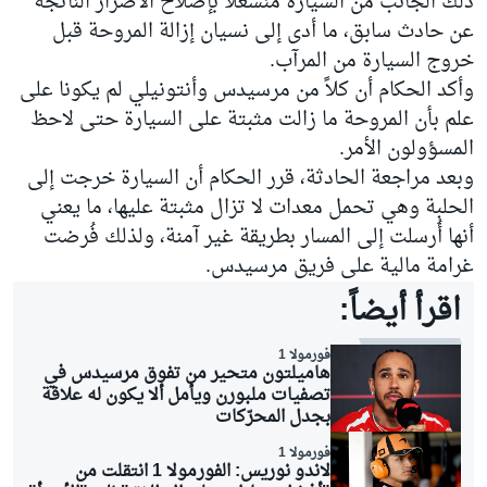
ذلك الجانب من السيارة منشغلاً بإصلاح الأضرار الناتجة
عن حادث سابق، ما أدى إلى نسيان إزالة المروحة قبل
خروج السيارة من المرآب.
وأكد الحكام أن كلاً من مرسيدس وأنتونيلي لم يكونا على
علم بأن المروحة ما زالت مثبتة على السيارة حتى لاحظ
المسؤولون الأمر.
وبعد مراجعة الحادثة، قرر الحكام أن السيارة خرجت إلى
الحلبة وهي تحمل معدات لا تزال مثبتة عليها، ما يعني
أنها أُرسلت إلى المسار بطريقة غير آمنة، ولذلك فُرضت
غرامة مالية على فريق مرسيدس.
اقرأ أيضاً:
فورمولا 1
هاميلتون متحير من تفوق مرسيدس في
تصفيات ملبورن ويأمل ألا يكون له علاقة
بجدل المحرّكات
فورمولا 1
لاندو نوريس: الفورمولا 1 انتقلت من