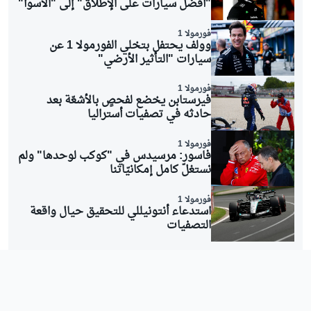
"أفضل سيارات على الإطلاق" إلى "الأسوأ"
فورمولا 1
وولف يحتفل بتخلي الفورمولا 1 عن
سيارات "التأثير الأرضي"
فورمولا 1
فيرستابن يخضع لفحصٍ بالأشعّة بعد
حادثه في تصفيات أستراليا
فورمولا 1
فاسور: مرسيدس في "كوكب لوحدها" ولم
نستغلّ كامل إمكانيّاتنا
فورمولا 1
استدعاء أنتونيللي للتحقيق حيال واقعة
التصفيات