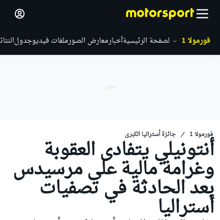
فورمولا 1
الصفحة الرئيسية
أخبار
معارض الصور
ملفات فيديو
جدول
النتائ
فورمولا 1
جائزة أستراليا الكبرى
أنتونيلي يتفادى العقوبة
وغرامة مالية على مرسيدس
بعد الحادثة في تصفيات
أستراليا