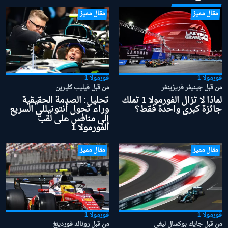
مقال مميز
مقال مميز
فورمولا 1
فورمولا 1
من قبل جينيفر فريزينغر
من قبل فيليب كليرين
لماذا لا تزال الفورمولا 1 تملك
تحليل: الصدمة الحقيقية
جائزة كبرى واحدة فقط؟
وراء تحول أنتونيللي السريع
إلى منافس على لقب
الفورمولا 1
مقال مميز
مقال مميز
فورمولا 1
فورمولا 1
من قبل جايك بوكسال ليغي
من قبل رونالد فوردينغ