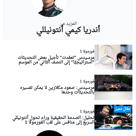
المزيد من
أندريا كيمي أنتونيللي
فورمولا 1
مرسيدس "تعمّدت" تأجيل بعض التحديثات
"استراتيجيًا" إلى النصف الثاني من الموسم
فورمولا 1
مرسيدس: صعود مكلارين لا يمكن تفسيره
بالتحديثات وحدها
مقال مميز
فورمولا 1
تحليل: الصدمة الحقيقية وراء تحول أنتونيللي
السريع إلى منافس على لقب الفورمولا 1