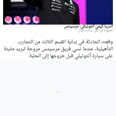
أندريا كيمي أنتونيللي، مرسيدس
الصورة من قبل: سام باجنال
وقعت الحادثة في بداية القسم الثالث من التجارب
التأهيلية، عندما نسي فريق مرسيدس مروحة تبريد مثبتة
على سيارة أنتونيلي قبل خروجها إلى الحلبة.