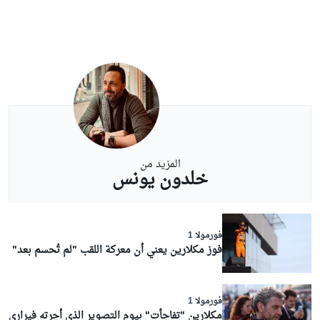
المزيد من
خلدون يونس
فورمولا 1
فوز مكلارين يعني أن معركة اللقب "لم تُحسم بعد"
فورمولا 1
مكلارين "تفاجأت" بيوم التصوير الذي أجرته فيراري