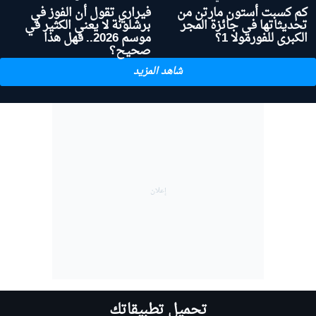
كم كسبت أستون مارتن من
فيراري تقول أن الفوز في
تحديثاتها في جائزة المجر
برشلونة لا يعني الكثير في
الكبرى للفورمولا 1؟
موسم 2026.. فهل هذا
صحيح؟
شاهد المزيد
تحميل تطبيقاتك