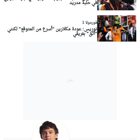
في حلبة مدريد
فورمولا 1
نوريس: عودة مكلارين "أسرع من المتوقع" لكنني
"أثق" بفريقي