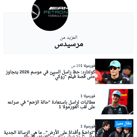
المزيد من
مرسيدس
فورمولا 1
10 س
كولتارد: حظ راسل السيئ في موسم 2026 يتجاوز
حتى قصة فيلم "روكي"
فورمولا 1
مطالبات لراسل باستعادة "حالة الزخم" في صراعه
على لقب الفورمولا 1
مقال مميز
فورمولا 1
"تواضعٌ وأقدامٌ على الأرض".. ما هي الرسالة الجدية