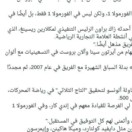
"إنها مؤسسة مذهلة. 1000 مشاركة في الفورمولا 1، ولكن ليس في الفورمولا 1 فقط، بل أيضًا في
أحدثه زاك براون الرئيس التنفيذي لمكلارين ريسينغ، الذي
أنشطة العلامة التجارية الرياضية.
ريق مذهل أيضًا."
ام من آيرتون سينا وآلان بروست في التسعينيات مع ألوان
وبعد عقود من ذلك، ارتدى ألونسو بنفسه بدلة السباق الشهيرة مع الفريق في عام 2007، ثم مجددًا
لة ألونسو لتحقيق "التاج الثلاثي" في رياضة المحركات،
.
وأضاف الإسباني المخضرم: "لقد أتيحت لي الفرصة للقيادة معهم في إندي كار، وفي الفورمولا 1
، وأتمنى لهم كل التوفيق في المستقبل."
ون مثل
دايفيد كولتارد
، وميكا هاكينن، وإيمرسون