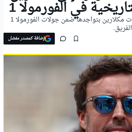
ريخية في الفورمولا 1
انضم فرناندو ألونسو إلى احتفالات مكلارين بتواجدها ضمن جولات الفورمولا 1
إضافة كمصدر مفضل