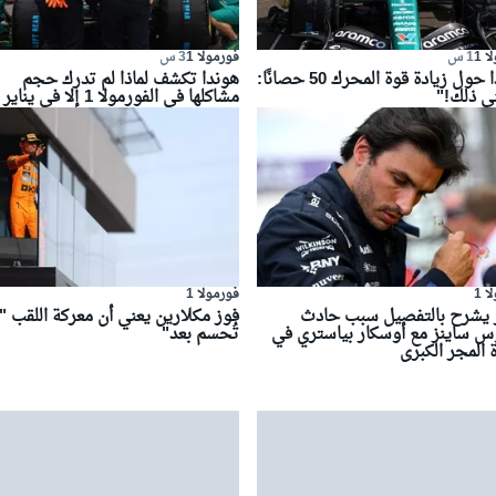
 1
1 س
فورمولا 1
3 س
هوندا حول زيادة قوة المحرك 50 حصانًا:
هوندا تكشف لماذا لم تدرك حجم
نى ذلك!"
مشاكلها في الفورمولا 1 إلا في يناير
 1
فورمولا 1
ز يشرح بالتفصيل سبب حادث
فوز مكلارين يعني أن معركة اللقب "
وس ساينز مع أوسكار بياستري في
تُحسم بعد"
 المجر الكبرى