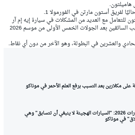
 هاميلتون.
ون للتعامل مع العديد من المشكلات في سيارة إيه إم آر
26، يحتل ألونسو المركز الأخير في ترتيب السائقين بعد الجولات الخمس الأولى من موسم 2026
حادي والعشرين في البطولة، وهو الآخر من دون أي نقاط.
ألونسو يهاجم سيارات 2026: "السيارات الهجينة لا ينبغي أن تتسابق" وهي
لاق" في موناكو