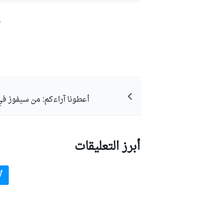
ش
أعطونا آراءكم: من سيفوز في
أبرز التعليقات
أ