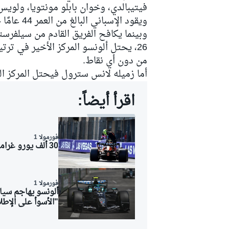
فيتيبالدي، وخوان بابلو مونتويا، ولويس
ويقود الإسباني البالغ من العمر 44 عامًا حاليًا لفريق أستون مارتن في الفورمولا 1.
وبينما يكافح الفريق القادم من سيلفرست
من دون أي نقاط.
أما زميله
لانس سترول
فيحتل المركز ال
اقرأ أيضاً:
فورمولا 1
30 ألف يورو غرامة على مكلارين بعد التسبب برفع العلم الأحمر في موناكو
فورمولا 1
رالي
"الأسوأ على الإط