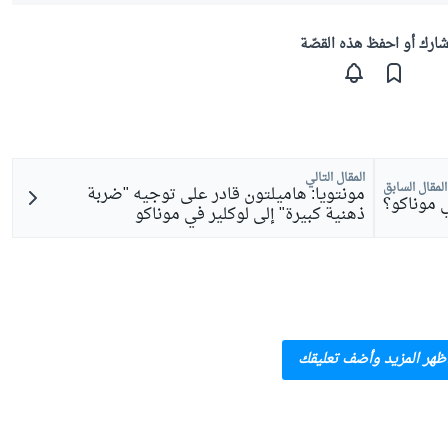
ارك أو احفظ هذه القصّة
المقال التالي
المقال السابق
مونتويا: هاميلتون قادر على توجيه "ضربة
 موناكو؟
ذهنية كبيرة" إلى لوكلير في موناكو
ظهر المزيد وأضف تعليقك