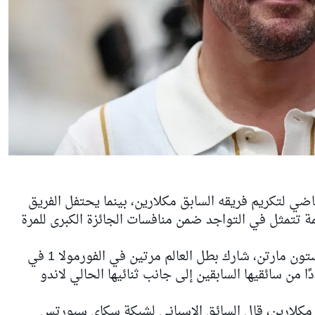
اضي لتكريم فريقه السابق
مكلارين
، بينما يحتفل الفريق
 تتمثل في التواجد ضمن منافسات الجائزة الكبرى للمرة
وعلى الرغم من أنه يقود حاليًا لصالح أستون مارتن، شارك بطل العالم مرتين في الفورمولا 1 في
ا من سائقيها السابقين إلى جانب ثنائيها الحالي
لاندو
مكلارين، قال السائق الإسباني لشبكة سكاي سبورتس