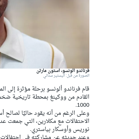
دبليو آر سي
فرناندو ألونسو، أستون مارتن
الصورة من قبل: أليستير ستالي
قام
فرناندو ألونسو
برحلة مؤثرة إلى الم
القادم من ووكينغ بمحطة تاريخية ضخمة
1000.
الاحتفالات مع مكلارين، التي جمعت عددً
نوريس
وأوسكار بياستري.
وعند حديثه عن مشاركته في احتفالات 