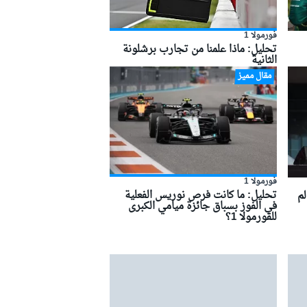
فورمولا 1
تحليل: ماذا علمنا من تجارب برشلونة
الثانية
مقال مميز
فورمولا 1
تحليل: ما كانت فرص نوريس الفعلية
لم
في الفوز بسباق جائزة ميامي الكبرى
للفورمولا 1؟