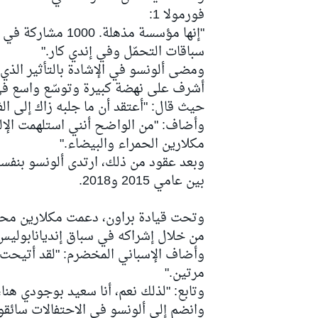
فورمولا 1:
سباقات التحمّل وفي إندي كار."
ومضى ألونسو في الإشادة بالتأثير الذي 
سباقات التحمّل
أشرف على نهضة كبيرة وتوسّع واسع في 
حيث قال: "أعتقد أن ما جلبه زاك إلى الف
وأضاف: "من الواضح أنني استلهمت الإله
مكلارين الحمراء والبيضاء."
بين عامي 2015 و2018.
وتحت قيادة براون، دعمت مكلارين محاو
من خلال إشراكه في سباق إنديانابوليس 500
مرتين."
وتابع: "لذلك نعم، أنا سعيد بوجودي هنا
وانضم إلى ألونسو في الاحتفالات سائق