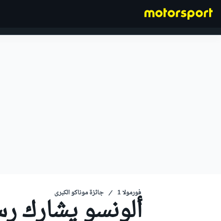
فورمولا 1
فورمولا 1
جائزة موناكو الكبرى
ألونسو يشارك رس