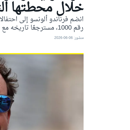
خلال محطتها التا
موتو جي بي
رقم 1000، مسترجعًا تاريخه مع الفريق.
منشور:
06-06-2026
فورمولا إي