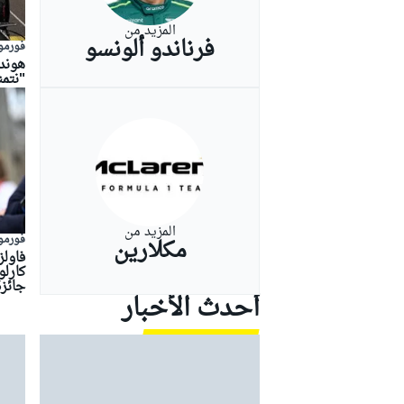
المزيد من
فرناندو ألونسو
فورمولا
"نتم
بطولات أخرى
المزيد من
فورمولا
مكلارين
فاول
كارل
جائزة
أحدث الأخبار